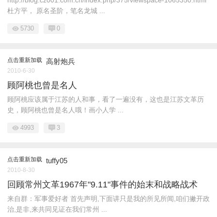
http://blog.cz001.com.cn/index.php/375/viewspace-1065350.html
杜方平， 原名圣阶，笔名龙城 ...
5730
0
点击重新加载
高射炮兵
2010-6-30
顾阿桃也曾是名人
顾阿桃应该属于江苏的人和事，看了一遍没有，这也是江苏文革历
史，顾阿桃也曾是名人哦！画小人学 ...
4993
3
点击重新加载
tuffy05
2010-8-30
回顾常州文革1967年"9.11"事件的始末和战略战术
来自群：军事爱好者 首先声明,下面讲只是我的所见所闻,咱们撇开政
治,是非,来共同见证在我们常州 ...