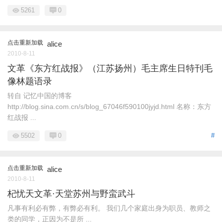
5261
0
点击重新加载
alice
2010-8-11
文革《东方红战报》（江苏扬州）毛主席生日特刊毛
像林题语录
转自 记忆中国的博客
http://blog.sina.com.cn/s/blog_67046f590100jyjd.html 名称：东方
红战报 ...
5502
0
#
点击重新加载
alice
2010-8-11
杞忧天文革·天堂苏州与野蛮武斗
凡事有利必有弊，有弊必有利。 我们几个家庭出身为职员、教师之
类的同学，正因为不是所 ...