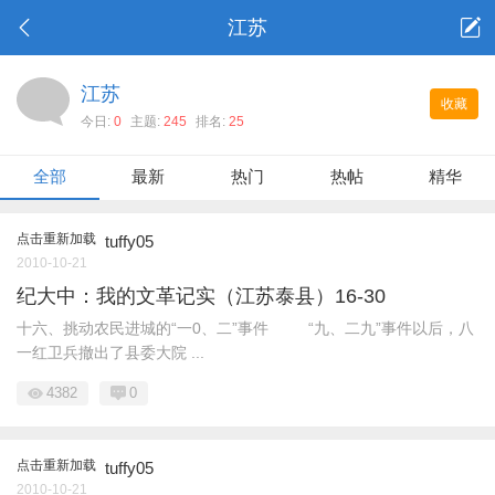
江苏
江苏
收藏
今日:
0
主题:
245
排名:
25
全部
最新
热门
热帖
精华
点击重新加载
tuffy05
2010-10-21
纪大中：我的文革记实（江苏泰县）16-30
十六、挑动农民进城的“一0、二”事件 “九、二九”事件以后，八
一红卫兵撤出了县委大院 ...
4382
0
点击重新加载
tuffy05
2010-10-21