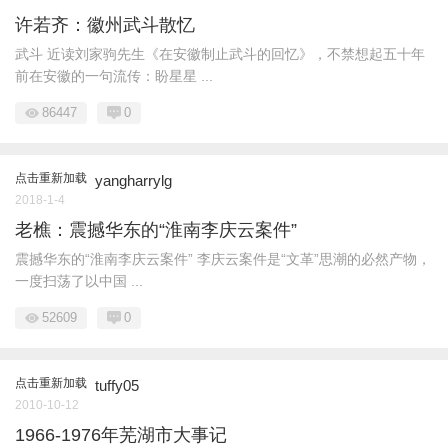
许若齐：徽州武斗散忆
武斗 近读刘家驹先生《在安徽制止武斗的回忆》，不禁想起五十年
前在安徽的一句流传：盼星星 ...
86447
0
点击重新加载
yangharrylg
2018-1-4
老樵：震撼华东的“淮南李庆云案件”
震撼华东的“淮南李庆云案件” 李庆云案件是“文革”思潮的必然产物，
一度扫荡了以中国 ...
52609
0
点击重新加载
tuffy05
2010-10-12
1966-1976年芜湖市大事记