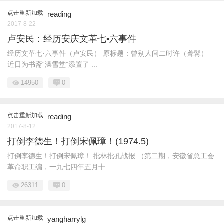
点击重新加载
reading
2017-8-22
卢安民：经历安庆文革七•六事件
经历文革七·六事件（卢安民） 原标题：曾别人间二时许（聋髯）
近日为书斋“澡雪堂”添置了 ...
14950
0
点击重新加载
reading
2017-8-12
打倒李德生！打倒宋佩璋！(1974.5)
打倒李德生！打倒宋佩璋！ 批林批孔战报 （第二期，安徽省总工会
革命职工编，一九七四年五月十 ...
26311
0
点击重新加载
yangharrylg