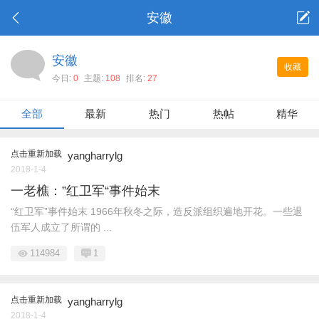
安徽
安徽
收藏
今日:
0
主题:
108
排名:
27
全部
最新
热门
热帖
精华
点击重新加载
yangharrylg
2018-1-4
一老樵：”红卫军“事件始末
“红卫军”事件始末 1966年秋冬之际，造反派组织遍地开花。一些退
伍军人成立了所谓的 ...
114984
1
点击重新加载
yangharrylg
2018-1-4