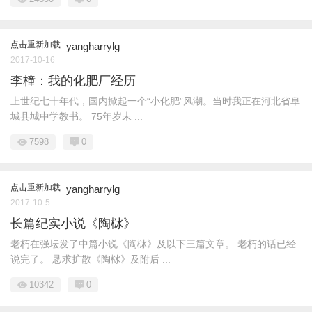
点击重新加载
yangharrylg
2017-10-16
李橦：我的化肥厂经历
上世纪七十年代，国内掀起一个“小化肥”风潮。当时我正在河北省阜
城县城中学教书。 75年岁末 ...
7598
0
点击重新加载
yangharrylg
2017-10-5
长篇纪实小说《陶栤》
老朽在强坛发了中篇小说《陶栤》及以下三篇文章。 老朽的话已经
说完了。 恳求扩散《陶栤》及附后 ...
10342
0