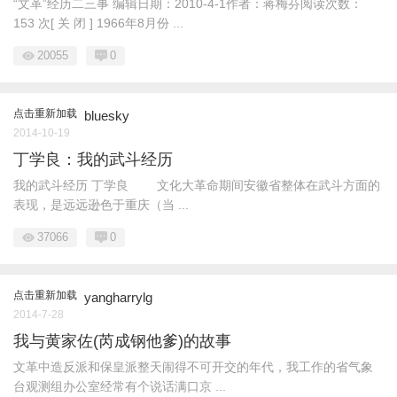
“文革”经历二三事 编辑日期：2010-4-1作者：蒋梅芬阅读次数：
153 次[ 关 闭 ] 1966年8月份 ...
20055
0
点击重新加载
bluesky
2014-10-19
丁学良：我的武斗经历
我的武斗经历 丁学良 文化大革命期间安徽省整体在武斗方面的
表现，是远远逊色于重庆（当 ...
37066
0
点击重新加载
yangharrylg
2014-7-28
我与黄家佐(芮成钢他爹)的故事
文革中造反派和保皇派整天闹得不可开交的年代，我工作的省气象
台观测组办公室经常有个说话满口京 ...