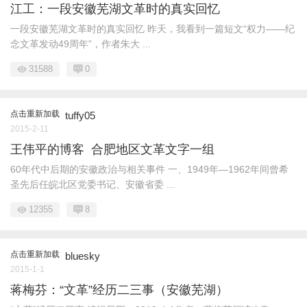
江工：一段安徽芜湖文革时的真实回忆
一段安徽芜湖文革时的真实回忆 昨天，我看到一篇短文“权力——纪
念文革发动49周年”，作者朱大 ...
31588
0
点击重新加载
tuffy05
2015-2-11
王伟平的博客 合肥地区文革文字一组
60年代中后期的安徽政治与相关事件 一、1949年—1962年间曾希
圣先后任皖北区党委书记、安徽省委 ...
12355
8
点击重新加载
bluesky
2015-1-1
蒋梅芬：“文革”经历二三事（安徽芜湖）