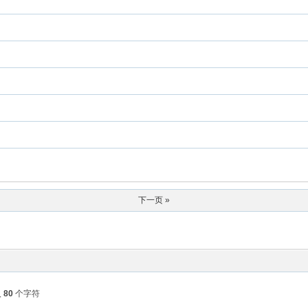
下一页 »
入
80
个字符