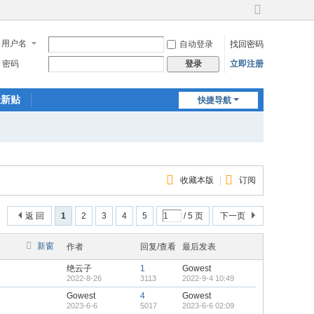
切
换
用户名
自动登录
找回密码
到
宽
密码
立即注册
登录
版
最新贴
快捷导航
收藏本版
|
订阅
返 回
1
2
3
4
5
/ 5 页
下一页
新窗
作者
回复/查看
最后发表
绝云子
1
Gowest
2022-8-26
3113
2022-9-4 10:49
Gowest
4
Gowest
2023-6-6
5017
2023-6-6 02:09