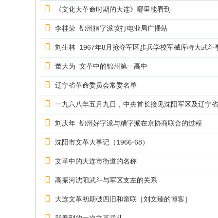
究
《文化大革命时期的大连》哪里能看到
网
李桂荣 锦州糟字派攻打电业局广播站
刘生林 1967年8月抢夺军区步兵学校军械库特大武斗
董大为 文革中的锦州第一高中
辽宁省革命委员会常委名单
一九六八年五月九日，中央首长接见沈阳军区及辽宁
刘庆年 锦州好字派与糟字派在京协商联合的过程
沈阳市文革大事记（1966-68）
文革中的大连市街道的名称
高振河沈阳武斗与军区支左的关系
大连文革初期破四旧和窜联［刘文臻的博客］