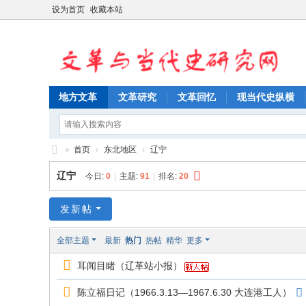
设为首页
收藏本站
地方文革
文革研究
文革回忆
现当代史纵横
»
首页
›
东北地区
›
辽宁
文
辽宁
今日:
0
|
主题:
91
|
排名:
20
革
与
发新帖
当
全部主题
最新
热门
热帖
精华
更多
代
耳闻目睹（辽革站小报）
史
研
陈立福日记（1966.3.13—1967.6.30 大连港工人）