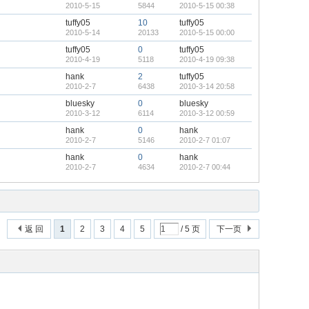
2010-5-15
5844
2010-5-15 00:38
tuffy05
10
tuffy05
2010-5-14
20133
2010-5-15 00:00
tuffy05
0
tuffy05
2010-4-19
5118
2010-4-19 09:38
hank
2
tuffy05
2010-2-7
6438
2010-3-14 20:58
bluesky
0
bluesky
2010-3-12
6114
2010-3-12 00:59
hank
0
hank
2010-2-7
5146
2010-2-7 01:07
hank
0
hank
2010-2-7
4634
2010-2-7 00:44
返 回
1
2
3
4
5
/ 5 页
下一页