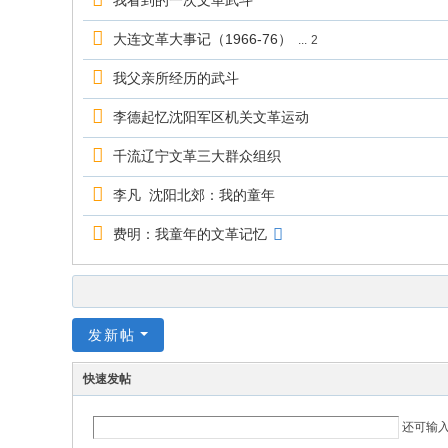
我看到的一次文革武斗
大连文革大事记（1966-76）
...
2
我父亲所经历的武斗
李德起忆沈阳军区机关文革运动
千流辽宁文革三大群众组织
李凡 沈阳北郊：我的童年
费明：我童年的文革记忆
发新帖
快速发帖
还可输