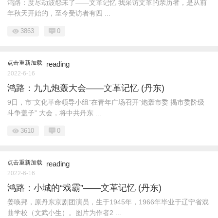
鸿路：度尽劫波怨未了——文革记忆 我采访文革的亲历者，是从前
年秋天开始的，至今受访者有四 ...
3863
0
点击重新加载
reading
2022-6-16
鸿路：九九炮轰大会——文革记忆 (丹东)
9日，市“文化革命领导小组”在青年广场召开“炮轰市委 揭市委阶级
斗争盖子” 大会，将中共丹东 ...
3610
0
点击重新加载
reading
2022-6-16
鸿路：小城的“戏霸”——文革记忆 (丹东)
姜唤邦，原丹东京剧团演员，生于1945年，1966年毕业于辽宁省戏
曲学校（文武小生）。图片为作者2 ...