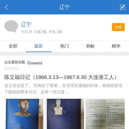
辽宁
辽宁
收藏
今日:
0
主题:
91
排名:
20
全部
最新
热门
热帖
精华
点击重新加载
Gowest
2023-6-6
陈立福日记（1966.3.13—1967.6.30 大连港工人）
老父亲去世了。 安葬好了爸爸，在清理其遗物的时候，我偶然发现
了残留的两本日记，还有一些泛黄 ...