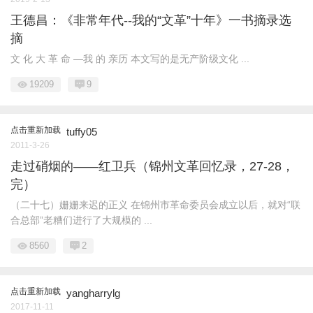
王德昌：《非常年代--我的“文革”十年》一书摘录选
摘
文 化 大 革 命 —我 的 亲历 本文写的是无产阶级文化 ...
19209
9
点击重新加载
tuffy05
2011-3-26
走过硝烟的——红卫兵（锦州文革回忆录，27-28，
完）
（二十七）姗姗来迟的正义 在锦州市革命委员会成立以后，就对“联
合总部”老糟们进行了大规模的 ...
8560
2
点击重新加载
yangharrylg
2017-11-11