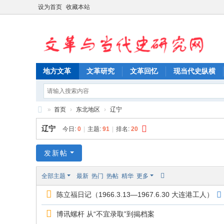
设为首页
收藏本站
地方文革
文革研究
文革回忆
现当代史纵横
»
首页
›
东北地区
›
辽宁
文
辽宁
今日:
0
|
主题:
91
|
排名:
20
革
与
发新帖
当
全部主题
最新
热门
热帖
精华
更多
代
陈立福日记（1966.3.13—1967.6.30 大连港工人）
史
研
博讯螺杆 从“不宜录取”到揭档案