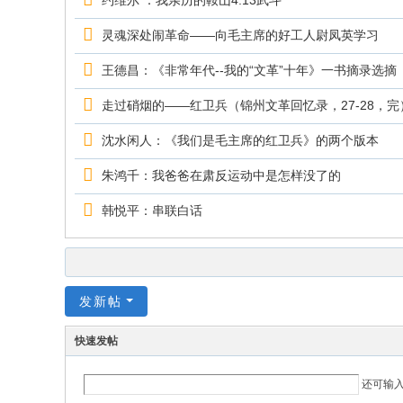
约维尔 ：我亲历的鞍山4.13武斗
灵魂深处闹革命——向毛主席的好工人尉凤英学习
王德昌：《非常年代--我的“文革”十年》一书摘录选摘
走过硝烟的——红卫兵（锦州文革回忆录，27-28，完
沈水闲人：《我们是毛主席的红卫兵》的两个版本
朱鸿千：我爸爸在肃反运动中是怎样没了的
韩悦平：串联白话
发新帖
快速发帖
还可输