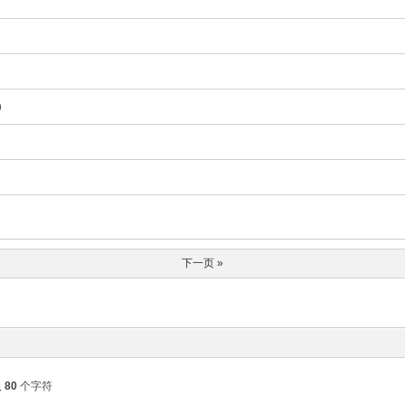
）
下一页 »
入
80
个字符