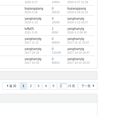
2020-9-27
10924
2020-9-27 21:36
fuqiangqiang
0
fuqiangqiang
2019-4-26
26510
2019-4-26 01:31
yangharrylg
9
yangharrylg
2019-2-13
19209
2019-2-13 18:57
tuffy05
2
yangharrylg
2011-3-26
8558
2018-1-2 09:38
yangharrylg
0
yangharrylg
2017-11-11
89834
2017-11-11 15:07
yangharrylg
0
yangharrylg
2017-10-16
131148
2017-10-16 19:47
yangharrylg
0
yangharrylg
2017-10-15
95814
2017-10-15 18:33
返 回
1
2
3
4
5
/ 5 页
下一页