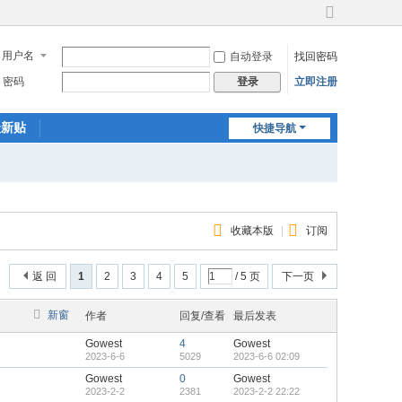
切
换
用户名
自动登录
找回密码
到
宽
密码
立即注册
登录
版
最新贴
快捷导航
收藏本版
|
订阅
返 回
1
2
3
4
5
/ 5 页
下一页
新窗
作者
回复/查看
最后发表
Gowest
4
Gowest
2023-6-6
5029
2023-6-6 02:09
Gowest
0
Gowest
2023-2-2
2381
2023-2-2 22:22