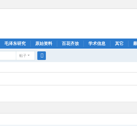
毛泽东研究
原始资料
百花齐放
学术信息
其它
帖子
搜
索