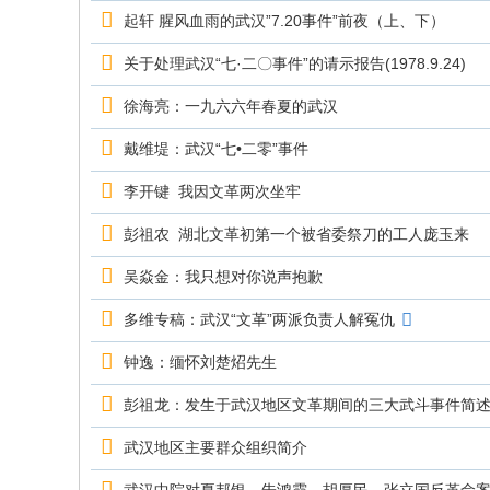
究
起轩 腥风血雨的武汉”7.20事件”前夜（上、下）
网
关于处理武汉“七·二〇事件”的请示报告(1978.9.24)
徐海亮：一九六六年春夏的武汉
戴维堤：武汉“七•二零”事件
李开键 我因文革两次坐牢
彭祖农 湖北文革初第一个被省委祭刀的工人庞玉来
吴焱金：我只想对你说声抱歉
多维专稿：武汉“文革”两派负责人解冤仇
钟逸：缅怀刘楚炤先生
彭祖龙：发生于武汉地区文革期间的三大武斗事件简
武汉地区主要群众组织简介