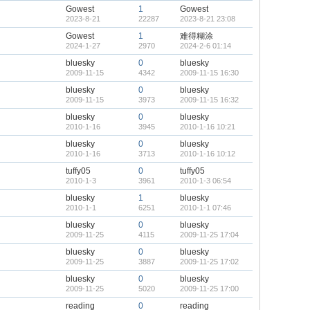
Gowest
1
Gowest
2023-8-21
22287
2023-8-21 23:08
Gowest
1
难得糊涂
2024-1-27
2970
2024-2-6 01:14
bluesky
0
bluesky
2009-11-15
4342
2009-11-15 16:30
bluesky
0
bluesky
2009-11-15
3973
2009-11-15 16:32
bluesky
0
bluesky
2010-1-16
3945
2010-1-16 10:21
bluesky
0
bluesky
2010-1-16
3713
2010-1-16 10:12
tuffy05
0
tuffy05
2010-1-3
3961
2010-1-3 06:54
bluesky
1
bluesky
2010-1-1
6251
2010-1-1 07:46
bluesky
0
bluesky
2009-11-25
4115
2009-11-25 17:04
bluesky
0
bluesky
2009-11-25
3887
2009-11-25 17:02
bluesky
0
bluesky
2009-11-25
5020
2009-11-25 17:00
reading
0
reading