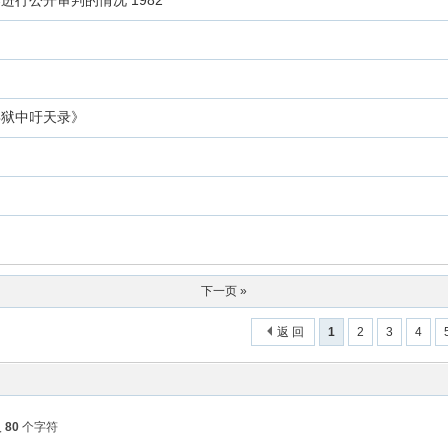
行公开审判的情况 1982
兵狱中吁天录》
下一页 »
返 回
1
2
3
4
入
80
个字符