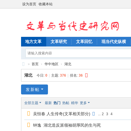
设为首页
收藏本站
地方文革
文革研究
文革回忆
现当代史纵横
»
首页
›
华中地区
›
湖北
文
湖北
今日:
0
|
主题:
376
|
排名:
36
革
与
发新帖
当
全部主题
最新
热门
热帖
精华
更多
代
吴恒春 人生传奇(文革相关部分)
...
2
3
4
史
研
钟逸 湖北造反派领袖胡厚民的生与死