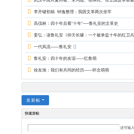
武汉中院对夏邦银、朱鸿霞、胡厚民、张立国反革命案进
李开键初稿 钟逸整理：我因文革两次坐牢
高伐林：四十年后看“十年”──鲁礼安的文革史
姜弘：读鲁礼安《仰天长啸：一个被单监十年的红卫
一代风流——鲁礼安
鲁礼安：四十年的友谊――忆鲁萌
徐友渔：我们有共同的经历——怀念萌萌
发新帖
快速发帖
还可输