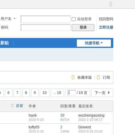
切
换
用户名
自动登录
找回密码
到
宽
密码
立即注册
登录
版
最新贴
快捷导航
收藏本版
|
订阅
5
6
7
8
9
10
... 19
/ 19 页
下一页
新窗
作者
回复/查看
最后发表
hank
38
wozhengaoxing
2010-5-23
66704
2022-1-23 06:17
tuffy05
2
Gowest
2010-2-25
13896
2023-5-22 23:42