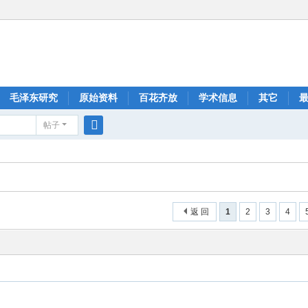
毛泽东研究
原始资料
百花齐放
学术信息
其它
帖子
搜
索
返 回
1
2
3
4