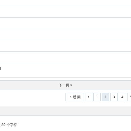
事
下一页 »
返 回
1
2
3
4
入
80
个字符