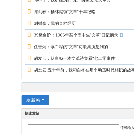
郭小宁：我所经历的“无产阶级文化大革命”
陈剑春：杨林尾镇“文革”十年纪略
刘树森：我的查档经历
39级台阶：1966年某个高中生“文革”日记摘录
任善炯：读白桦的“文革”诗歌集所想到的……
胡发云：从白桦一本文革诗集看“七二零事件”
胡发云 五十年前，我和白桦在那个动荡时代相识的故
发新帖
快速发帖
还可输