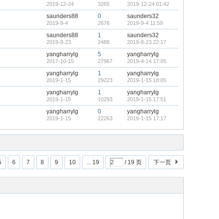
2019-12-24
3265
2019-12-24 01:42
saunders88
0
saunders32
2019-9-4
2676
2019-9-4 11:59
saunders88
1
saunders32
2019-8-23
2488
2019-8-23 22:17
yangharrylg
5
yangharrylg
2017-10-15
27967
2019-4-14 17:05
yangharrylg
1
yangharrylg
2019-1-15
29223
2019-1-15 18:05
yangharrylg
1
yangharrylg
2019-1-15
10293
2019-1-15 17:51
yangharrylg
0
yangharrylg
2019-1-15
22263
2019-1-15 17:17
5
6
7
8
9
10
... 19
/ 19 页
下一页