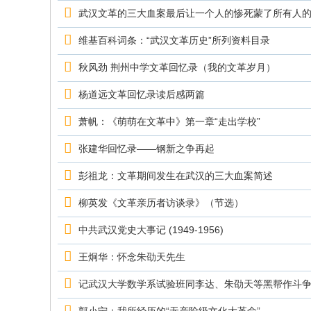
究
武汉文革的三大血案最后让一个人的惨死蒙了所有人
网
维基百科词条：“武汉文革历史”所列资料目录
秋风劲 荆州中学文革回忆录（我的文革岁月）
杨道远文革回忆录读后感两篇
萧帆：《萌萌在文革中》第一章“走出学校”
张建华回忆录——钢新之争再起
彭祖龙：文革期间发生在武汉的三大血案简述
柳英发《文革亲历者访谈录》（节选）
中共武汉党史大事记 (1949-1956)
王炯华：怀念朱劭天先生
记武汉大学数学系试验班同李达、朱劭天等黑帮作斗