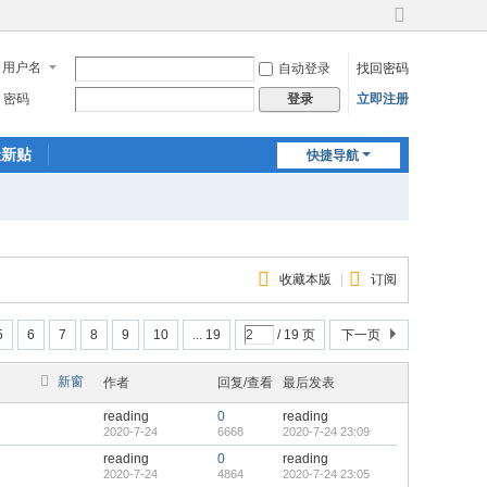
切
换
用户名
自动登录
找回密码
到
宽
密码
立即注册
登录
版
最新贴
快捷导航
收藏本版
|
订阅
5
6
7
8
9
10
... 19
/ 19 页
下一页
新窗
作者
回复/查看
最后发表
reading
0
reading
2020-7-24
6668
2020-7-24 23:09
reading
0
reading
2020-7-24
4864
2020-7-24 23:05