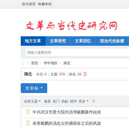
设为首页
收藏本站
地方文革
文革研究
文革回忆
现当代史纵横
»
首页
›
华中地区
›
湖北
文
湖北
今日:
0
|
主题:
376
|
排名:
36
革
与
发新帖
当
全部主题
最新
热门
热帖
精华
更多
代
中共武汉市委大院内活埋戴鹏案件始末
史
研
杀害戴鹏的汤忠云拒捕殒命之后的风波