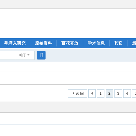
毛泽东研究
原始资料
百花齐放
学术信息
其它
帖子
搜
索
返 回
1
2
3
4