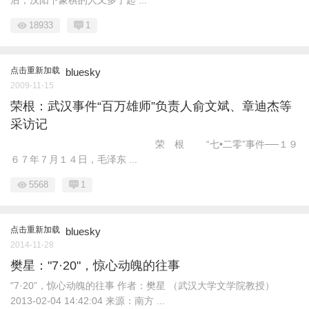
后，汉阳下象棋的人又多了起 ...
18933
1
点击重新加载
bluesky
2009-11-15
荣根：武汉事件“百万雄师”负责人俞文斌、章迪杰等
采访记
荣 根 “七•二零”事件──１９
６７年７月１４日，毛泽东 ...
5568
1
点击重新加载
bluesky
2014-11-28
樊星："7·20"，惊心动魄的往事
"7·20”，惊心动魄的往事 作者：樊星 （武汉大学文学院教授）
2013-02-04 14:42:04 来源：南方 ...