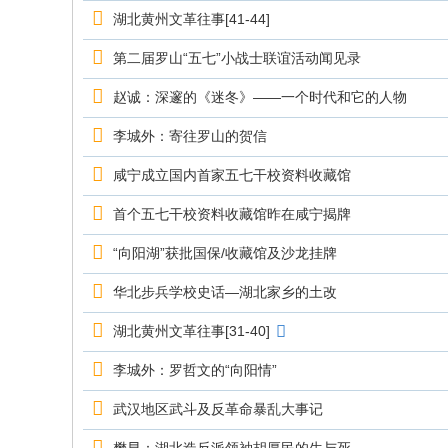
究
湖北黄州文革往事[41-44]
网
第二届罗山“五七”小战士联谊活动闻见录
赵诚：深邃的《迷冬》——一个时代和它的人物
李城外：寄往罗山的贺信
咸宁成立国内首家五七干校资料收藏馆
首个五七干校资料收藏馆昨在咸宁揭牌
“向阳湖”获批国保/收藏馆及沙龙挂牌
华北步兵学校史话—湖北家乡的土改
湖北黄州文革往事[31-40]
李城外：罗哲文的“向阳情”
武汉地区武斗及反革命暴乱大事记