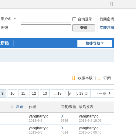
切
换
用户名
自动登录
找回密码
到
宽
密码
立即注册
登录
版
最新贴
快捷导航
收藏本版
|
订阅
9
10
11
12
13
... 19
/ 19 页
下一页
新窗
作者
回复/查看
最后发表
yangharrylg
0
yangharrylg
2013-6-8
3696
2013-6-8 19:03
yangharrylg
0
yangharrylg
2013-6-5
4614
2013-6-5 00:40