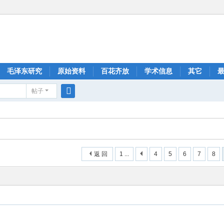
毛泽东研究
原始资料
百花齐放
学术信息
其它
帖子
搜
索
返 回
1 ...
4
5
6
7
8