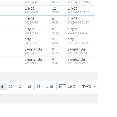
2013-4-16
8218
2013-4-16 03:46
tuffy05
12
tuffy05
2013-3-29
33678
2013-4-16 03:37
tuffy05
9
tuffy05
2013-4-15
5882
2013-4-15 21:17
tuffy05
9
tuffy05
2013-4-13
4415
2013-4-13 11:17
tuffy05
9
tuffy05
2013-4-11
5104
2013-4-11 03:26
yangharrylg
0
yangharrylg
2013-4-3
3974
2013-4-3 22:51
yangharrylg
0
yangharrylg
2013-3-15
3648
2013-3-15 22:51
9
10
11
12
13
... 19
/ 19 页
下一页