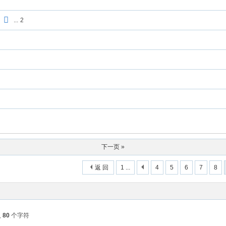
）
...
2
下一页 »
返 回
1 ...
4
5
6
7
8
入
80
个字符