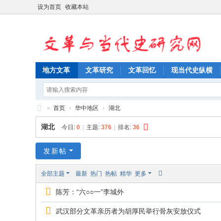
设为首页
收藏本站
地方文革
文革研究
文革回忆
现当代史纵横
»
首页
›
华中地区
›
湖北
文
湖北
今日:
0
|
主题:
376
|
排名:
36
革
与
发新帖
当
全部主题
最新
热门
热帖
精华
更多
代
陈芳：“六○○一”李城外
史
研
武汉部分文革亲历者为胡厚民举行骨灰安放仪式