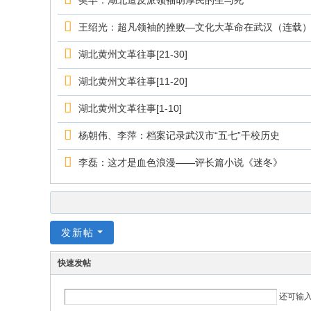
樊早：湖北造反派领袖胡厚民的生与死
王绍光：超凡领袖的挫败—文化大革命在武汉（连载
湖北黄州文革往事[21-30]
湖北黄州文革往事[11-20]
湖北黄州文革往事[1-10]
杨朝伟、李萍：档案记录武汉市“五七”干校历史
李磊：这才是血色浪漫——评长篇小说《迷冬》
发新帖
快速发帖
还可输