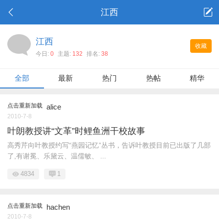
江西
江西
收藏
今日:
0
主题:
132
排名:
38
全部
最新
热门
热帖
精华
点击重新加载
alice
2010-7-8
叶朗教授讲“文革”时鲤鱼洲干校故事
高秀芹向叶教授约写“燕园记忆”丛书，告诉叶教授目前已出版了几部
了,有谢冕、乐黛云、温儒敏、 ...
4834
1
点击重新加载
hachen
2010-7-8