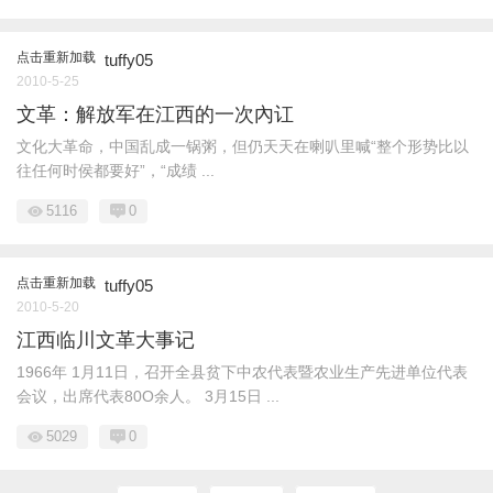
点击重新加载
tuffy05
2010-5-25
文革：解放军在江西的一次內讧
文化大革命，中国乱成一锅粥，但仍天天在喇叭里喊“整个形势比以
往任何时侯都要好”，“成绩 ...
5116
0
点击重新加载
tuffy05
2010-5-20
江西临川文革大事记
1966年 1月11日，召开全县贫下中农代表暨农业生产先进单位代表
会议，出席代表80O余人。 3月15日 ...
5029
0