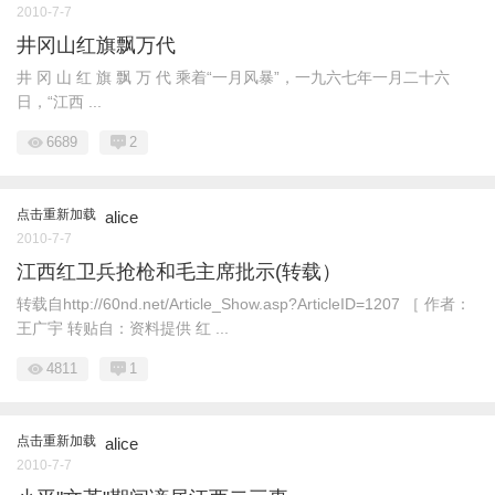
2010-7-7
井冈山红旗飘万代
井 冈 山 红 旗 飘 万 代 乘着“一月风暴”，一九六七年一月二十六
日，“江西 ...
6689
2
点击重新加载
alice
2010-7-7
江西红卫兵抢枪和毛主席批示(转载）
转载自http://60nd.net/Article_Show.asp?ArticleID=1207 ［ 作者：
王广宇 转贴自：资料提供 红 ...
4811
1
点击重新加载
alice
2010-7-7