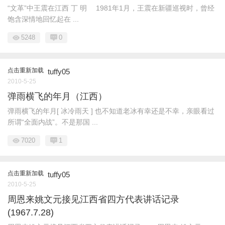
“文革”中王震在江西 丁 明 1981年1月，王震在新疆巡视时，曾经
饱含深情地回忆起在 ...
5248
0
点击重新加载
tuffy05
2010-5-25
弹雨横飞的年月（江西）
弹雨横飞的年月[ 冰冷雨天 ] 也不知道老冰有幸还是不幸，亲眼看过
所谓“全面内战”。不是那国 ...
7020
1
点击重新加载
tuffy05
2010-5-25
周恩来姚文元接见江西省四方代表讲话记录
(1967.7.28)