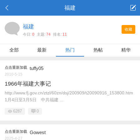
福建
福建
收藏
今日:
0
主题:
74
排名:
11
全部
最新
热门
热帖
精华
点击重新加载
tuffy05
2010-5-15
1966年福建大事记
http://www.fj.gov.cn/ztzl/60zn/dsj/200909/t20090916_153800.htm
1月4日至3月5日 中共福建 ...
6287
0
点击重新加载
Gowest
2025-4-27