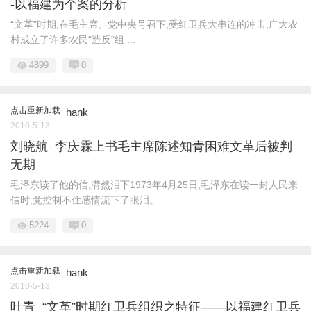
-以福建为个案的分析
“文革”时期,在毛主席、党中央号召下,受红卫兵大串连的冲击,广大农
村成立了许多农民“造反”组 ...
4899
0
点击重新加载
hank
2010-5-13
刘晓航 李庆霖上书毛主席陈述知青困难文革后被判
无期
毛泽东读了他的信,潸然泪下1973年4月25日,毛泽东在读一封人民来
信时,竟控制不住感情流下了眼泪。 ...
5224
0
点击重新加载
hank
2010-5-13
叶青 “文革”时期红卫兵组织之特征——以福建红卫兵