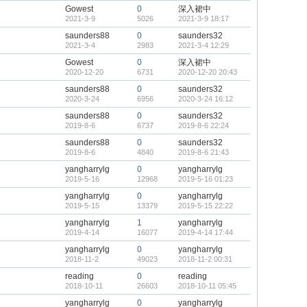
Gowest
0
深入裙中
2021-3-9
5026
2021-3-9 18:17
saunders88
0
saunders32
2021-3-4
2983
2021-3-4 12:29
Gowest
0
深入裙中
2020-12-20
6731
2020-12-20 20:43
saunders88
0
saunders32
2020-3-24
6956
2020-3-24 16:12
saunders88
0
saunders32
2019-8-6
6737
2019-8-6 22:24
saunders88
0
saunders32
2019-8-6
4840
2019-8-6 21:43
yangharrylg
0
yangharrylg
2019-5-16
12968
2019-5-16 01:23
yangharrylg
0
yangharrylg
2019-5-15
13379
2019-5-15 22:22
yangharrylg
1
yangharrylg
2019-4-14
16077
2019-4-14 17:44
yangharrylg
0
yangharrylg
2018-11-2
49023
2018-11-2 00:31
reading
0
reading
2018-10-11
26603
2018-10-11 05:45
yangharrylg
0
yangharrylg