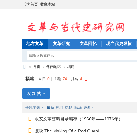
设为首页
收藏本站
地方文革
文革研究
文革回忆
现当代史纵横
»
首页
›
华南地区
›
福建
文
福建
今日:
0
|
主题:
74
|
排名:
4
革
与
发新帖
当
全部主题
最新
热门
热帖
精华
更多
代
永安文革资料目录编存（1966年——1976年）
史
研
凌耿 The Making Of a Red Guard