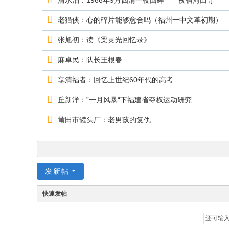
清水泊：1966年9月四清一夜回眸——夜宿河田寺
老猫侠：心的碎片能够愈合吗（福州一中文革初期）
张旭初：读《梁灵光回忆录》
麻卓民：队长王根春
享清福者：回忆上世纪60年代的高考
丘新洋：”一月风暴“下福建省夺权运动研究
莆田市罐头厂：老男孩的复仇
发新帖
快速发帖
还可输