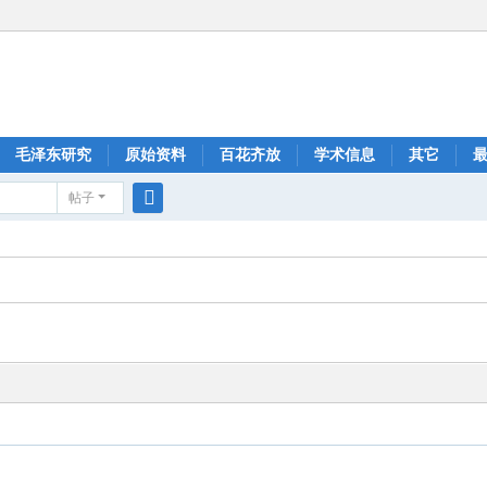
毛泽东研究
原始资料
百花齐放
学术信息
其它
帖子
搜
索