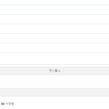
下一页 »
入
80
个字符