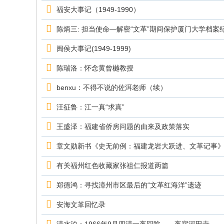
究
福安大事记（1949-1990）
网
陈炳三: 担当使命—解密“文革”期间保护厦门大学档案
闽侯大事记(1949-1999)
陈瑞洛：怀念黄曾樾教授
benxu：不得不说的佐洱老师（续）
汪征鲁：江一真“求真”
王盛泽：福建省侨房问题的由来及政策落实
章文勋新书《史无前例：福建龙岩大跃进、文革记事
有关福州红色收藏家张祖仁报道两篇
郑德鸿：寻找漳州市区最后的“文革红海洋”遗迹
安海文革回忆录