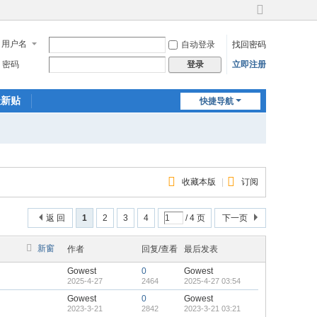
切
换
用户名
自动登录
找回密码
到
宽
密码
立即注册
登录
版
最新贴
快捷导航
收藏本版
|
订阅
返 回
1
2
3
4
/ 4 页
下一页
新窗
作者
回复/查看
最后发表
Gowest
0
Gowest
2025-4-27
2464
2025-4-27 03:54
Gowest
0
Gowest
2023-3-21
2842
2023-3-21 03:21