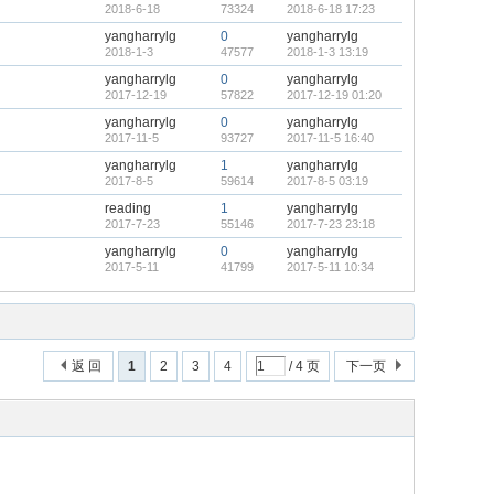
2018-6-18
73324
2018-6-18 17:23
yangharrylg
0
yangharrylg
2018-1-3
47577
2018-1-3 13:19
yangharrylg
0
yangharrylg
2017-12-19
57822
2017-12-19 01:20
yangharrylg
0
yangharrylg
2017-11-5
93727
2017-11-5 16:40
yangharrylg
1
yangharrylg
2017-8-5
59614
2017-8-5 03:19
reading
1
yangharrylg
2017-7-23
55146
2017-7-23 23:18
yangharrylg
0
yangharrylg
2017-5-11
41799
2017-5-11 10:34
返 回
1
2
3
4
/ 4 页
下一页