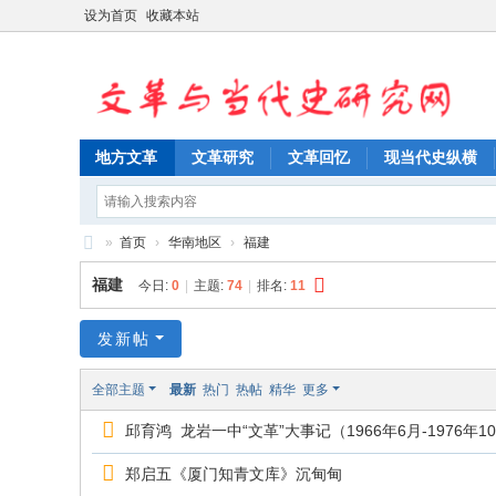
设为首页
收藏本站
地方文革
文革研究
文革回忆
现当代史纵横
»
首页
›
华南地区
›
福建
文
福建
今日:
0
|
主题:
74
|
排名:
11
革
与
发新帖
当
全部主题
最新
热门
热帖
精华
更多
代
邱育鸿 龙岩一中“文革”大事记（1966年6月-1976年1
史
研
郑启五《厦门知青文库》沉甸甸