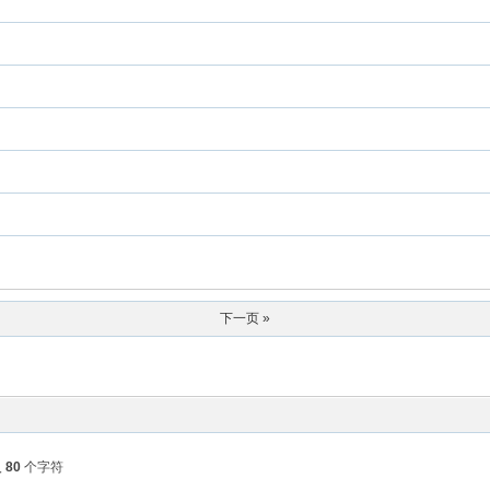
下一页 »
入
80
个字符