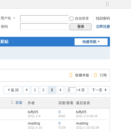
切
换
用户名
自动登录
找回密码
到
宽
密码
立即注册
登录
版
最新贴
快捷导航
收藏本版
|
订阅
返 回
1
2
3
4
/ 4 页
下一页
新窗
作者
回复/查看
最后发表
tuffy05
0
tuffy05
2011-2-9
8342
2011-2-9 09:19
reading
0
reading
2011-1-10
5729
2011-1-10 01:06