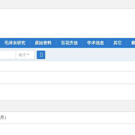
毛泽东研究
原始资料
百花齐放
学术信息
其它
帖子
搜
索
0月）