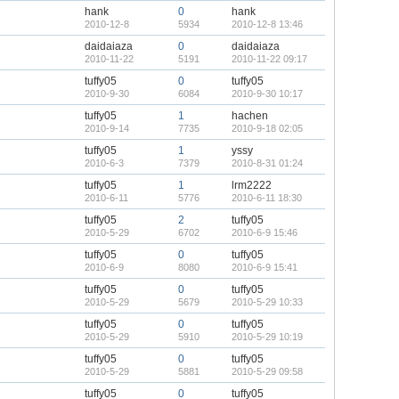
hank
0
hank
2010-12-8
5934
2010-12-8 13:46
daidaiaza
0
daidaiaza
2010-11-22
5191
2010-11-22 09:17
tuffy05
0
tuffy05
2010-9-30
6084
2010-9-30 10:17
tuffy05
1
hachen
2010-9-14
7735
2010-9-18 02:05
tuffy05
1
yssy
2010-6-3
7379
2010-8-31 01:24
tuffy05
1
lrm2222
2010-6-11
5776
2010-6-11 18:30
tuffy05
2
tuffy05
2010-5-29
6702
2010-6-9 15:46
tuffy05
0
tuffy05
2010-6-9
8080
2010-6-9 15:41
tuffy05
0
tuffy05
2010-5-29
5679
2010-5-29 10:33
tuffy05
0
tuffy05
2010-5-29
5910
2010-5-29 10:19
tuffy05
0
tuffy05
2010-5-29
5881
2010-5-29 09:58
tuffy05
0
tuffy05