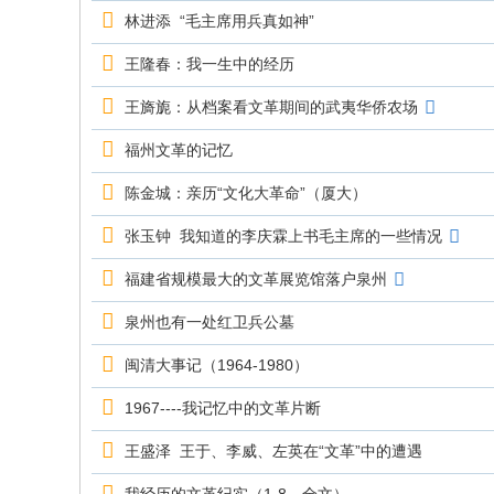
究
林进添 “毛主席用兵真如神”
网
王隆春：我一生中的经历
王旖旎：从档案看文革期间的武夷华侨农场
福州文革的记忆
陈金城：亲历“文化大革命”（厦大）
张玉钟 我知道的李庆霖上书毛主席的一些情况
福建省规模最大的文革展览馆落户泉州
泉州也有一处红卫兵公墓
闽清大事记（1964-1980）
1967----我记忆中的文革片断
王盛泽 王于、李威、左英在“文革”中的遭遇