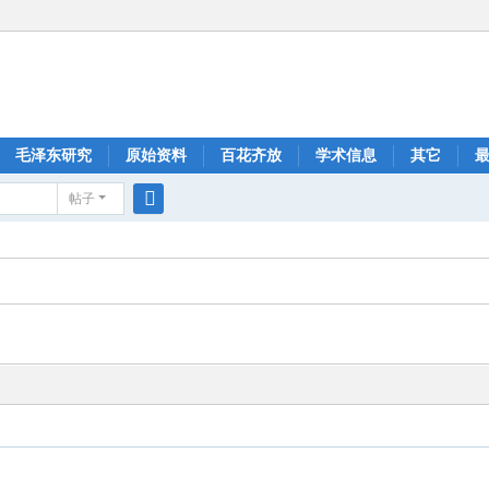
毛泽东研究
原始资料
百花齐放
学术信息
其它
帖子
搜
索