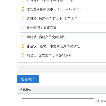
叶青等著《非常十年论稿》出版
永安文革期间大事记(1966～1976年)
方进枝 福建一位“红卫兵”文革十年
泉州李四：重要启事
李晓航 福建文革史料编目
张金汉：连城一中文革初期情况琐忆
郭义山 龙岩文革：动荡的岁月
发新帖
快速发帖
还可输