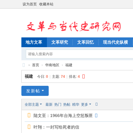
设为首页
收藏本站
地方文革
文革研究
文革回忆
现当代史纵横
»
首页
›
华南地区
›
福建
文
福建
今日:
0
|
主题:
74
|
排名:
4
革
与
发新帖
当
全部主题
最新
热门
热帖
精华
更多
代
陆文至：1966年台海上空惩叛匪
史
研
叶翔：一封写给死者的信