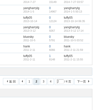
2014-7-27
15149
2014-7-27 03:57
yangharrylg
0
yangharrylg
2014-1-5
14967
2014-1-5 00:13
tuffy05
0
tuffy05
2013-10-14
12124
2013-10-14 06:35
yangharrylg
0
yangharrylg
2013-3-12
9267
2013-3-12 17:14
bluesky
0
bluesky
2011-10-5
5791
2011-10-5 03:52
hank
0
hank
2011-2-11
6066
2011-2-11 21:59
tuffy05
1
tuffy05
2011-2-11
8148
2011-2-11 15:55
返 回
1
2
3
4
/ 4 页
下一页