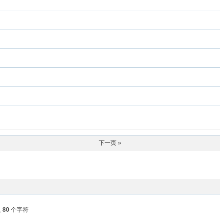
下一页 »
入
80
个字符