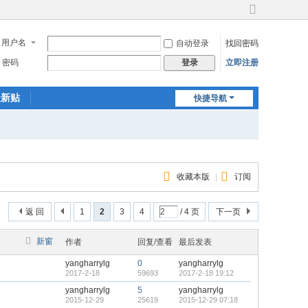
切
换
用户名
自动登录
找回密码
到
宽
密码
立即注册
登录
版
最新贴
快捷导航
收藏本版
|
订阅
返 回
1
2
3
4
/ 4 页
下一页
新窗
作者
回复/查看
最后发表
yangharrylg
0
yangharrylg
2017-2-18
59693
2017-2-18 19:12
yangharrylg
5
yangharrylg
2015-12-29
25619
2015-12-29 07:18