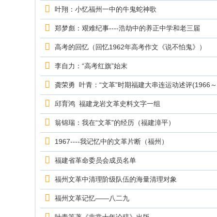
究
叶翔：小忆福州一中的牛鬼蛇神歌
网
郑梦彪：艰难纪事----浩劫中的养正中学和老三届
高考的回忆（回忆1962年高考作文《说不怕鬼》）
李自力：“高考红旗”始末
龚荣勇 叶青：“文革”时期福建大串连运动述评(1966～1
邱育鸿 福建龙岩文革史料文字一组
翁锦瑞：我在“文革”的经历（福建漳平）
1967----我记忆中的文革片断（福州）
福建省革命委员会成员名单
福州文革中清理阶级队伍的海量清理对象
福州文革记忆——八二九