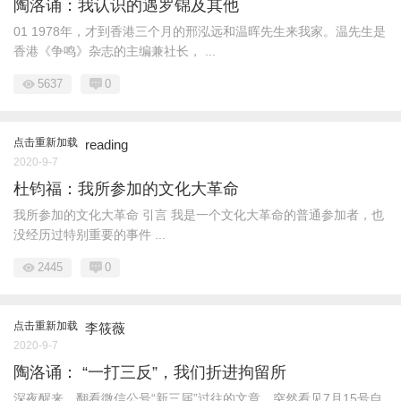
陶洛诵：我认识的遇罗锦及其他
01 1978年，才到香港三个月的邢泓远和温晖先生来我家。温先生是
香港《争鸣》杂志的主编兼社长， ...
5637
0
点击重新加载
reading
2020-9-7
杜钧福：我所参加的文化大革命
我所参加的文化大革命 引言 我是一个文化大革命的普通参加者，也
没经历过特别重要的事件 ...
2445
0
点击重新加载
李筱薇
2020-9-7
陶洛诵： “一打三反”，我们折进拘留所
深夜醒来，翻看微信公号“新三届”过往的文章，突然看见7月15号自