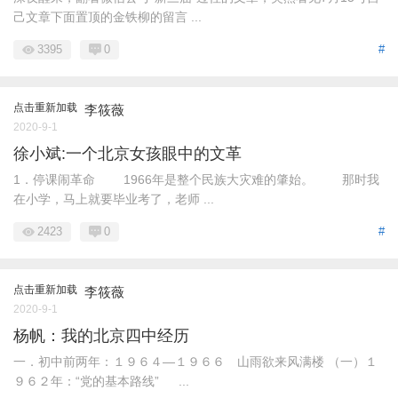
己文章下面置顶的金铁柳的留言 ...
3395
0
#
点击重新加载
李筱薇
2020-9-1
徐小斌:一个北京女孩眼中的文革
1．停课闹革命 1966年是整个民族大灾难的肇始。 那时我
在小学，马上就要毕业考了，老师 ...
2423
0
#
点击重新加载
李筱薇
2020-9-1
杨帆：我的北京四中经历
一．初中前两年：１９６４—１９６６ 山雨欲来风满楼 （一）１
９６２年：“党的基本路线” ...