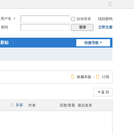
切
换
用户名
自动登录
找回密码
到
宽
密码
立即注册
登录
版
最新贴
快捷导航
收藏本版
|
订阅
返 回
新窗
作者
回复/查看
最后发表