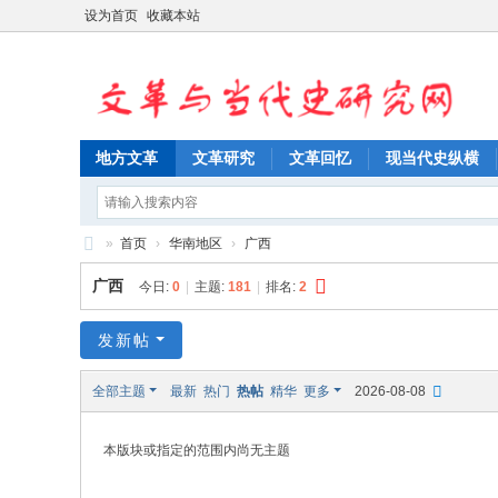
设为首页
收藏本站
地方文革
文革研究
文革回忆
现当代史纵横
»
首页
›
华南地区
›
广西
文
广西
今日:
0
|
主题:
181
|
排名:
2
革
与
发新帖
当
全部主题
最新
热门
热帖
精华
更多
2026-08-08
代
史
本版块或指定的范围内尚无主题
研