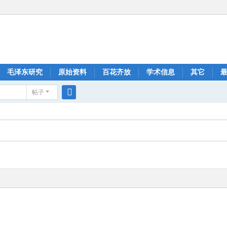
毛泽东研究
原始资料
百花齐放
学术信息
其它
帖子
搜
索