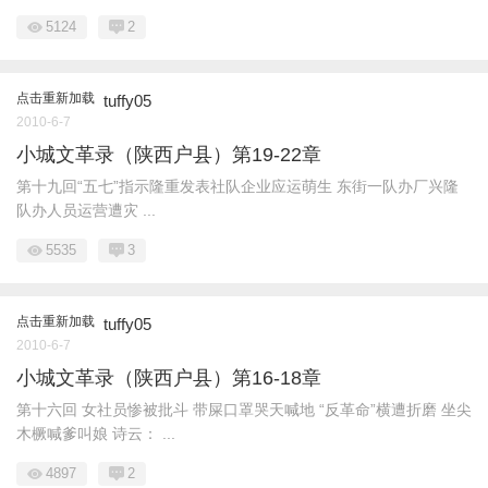
5124
2
点击重新加载
tuffy05
2010-6-7
小城文革录（陕西户县）第19-22章
第十九回“五七”指示隆重发表社队企业应运萌生 东街一队办厂兴隆
队办人员运营遭灾 ...
5535
3
点击重新加载
tuffy05
2010-6-7
小城文革录（陕西户县）第16-18章
第十六回 女社员惨被批斗 带屎口罩哭天喊地 “反革命”横遭折磨 坐尖
木橛喊爹叫娘 诗云： ...
4897
2