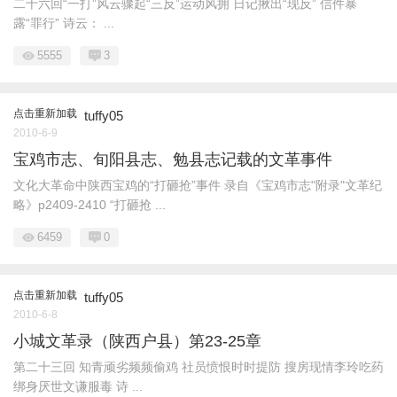
二十六回“一打”风云骤起“三反”运动风拥 日记揪出“现反” 信件暴
露“罪行” 诗云： ...
5555
3
点击重新加载
tuffy05
2010-6-9
宝鸡市志、旬阳县志、勉县志记载的文革事件
文化大革命中陕西宝鸡的“打砸抢”事件 录自《宝鸡市志"附录"文革纪
略》p2409-2410 “打砸抢 ...
6459
0
点击重新加载
tuffy05
2010-6-8
小城文革录（陕西户县）第23-25章
第二十三回 知青顽劣频频偷鸡 社员愤恨时时提防 搜房现情李玲吃药
绑身厌世文谦服毒 诗 ...