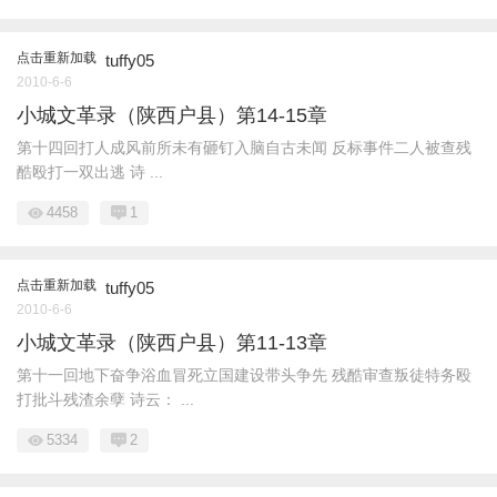
点击重新加载
tuffy05
2010-6-6
小城文革录（陕西户县）第14-15章
第十四回打人成风前所未有砸钉入脑自古未闻 反标事件二人被查残
酷殴打一双出逃 诗 ...
4458
1
点击重新加载
tuffy05
2010-6-6
小城文革录（陕西户县）第11-13章
第十一回地下奋争浴血冒死立国建设带头争先 残酷审查叛徒特务殴
打批斗残渣余孽 诗云： ...
5334
2