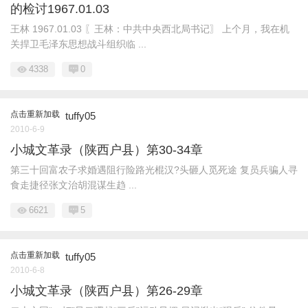
的检讨1967.01.03
王林 1967.01.03 〖王林：中共中央西北局书记〗 上个月，我在机
关捍卫毛泽东思想战斗组织临 ...
4338
0
点击重新加载
tuffy05
2010-6-9
小城文革录（陕西户县）第30-34章
第三十回富农子求婚遇阻行险路光棍汉?头砸人觅死途 复员兵骗人寻
食走捷径张文治胡混谋生趋 ...
6621
5
点击重新加载
tuffy05
2010-6-8
小城文革录（陕西户县）第26-29章