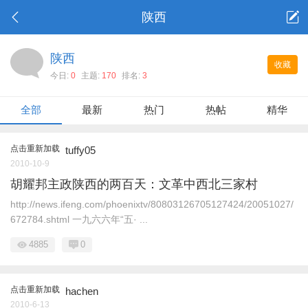
陕西
陕西
收藏
今日:
0
主题:
170
排名:
3
全部
最新
热门
热帖
精华
点击重新加载
tuffy05
2010-10-9
胡耀邦主政陕西的两百天：文革中西北三家村
http://news.ifeng.com/phoenixtv/80803126705127424/20051027/
672784.shtml 一九六六年“五· ...
4885
0
点击重新加载
hachen
2010-6-13