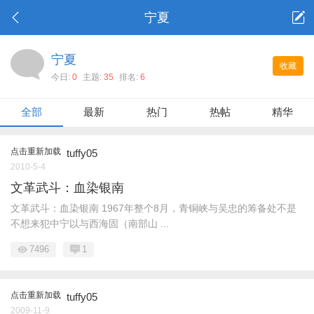
宁夏
宁夏
收藏
今日:
0
主题:
35
排名:
6
全部
最新
热门
热帖
精华
点击重新加载
tuffy05
2010-5-4
文革武斗：血染银南
文革武斗：血染银南 1967年整个8月，青铜峡与吴忠的筹备处不是
不想来犯中宁以与西海固（南部山 ...
7496
1
点击重新加载
tuffy05
2009-11-9