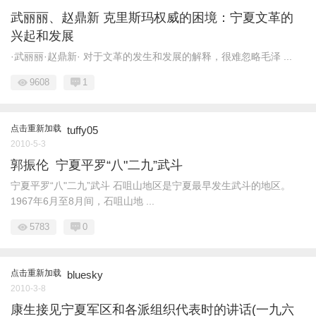
武丽丽、赵鼎新 克里斯玛权威的困境：宁夏文革的
兴起和发展
·武丽丽·赵鼎新· 对于文革的发生和发展的解释，很难忽略毛泽 ...
9608
1
点击重新加载
tuffy05
2010-5-3
郭振伦 宁夏平罗“八"二九”武斗
宁夏平罗“八"二九”武斗 石咀山地区是宁夏最早发生武斗的地区。
1967年6月至8月间，石咀山地 ...
5783
0
点击重新加载
bluesky
2010-3-8
康生接见宁夏军区和各派组织代表时的讲话(一九六