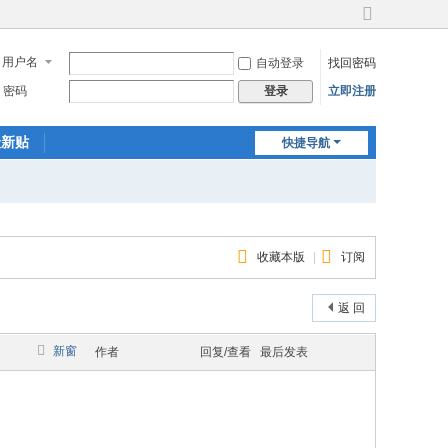
切
换
用户名
自动登录
找回密码
到
宽
密码
立即注册
登录
版
最新贴
快捷导航
收藏本版
|
订阅
返 回
新窗
作者
回复/查看
最后发表