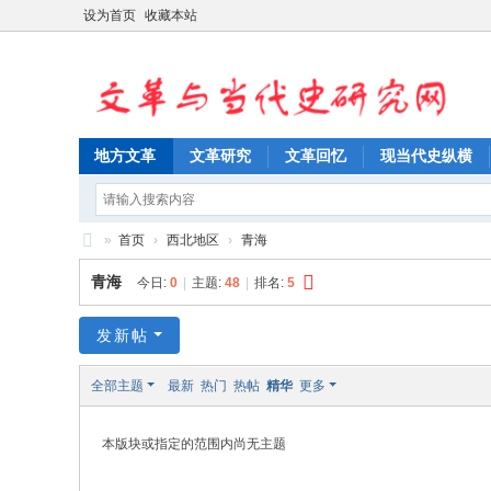
设为首页
收藏本站
地方文革
文革研究
文革回忆
现当代史纵横
»
首页
›
西北地区
›
青海
文
青海
今日:
0
|
主题:
48
|
排名:
5
革
与
发新帖
当
全部主题
最新
热门
热帖
精华
更多
代
史
本版块或指定的范围内尚无主题
研