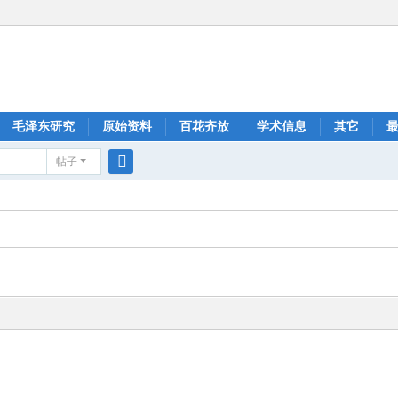
毛泽东研究
原始资料
百花齐放
学术信息
其它
帖子
搜
索