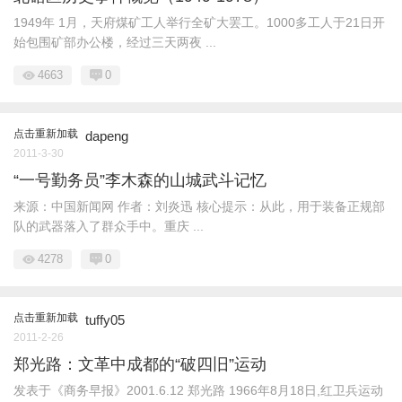
1949年 1月，天府煤矿工人举行全矿大罢工。1000多工人于21日开
始包围矿部办公楼，经过三天两夜 ...
4663
0
点击重新加载
dapeng
2011-3-30
“一号勤务员”李木森的山城武斗记忆
来源：中国新闻网 作者：刘炎迅 核心提示：从此，用于装备正规部
队的武器落入了群众手中。重庆 ...
4278
0
点击重新加载
tuffy05
2011-2-26
郑光路：文革中成都的“破四旧”运动
发表于《商务早报》2001.6.12 郑光路 1966年8月18日,红卫兵运动