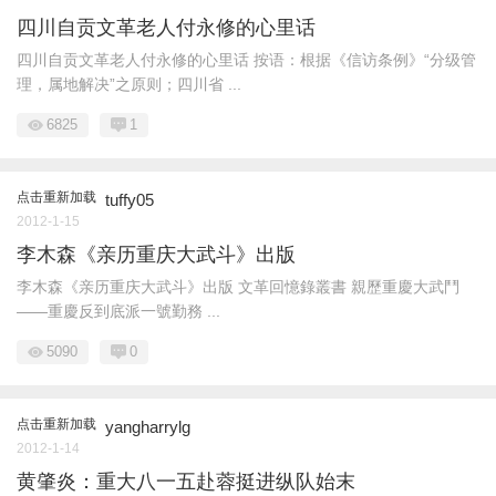
四川自贡文革老人付永修的心里话
四川自贡文革老人付永修的心里话 按语：根据《信访条例》“分级管
理，属地解决”之原则；四川省 ...
6825
1
点击重新加载
tuffy05
2012-1-15
李木森《亲历重庆大武斗》出版
李木森《亲历重庆大武斗》出版 文革回憶錄叢書 親歷重慶大武鬥
——重慶反到底派一號勤務 ...
5090
0
点击重新加载
yangharrylg
2012-1-14
黄肇炎：重大八一五赴蓉挺进纵队始末