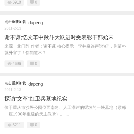
3918
0
点击重新加载
dapeng
2011-2-13
谢不谦;忆文革中揪斗大跃进时受表彰干部始末
来源：龙门阵 作者：谢不谦 核心提示：李井泉连声说‘好’，你苗××
就升官了！你知道不？ ...
4696
0
点击重新加载
dapeng
2011-2-13
探访“文革”红卫兵墓地纪实
位于重庆市沙坪公园位西南角、人工湖岸的缓坡的一块墓地（紧邻
一座1990年重建的天主教堂）。 ...
5211
0