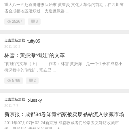
重大八一五赴蓉挺进纵队始末 黄肇炎 文化大革命的前期，在四川省
省会成都地区活跃过一支造反派群 ...
25267
8
点击重新加载
tuffy05
2011-10-2
林雪：黄振海“街娃”的文革
“街娃”的文革（上） －－作者：林雪 黄振海，是一个生长在成都小
街深巷中的“街娃”，现在已 ...
5799
2
点击重新加载
bluesky
2011-7-7
新京报：成都84卷知青档案被卖废品站流入收藏市场
2011年07月07日02:24新京报 成都收藏者们经常去文殊坊收藏市