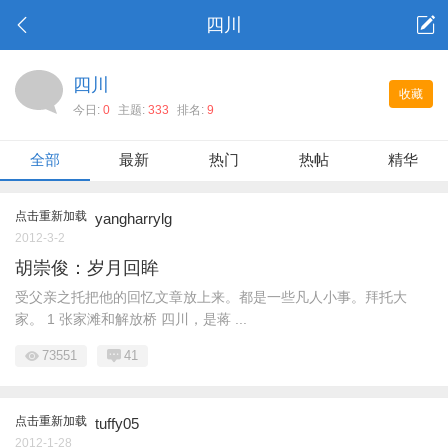
四川
四川
收藏
今日:
0
主题:
333
排名:
9
全部
最新
热门
热帖
精华
点击重新加载
yangharrylg
2012-3-2
胡崇俊：岁月回眸
受父亲之托把他的回忆文章放上来。都是一些凡人小事。拜托大
家。 1 张家滩和解放桥 四川，是蒋 ...
73551
41
点击重新加载
tuffy05
2012-1-28