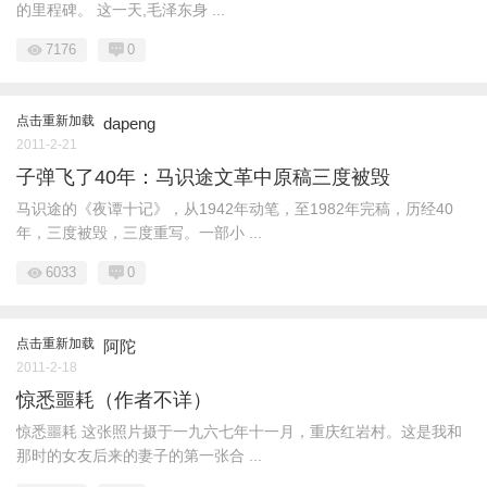
的里程碑。 这一天,毛泽东身 ...
7176
0
点击重新加载
dapeng
2011-2-21
子弹飞了40年：马识途文革中原稿三度被毁
马识途的《夜谭十记》，从1942年动笔，至1982年完稿，历经40
年，三度被毁，三度重写。一部小 ...
6033
0
点击重新加载
阿陀
2011-2-18
惊悉噩耗（作者不详）
惊悉噩耗 这张照片摄于一九六七年十一月，重庆红岩村。这是我和
那时的女友后来的妻子的第一张合 ...