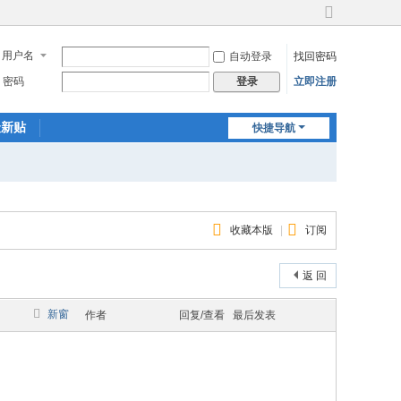
切
换
用户名
自动登录
找回密码
到
宽
密码
立即注册
登录
版
最新贴
快捷导航
收藏本版
|
订阅
返 回
新窗
作者
回复/查看
最后发表