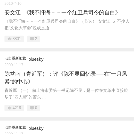
2010-7-10
安文江 《我不忏悔－－一个红卫兵司令的自白》
《我不忏悔－－一个红卫兵司令的自白》（节选） 安文江 ５ 不少人
把“文化大革命”说成是通 ...
8801
2
点击重新加载
bluesky
2009-11-17
陈益南（青近军）：评《陈丕显回忆录──在“一月风
暴”的中心》
青近军 （一） 前上海市委第一书记陈丕显，是一位在文革中直接吃
尽了“四人帮”的苦头 ...
4216
0
点击重新加载
bluesky