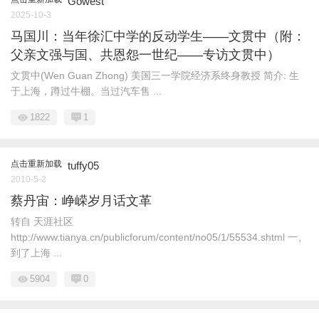
Gowest
2025-10-3
马国川：当年徐汇中学的反动学生——文贯中（附：
父亲文强与国、共恩怨一世纪——专访文贯中）
文贯中(Wen Guan Zhong) 美国三一学院经济系终身教授 简介: 生
于上海，蹲过牛棚。当过汽车售 ...
1822
1
点击重新加载
tuffy05
2010-5-2
蔡丹宙：峥嵘岁月话文革
转自 天涯社区
http://www.tianya.cn/publicforum/content/no05/1/55534.shtml 一、
到了上海 ...
5904
0