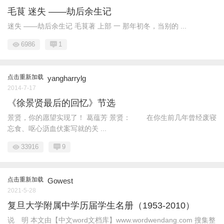
毛茛 迷失 ——劫后余生记
迷失 ——劫后余生记 毛茛著 上部 一 那年初冬，当别的 ...
6986
1
点击重新加载
yangharrylg
2014-7-17
《徐景贤最后的回忆》节选
景贤，你的愿望实现了！ 葛蕴芳 景贤： 在你生前几年曾经废寝
忘食、呕心沥血伏案写就的关 ...
33916
9
点击重新加载
Gowest
2021-5-28
复旦大学附属中学历届学生名册（1953-2010）
说 明 本文由【中文word文档库】www.wordwendang.com 搜集整