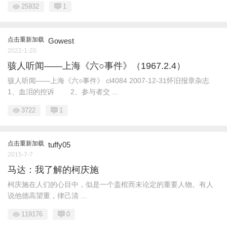
25932
1
点击重新加载
Gowest
2022-1-20
骇人听闻——上海《六○事件》（1967.2.4）
骇人听闻——上海《六○事件》 cl4084 2007-12-31怀旧报章杂志
1、血泪的控诉 2、参与者交 ...
3722
1
点击重新加载
tuffy05
2015-7-7
马达：我了解的柯庆施
柯庆施在人们的心目中，似是一个盖棺而未论定的重要人物。有人
说他德高望重，律己清 ...
119176
0