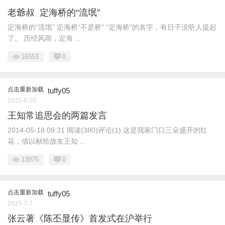
老爺叔 定海桥的“流氓”
定海桥的“流氓” 定海桥“不是桥” “定海桥”的名字，有日子没听人提起
了。 历经风雨，定海 ...
16553
0
点击重新加载
tuffy05
2015-8-25
王知常追思会的两篇发言
2014-05-18 09:31 阅读(380)评论(1) 这是我家门口三朵盛开的红
花，借以献给故友王知 ...
13975
0
点击重新加载
tuffy05
2015-7-7
张云著《陈丕显传》首发式在沪举行