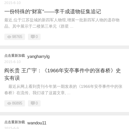
2015-6-10
一份特殊的“财富”——李干成遗物征集追记
最近,位于江苏盐城的新四军人物馆,增展一批新四军人物的遗存物
品。其中展示于二楼第三单元《群星 ...
98765
0
点击重新加载
yangharrylg
2015-6-10
阎长贵 王广宇：《1966年安亭事件中的张春桥》史
实有误
最近从网上看到贵刊今年第一期发表的《1966年安亭事件中的张
春桥》在流传。我们读了这篇文章, ...
86895
0
点击重新加载
wandou11
2015-6-9