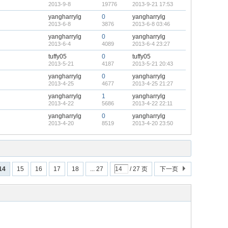
2013-9-8
19776
2013-9-21 17:53
yangharrylg
0
yangharrylg
2013-6-8
3876
2013-6-8 03:46
yangharrylg
0
yangharrylg
2013-6-4
4089
2013-6-4 23:27
tuffy05
0
tuffy05
2013-5-21
4187
2013-5-21 20:43
yangharrylg
0
yangharrylg
2013-4-25
4677
2013-4-25 21:27
yangharrylg
1
yangharrylg
2013-4-22
5686
2013-4-22 22:11
yangharrylg
0
yangharrylg
2013-4-20
8519
2013-4-20 23:50
14
15
16
17
18
... 27
/ 27 页
下一页