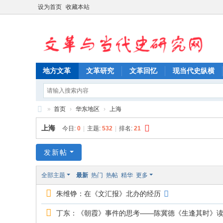
设为首页
收藏本站
地方文革
文革研究
文革回忆
现当代史纵横
»
首页
›
华东地区
›
上海
文
上海
今日:
0
|
主题:
532
|
排名:
21
革
与
发新帖
当
全部主题
最新
热门
热帖
精华
更多
代
朱维铮：在《文汇报》北办的经历
史
研
丁东：《朝霞》事件的思考——陈冀德《生逢其时》