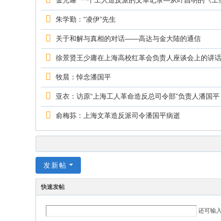
金光耀 一个工人造反派的文革记录—从叶昌明的《工作
朱学勤：“凌伊”先生
关于和解与真相的对话——高达与金大陆的通信
徐景贤王少庸在上海高校红革会负责人座谈会上的讲话(19
牧晨：悼念潘国平
亚衣：访原“上海工人革命造反总司令部”负责人潘国平
俞梅荪：上海文革造反派司令潘国平病逝
发新帖
快速发帖
还可输