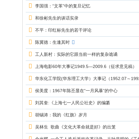
究
李国强：“文革”中的复旦记忆
网
和徐彬先生的谈话实录
不平：印红标先生的若干评论
陈冀德：生逢其时
工人新村：实际的它跟当前一样的复杂诡谲
上海电影60年大事记1949.5—2009.6（征求意见稿）
华东化工学院(华东理工大学）大事记（1952.07～1992
侯美度：1967年陈丕显在“一月风暴”的中心
刘其奎:《上海七一人民公社史》的编纂
胡锡涛：我的《红旗》岁月
吴林生 歌曲《文化大革命就是好》的出笼