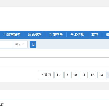
毛泽东研究
原始资料
百花齐放
学术信息
其它
帖子
搜
索
返 回
1 ...
10
11
12
13
读后