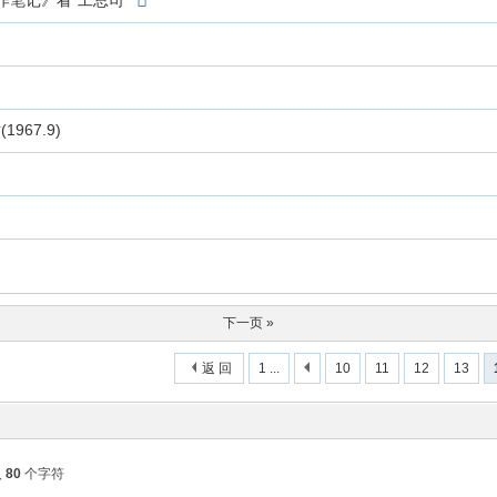
笔记》看“工总司”
67.9)
下一页 »
返 回
1 ...
10
11
12
13
入
80
个字符