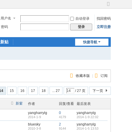
切
换
用户名
自动登录
找回密码
到
宽
密码
立即注册
登录
版
最新贴
快捷导航
收藏本版
|
订阅
14
15
16
17
18
... 27
/ 27 页
下一页
新窗
作者
回复/查看
最后发表
yangharrylg
0
yangharrylg
2014-1-9
4179
2014-1-9 22:02
bluesky
2
yangharrylg
2010-3-8
9144
2014-1-5 13:53