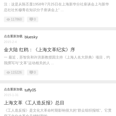
注：这是从陈丕显1958年7月25日在上海新华分社座谈会上与新华
总社社长穆青在知识分子座谈会上“ ...
117860
0
点击重新加载
bluesky
2015-2-4
金大陆 红鸥：《上海文革纪实》序
一 最近，苏智良和许洪新教授因主持《上海人名大辞典》项目，约
我撰写与“文革”运动相关的人 ...
115226
0
点击重新加载
tuffy05
2015-1-31
上海文革《工人造反报》总目
《工人造反报》是文化大革命时期影响很大的“群众组织报纸”。它贯