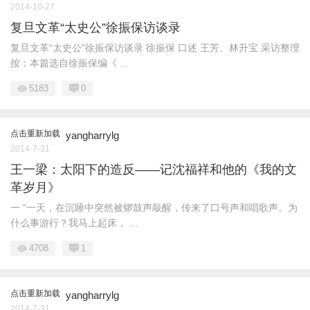
2014-10-27
复旦文革“太史公”徐振保访谈录
复旦文革“太史公”徐振保访谈录 徐振保 口述 王芳、林升宝 采访整理
按：本篇选自徐振保编《 ...
5183
0
点击重新加载
yangharrylg
2014-7-31
王一梁：太阳下的造反——记沈福祥和他的《我的文
革岁月》
一 “一天，在沉睡中突然被锣鼓声敲醒，传来了口号声和唱歌声。为
什么事游行？我马上起床， ...
4708
1
点击重新加载
yangharrylg
2014-7-31