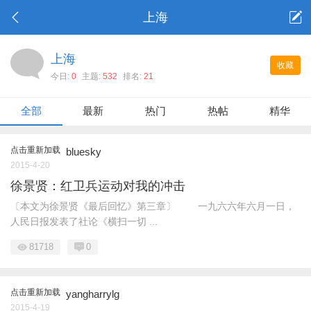
上海
上海
收藏
今日:
0
主题:
532
排名:
21
全部
最新
热门
热帖
精华
点击重新加载
bluesky
2015-4-20
徐景贤：红卫兵运动对我的冲击
〔本文为徐景贤《最后回忆》第三章〕 一九六六年六月一日，
人民日报发表了社论《横扫一切 ...
81718
0
点击重新加载
yangharrylg
2015-4-19