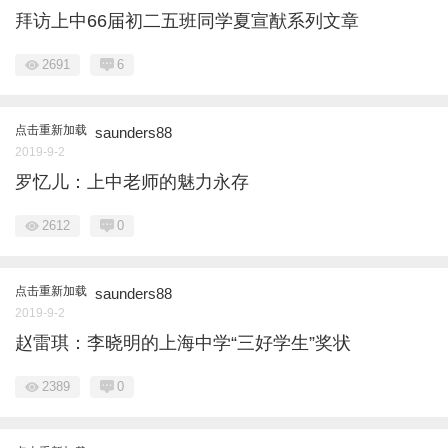
拜访上中66届初二五班同学夏宣猷系列文章
2691
6
点击重新加载
saunders88
2019-9-2
罗忆儿：上中老师的魅力永存
2612
0
点击重新加载
saunders88
2019-9-2
赵雷琪：李晓明的上海中学“三好学生”奖状
2389
0