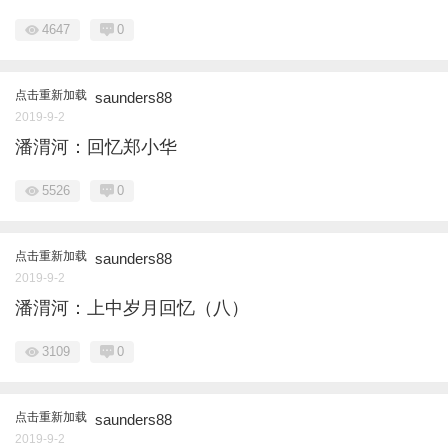
4647
0
点击重新加载
saunders88
2019-9-2
潘渭河：回忆郑小华
5526
0
点击重新加载
saunders88
2019-9-2
潘渭河：上中岁月回忆（八）
3109
0
点击重新加载
saunders88
2019-9-2