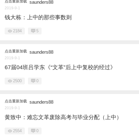
点击重新加载
saunders88
2019-9-1
钱大栋：上中的那些事数则
2184
5
点击重新加载
saunders88
2019-9-1
67届04班吕学东《“文革”后上中复校的经过》
2500
0
点击重新加载
saunders88
2019-9-1
黄致中：难忘文革废除高考与毕业分配（上中）
2554
0