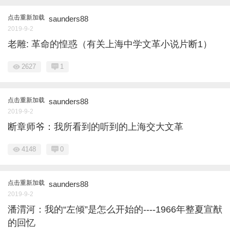
点击重新加载
saunders88
2019-9-2
老雕: 革命的惶惑（有关上海中学文革小说片断1）
2627
1
点击重新加载
saunders88
2019-9-2
断章师爷：我所看到的听到的上海交大文革
4148
0
点击重新加载
saunders88
2019-9-2
潘渭河：我的“左倾”是怎么开始的----1966年整夏宣猷
的回忆