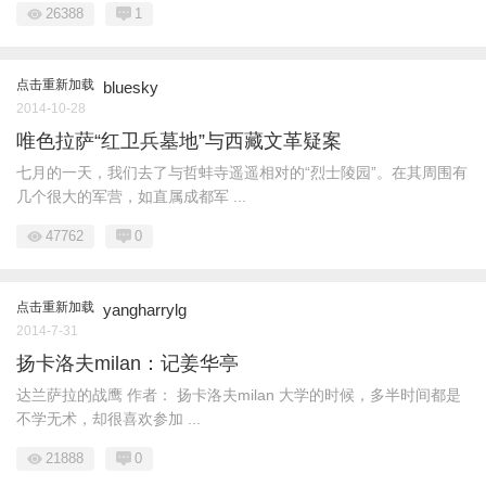
26388
1
点击重新加载
bluesky
2014-10-28
唯色拉萨“红卫兵墓地”与西藏文革疑案
七月的一天，我们去了与哲蚌寺遥遥相对的“烈士陵园”。在其周围有
几个很大的军营，如直属成都军 ...
47762
0
点击重新加载
yangharrylg
2014-7-31
扬卡洛夫milan：记姜华亭
达兰萨拉的战鹰 作者： 扬卡洛夫milan 大学的时候，多半时间都是
不学无术，却很喜欢参加 ...
21888
0