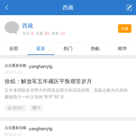
西藏
西藏
收藏
今日:
0
主题:
61
排名:
12
全部
最新
热门
热帖
精华
点击重新加载
yangharrylg
2016-6-22
徐焰：解放军五年藏区平叛艰苦岁月
近年来国际反华势力利用其在西方的话语优势，宣扬达赖为代表的
藏独势力一向主张的“和平”和“非 ...
39167
0
点击重新加载
yangharrylg
2016-6-22