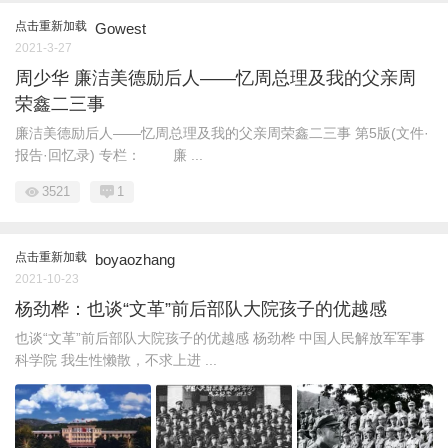
点击重新加载
Gowest
2021-3-27
周少华 廉洁美德励后人——忆周总理及我的父亲周
荣鑫二三事
廉洁美德励后人——忆周总理及我的父亲周荣鑫二三事 第5版(文件·
报告·回忆录) 专栏： 廉 ...
3521
1
点击重新加载
boyaozhang
2021-10-23
杨劲桦：也谈“文革”前后部队大院孩子的优越感
也谈“文革”前后部队大院孩子的优越感 杨劲桦 中国人民解放军军事
科学院 我生性懒散，不求上进 ...