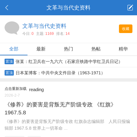
文革与当代史资料
文革与当代史资料
收藏
今日:
0
主题:
1169
排名:
14
全部
最新
热门
热帖
精华
张某：红卫兵在一九六六（石家庄铁路中学红卫兵日记）
置顶
日本某博客：中共中央文件目录（1963-1971）
置顶
点击重新加载
reading
2026-2-7
《修养》的要害是背叛无产阶级专政 《红旗》
1967.5.8
《修养》的要害是背叛无产阶级专政 红旗杂志编辑部 人民日报编
辑部 1967.5.8 世界上一切革命 ...