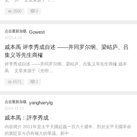
2500
0
点击重新加载
Gowest
2025-4-16
戚本禹 评李秀成自述 ——并同罗尔纲、梁岵庐、吕
集义等先生商榷
评李秀成自述 ——并同罗尔纲、梁岵庐、吕集义等先生商榷 戚本
禹 文章来源于《光明 ...
6571
2
点击重新加载
yangharrylg
2014-11-13
戚本禹：評李秀成
內容簡介 2011年是太平天國起義一百六十週年。對於太平天國革命
的褒貶至今仍有極大的爭議。新中 ...