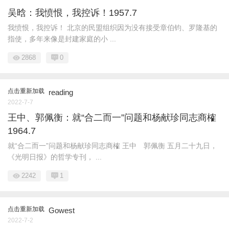
吴晗：我愤恨，我控诉！1957.7
我愤恨，我控诉！ 北京的民盟组织因为没有接受章伯钧、罗隆基的
指使，多年来像是封建家庭的小 ...
2868
0
点击重新加载
reading
2022-7-7
王中、郭佩衡：就“合二而一”问题和杨献珍同志商榷
1964.7
就“合二而一”问题和杨献珍同志商榷 王中 郭佩衡 五月二十九日，
《光明日报》的哲学专刊， ...
2242
1
点击重新加载
Gowest
2022-7-2