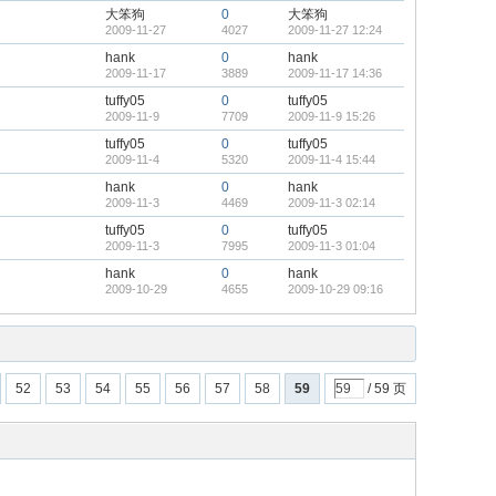
大笨狗
0
大笨狗
2009-11-27
4027
2009-11-27 12:24
hank
0
hank
2009-11-17
3889
2009-11-17 14:36
tuffy05
0
tuffy05
2009-11-9
7709
2009-11-9 15:26
tuffy05
0
tuffy05
2009-11-4
5320
2009-11-4 15:44
hank
0
hank
2009-11-3
4469
2009-11-3 02:14
tuffy05
0
tuffy05
2009-11-3
7995
2009-11-3 01:04
hank
0
hank
2009-10-29
4655
2009-10-29 09:16
52
53
54
55
56
57
58
59
/ 59 页