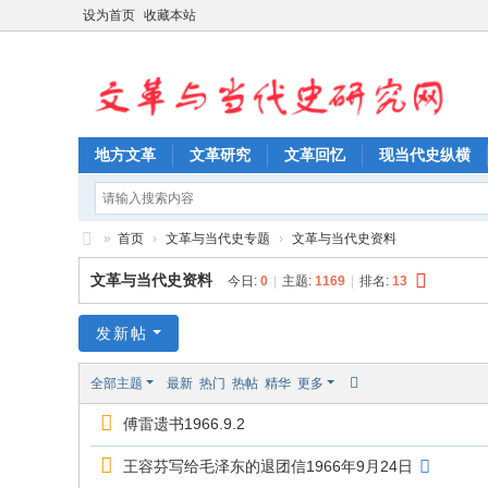
设为首页
收藏本站
地方文革
文革研究
文革回忆
现当代史纵横
»
首页
›
文革与当代史专题
›
文革与当代史资料
文
文革与当代史资料
今日:
0
|
主题:
1169
|
排名:
13
革
与
发新帖
当
全部主题
最新
热门
热帖
精华
更多
代
傅雷遗书1966.9.2
史
研
王容芬写给毛泽东的退团信1966年9月24日