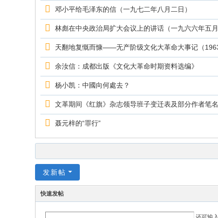
究
邓小平给毛泽东的信（一九七二年八月二日）
网
林彪在中央政治局扩大会议上的讲话（一九六六年五
天翻地复慨而慷——无产阶级文化大革命大事记（1963．
余汝信：成都出版《文化大革命时期资料选编》
杨小凯：中國向何處去？
文革期间《红旗》杂志领导班子变迁表及部分作者笔
聂元梓的“罪行”
发新帖
快速发帖
还可输