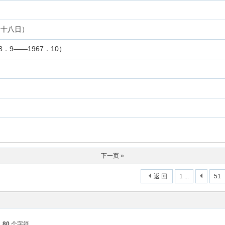
月十八日）
9——1967．10）
名
下一页 »
返 回
1 ...
51
入
80
个字符