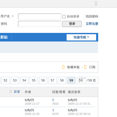
切
换
用户名
自动登录
找回密码
到
宽
密码
立即注册
登录
版
最新贴
快捷导航
收藏本版
|
订阅
52
53
54
55
56
57
58
59
/ 59 页
新窗
作者
回复/查看
最后发表
tuffy05
0
tuffy05
2009-12-27
3916
2009-12-27 04:31
tuffy05
3
tuffy05
2009-12-25
6276
2009-12-25 08:15