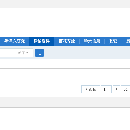
毛泽东研究
原始资料
百花齐放
学术信息
其它
帖子
搜
索
返 回
1 ...
51