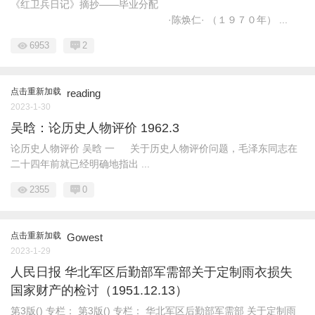
《红卫兵日记》摘抄——毕业分配
·陈焕仁· （１９７０年） ...
6953
2
点击重新加载
reading
2023-1-30
吴晗：论历史人物评价 1962.3
论历史人物评价 吴晗 一 关于历史人物评价问题，毛泽东同志在
二十四年前就已经明确地指出 ...
2355
0
点击重新加载
Gowest
2023-1-29
人民日报 华北军区后勤部军需部关于定制雨衣损失
国家财产的检讨（1951.12.13）
第3版() 专栏： 第3版() 专栏： 华北军区后勤部军需部 关于定制雨