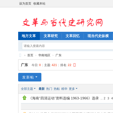
设为首页
收藏本站
地方文革
文革研究
文革回忆
现当代史纵横
»
首页
›
华南地区
›
广东
文
广东
今日:
0
|
主题:
421
|
排名:
22
革
与
发新帖
当
全部主题
最新
热门
热帖
精华
更多
代
《海南“四清运动”资料选编 1963-1966》选录
...
2
3
4
史
研