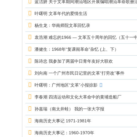
究
蓝洁妍 关于文革期间潮汕地区开展编唱潮汕革命歌册
网
叶曙明 文革年代的爱情生活
杨生龙：华南师院文革回忆录
袁浩潮 难忘的1966 — 文革五十周年的回忆（五十一中 
潘健生：1968年“复课闹革命”杂忆 (上、下）
陈诗忠 我参加了两届中日青年友好大联欢
刘向南 一个广州市民日记里的文革“打劳改”事件
叶曙明：广州地区“文革”小报掠影
李春潮 四清运动和文化大革命中的黄埔造船厂
孙嘉瑞（南太井蛙） 我的一张大字报
海南历史大事记 1971-1981年
海南历史大事记：1960-1970年