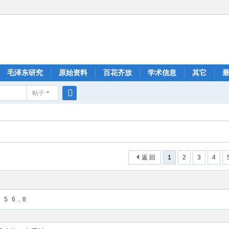
毛泽东研究
原始资料
百花齐放
学术信息
其它
帖子
搜
索
返 回
1
2
3
4
5
6
..
8