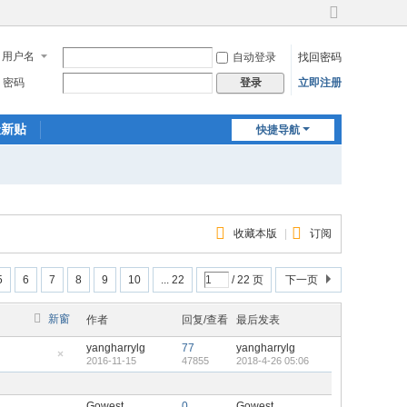
切
换
用户名
自动登录
找回密码
到
宽
密码
立即注册
登录
版
最新贴
快捷导航
收藏本版
|
订阅
5
6
7
8
9
10
... 22
/ 22 页
下一页
新窗
作者
回复/查看
最后发表
yangharrylg
77
yangharrylg
2016-11-15
47855
2018-4-26 05:06
隐
藏
置
顶
Gowest
0
Gowest