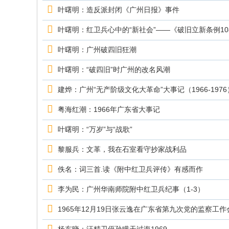
究
叶曙明：造反派封闭《广州日报》事件
网
叶曙明：红卫兵心中的“新社会”——《破旧立新条例10
叶曙明：广州破四旧狂潮
叶曙明：“破四旧”时广州的改名风潮
建烨：广州“无产阶级文化大革命”大事记（1966-1976
粤海红潮：1966年广东省大事记
叶曙明：“万岁”与“战歌”
黎服兵：文革，我在石室看守抄家战利品
佚名：词三首.读《附中红卫兵评传》有感而作
李为民：广州华南师院附中红卫兵纪事（1-3）
1965年12月19日张云逸在广东省第九次党的监察工