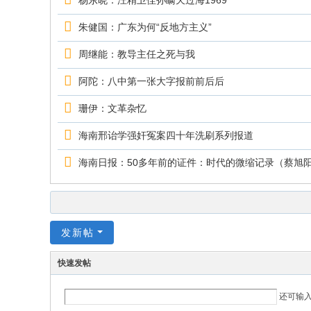
杨东晓：汪精卫侄孙瞒天过海1969
朱健国：广东为何“反地方主义”
周继能：教导主任之死与我
阿陀：八中第一张大字报前前后后
珊伊：文革杂忆
海南邢诒学强奸冤案四十年洗刷系列报道
海南日报：50多年前的证件：时代的微缩记录（蔡旭
发新帖
快速发帖
还可输