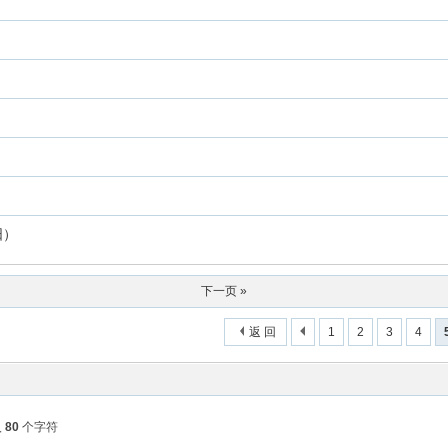
阳）
下一页 »
返 回
1
2
3
4
入
80
个字符