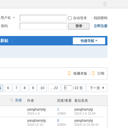
切
换
用户名
自动登录
找回密码
到
宽
密码
立即注册
登录
版
最新贴
快捷导航
收藏本版
|
订阅
5
6
7
8
9
10
... 22
/ 22 页
下一页
新窗
作者
回复/查看
最后发表
yangharrylg
1
yangharrylg
2019-1-6
10869
2019-1-6 22:04
yangharrylg
0
yangharrylg
2018-12-10
32864
2018-12-10 00:41