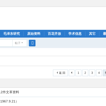
毛泽东研究
原始资料
百花齐放
学术信息
其它
帖子
搜
索
返 回
1
2
3
4
12件文革资料
7.9.21）