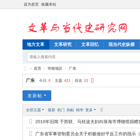
设为首页
收藏本站
地方文革
文革研究
文革回忆
现当代史纵横
»
首页
›
华南地区
›
广东
文
广东
今日:
0
|
主题:
421
|
排名:
22
革
与
发新帖
当
全部主题
最新
热门
热帖
精华
更多
代
2010年旧闻 于胜联、马桂波夫妇向珠海市博物馆捐赠
史
研
广东省军事管制委员会关于积极做好平反工作的指示（196