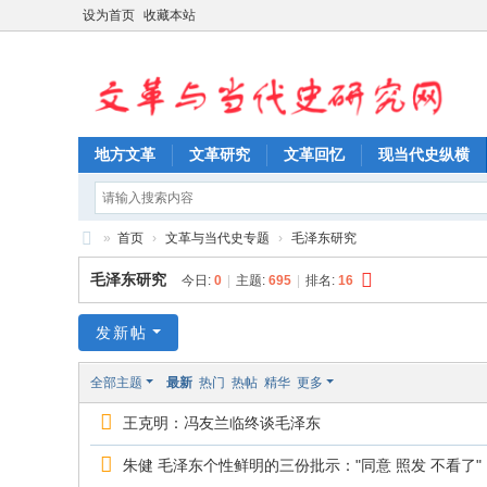
设为首页
收藏本站
地方文革
文革研究
文革回忆
现当代史纵横
»
首页
›
文革与当代史专题
›
毛泽东研究
文
毛泽东研究
今日:
0
|
主题:
695
|
排名:
16
革
与
发新帖
当
全部主题
最新
热门
热帖
精华
更多
代
王克明：冯友兰临终谈毛泽东
史
研
朱健 毛泽东个性鲜明的三份批示："同意 照发 不看了"