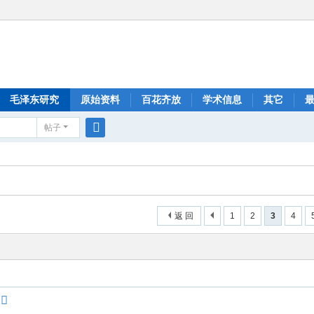
毛泽东研究
原始资料
百花齐放
学术信息
其它
帖子
搜
索
返 回
1
2
3
4