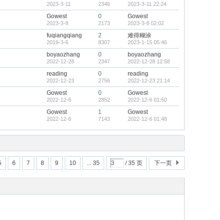
2023-3-11
2346
2023-3-11 22:24
Gowest
0
Gowest
2023-3-8
2173
2023-3-8 02:02
fuqiangqiang
2
难得糊涂
2019-3-6
8307
2023-1-15 05:46
boyaozhang
0
boyaozhang
2022-12-28
2347
2022-12-28 12:58
reading
0
reading
2022-12-23
2756
2022-12-23 21:14
Gowest
0
Gowest
2022-12-6
2852
2022-12-6 01:50
Gowest
1
Gowest
2022-12-6
7143
2022-12-6 01:48
5
6
7
8
9
10
... 35
/ 35 页
下一页