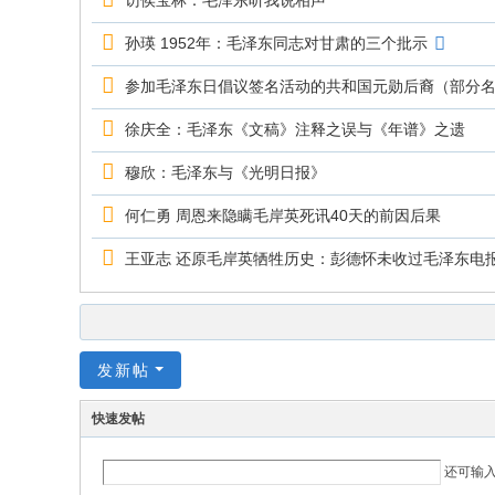
访侯宝林：毛泽东听我说相声
孙瑛 1952年：毛泽东同志对甘肃的三个批示
参加毛泽东日倡议签名活动的共和国元勋后裔（部分
徐庆全：毛泽东《文稿》注释之误与《年谱》之遗
穆欣：毛泽东与《光明日报》
何仁勇 周恩来隐瞒毛岸英死讯40天的前因后果
王亚志 还原毛岸英牺牲历史：彭德怀未收过毛泽东电
发新帖
快速发帖
还可输