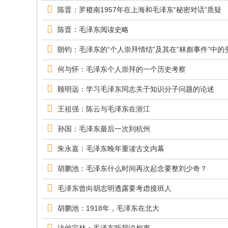
究
陈晋：罗稷南1957年在上海和毛泽东“秘密对话”质疑
网
陈晋：毛泽东阅读史略
朗钧：毛泽东的“个人崇拜情结”及其在“林彪事件”中的
何与怀：毛泽东个人崇拜的一个历史考察
顾明远：学习毛泽东同志关于知识分子问题的论述
王祖强：陈云与毛泽东在浙江
孙国：毛泽东最后一次到杭州
朱永嘉：毛泽东晚年重读古文内幕
胡鹏池：毛泽东什么时间再次起念要整刘少奇？
毛泽东曾向胡志明透露要考虑接班人
胡鹏池：1918年，毛泽东在北大