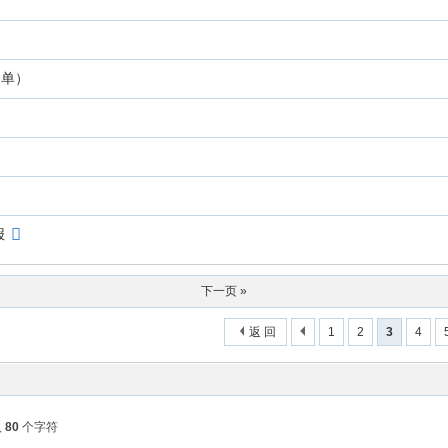
名单）
报
下一页 »
返 回
1
2
3
4
入
80
个字符