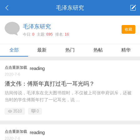
毛泽东研究
毛泽东研究
收藏
今日:
0
主题:
695
排名:
16
全部
最新
热门
热帖
精华
点击重新加载
reading
2020-7-6
潘文伟：傅斯年真打过毛一耳光吗？
坊间传说，毛泽东在北大图书馆时，不仅被上司张申府训斥，还被
当时的学生傅斯年打了一记耳光，说 ...
3510
0
点击重新加载
reading
2020-7-6