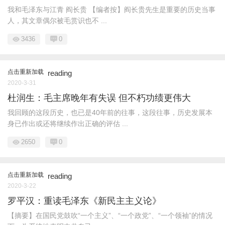
我和毛泽东与江青 阎长贵 【编者按】阎长贵先生是重要的历史当事
人，其文章偶尔被毛赏识也不 ...
3436
0
点击重新加载
reading
2020-3-31
杜润生：毛主席晚年有失误 但不朽功绩更伟大
我回顾的这段历史，也已是40年前的往事，这段往事，历史发展本
身已作出或还将继续作出正确的评估 ...
2650
0
点击重新加载
reading
2020-3-22
罗平汉：重读毛泽东《新民主主义论》
【摘要】在国民党鼓吹“一个主义”、“一个政党”、“一个领袖”的情况