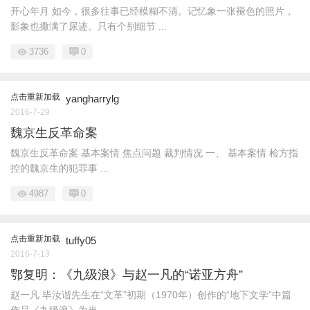
开心年月 如今，很多往事已经模糊不清。记忆象一张褪色的照片，
影象也撒满了尿迹。只有个别细节 ...
3736
0
点击重新加载
yangharrylg
2016-7-29
魏京生反革命案
魏京生反革命案 基本案情 焦点问题 裁判情况 一、 基本案情 检方指
控的魏京生的犯罪事 ...
4987
0
点击重新加载
tuffy05
2016-7-13
鄂复明：《九级浪》与赵一凡的“诺亚方舟”
赵一凡 毕汝谐先生在“文革”初期（1970年）创作的“地下文学”中篇