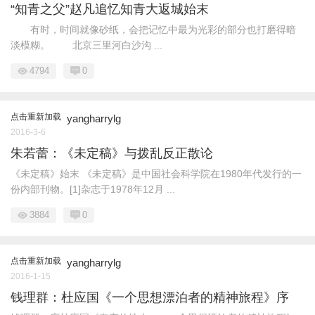
“知青之父”赵凡追忆知青大返城始末
有时，时间就像砂纸，会把记忆中最为光彩的部分也打磨得暗
淡模糊。 北京三里河白沙沟 ...
4794
0
点击重新加载
yangharrylg
2016-3-6
朱若蕾：《未定稿》与拨乱反正散论
《未定稿》始末 《未定稿》是中国社会科学院在1980年代发行的一
份内部刊物。[1]杂志于1978年12月 ...
3884
0
点击重新加载
yangharrylg
2016-1-15
钱理群：杜应国《一个思想漂泊者的精神旅程》序