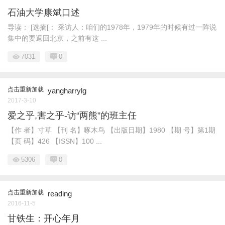
石油大学康斌口述
导读： [选摘[： 采访人：咱们的1978年，1979年的时候有过一阵说
集中的要返回北京，之前有这 ...
7031
0
点击重新加载
yangharrylg
2017-3-10
爱之乎,害之乎-访“两熊”的班主任
【作 者】寸草 【刊 名】啄木鸟 【出版日期】1980 【期 号】第1期
【页 码】426 【ISSN】100 ...
5306
0
点击重新加载
reading
2016-11-5
甘铁生：开心年月