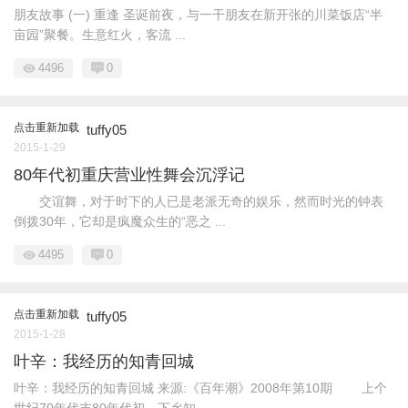
朋友故事 (一) 重逢 圣诞前夜，与一干朋友在新开张的川菜饭店“半
亩园”聚餐。生意红火，客流 ...
4496
0
点击重新加载
tuffy05
2015-1-29
80年代初重庆营业性舞会沉浮记
交谊舞，对于时下的人已是老派无奇的娱乐，然而时光的钟表
倒拨30年，它却是疯魔众生的“恶之 ...
4495
0
点击重新加载
tuffy05
2015-1-28
叶辛：我经历的知青回城
叶辛：我经历的知青回城 来源:《百年潮》2008年第10期 上个