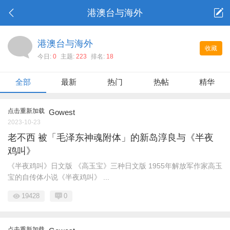
港澳台与海外
港澳台与海外
收藏
今日:
0
主题:
223
排名:
18
全部
最新
热门
热帖
精华
点击重新加载
Gowest
2023-10-23
老不西 被「毛泽东神魂附体」的新岛淳良与《半夜
鸡叫》
《半夜鸡叫》日文版 《高玉宝》三种日文版 1955年解放军作家高玉
宝的自传体小说《半夜鸡叫》 ...
19428
0
点击重新加载