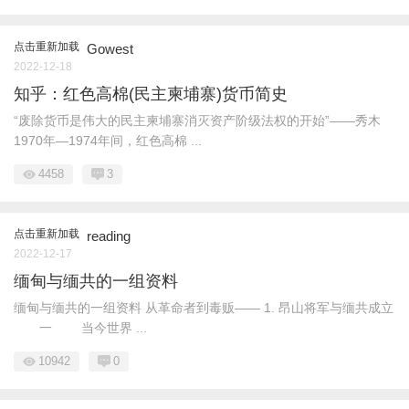
点击重新加载
Gowest
2022-12-18
知乎：红色高棉(民主柬埔寨)货币简史
“废除货币是伟大的民主柬埔寨消灭资产阶级法权的开始”——秀木
1970年—1974年间，红色高棉 ...
4458
3
点击重新加载
reading
2022-12-17
缅甸与缅共的一组资料
缅甸与缅共的一组资料 从革命者到毒贩—— 1. 昂山将军与缅共成立
一 当今世界 ...
10942
0