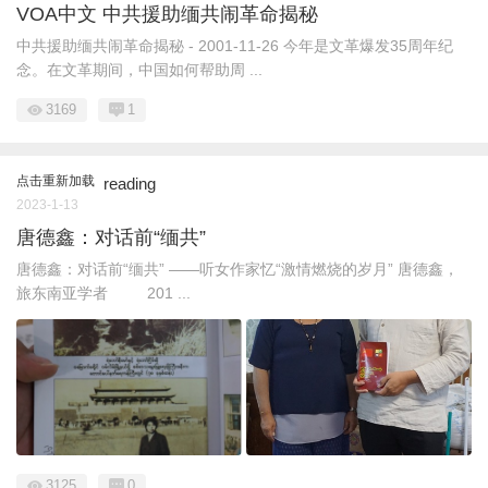
VOA中文 中共援助缅共闹革命揭秘
中共援助缅共闹革命揭秘 - 2001-11-26 今年是文革爆发35周年纪
念。在文革期间，中国如何帮助周 ...
3169
1
点击重新加载
reading
2023-1-13
唐德鑫：对话前“缅共”
唐德鑫：对话前“缅共” ——听女作家忆“激情燃烧的岁月” 唐德鑫，
旅东南亚学者 201 ...
3125
0