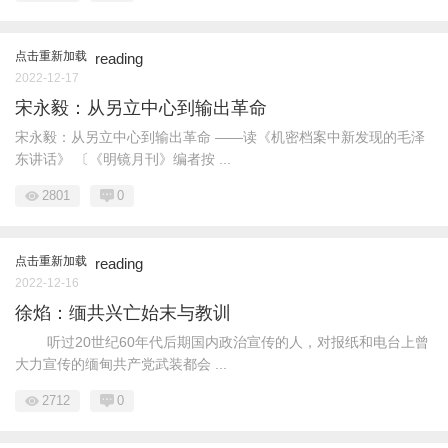
点击重新加载
reading
2022-12-17
宋永毅：从另立中心到输出革命
宋永毅：从另立中心到输出革命 ——读《机密档案中新发现的毛泽
东讲话》 〔《明镜月刊》编者按 ...
2801
0
点击重新加载
reading
2022-12-16
徐焰：缅共兴亡始末与教训
听过20世纪60年代后期国内政治宣传的人，对报纸和电台上曾
大力宣传的缅甸共产党武装都会 ...
2712
0