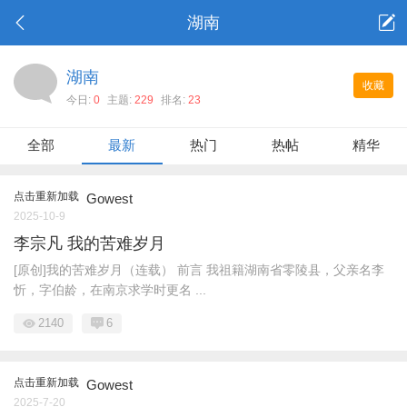
湖南
湖南
收藏
今日:
0
主题:
229
排名:
23
全部
最新
热门
热帖
精华
点击重新加载
Gowest
2025-10-9
李宗凡 我的苦难岁月
[原创]我的苦难岁月（连载） 前言 我祖籍湖南省零陵县，父亲名李
忻，字伯龄，在南京求学时更名 ...
2140
6
点击重新加载
Gowest
2025-7-20