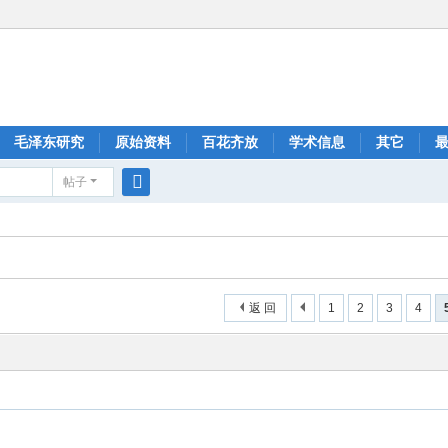
毛泽东研究
原始资料
百花齐放
学术信息
其它
帖子
搜
索
返 回
1
2
3
4