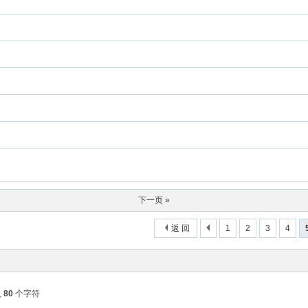
下一页 »
返 回
1
2
3
4
入
80
个字符