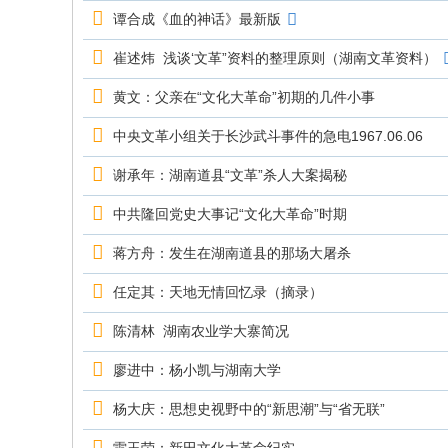
究
谭合成《血的神话》最新版
网
崔述炜 浅谈‘文革”资料的整理原则（湖南文革资料）
黄文：父亲在“文化大革命”初期的几件小事
中央文革小组关于长沙武斗事件的急电1967.06.06
谢承年：湖南道县“文革”杀人大案揭秘
中共隆回党史大事记“文化大革命”时期
蒋方舟：发生在湖南道县的那场大屠杀
任定其：天地无情回忆录（摘录）
陈清林 湖南农业学大寨简况
廖进中：杨小凯与湖南大学
杨大庆：思想史视野中的“新思潮”与“省无联”