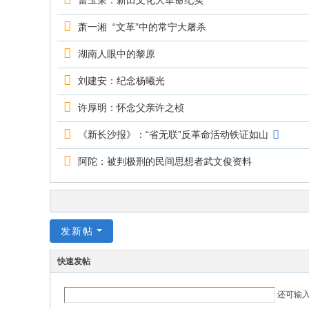
雷玉荣：新田文化大革命纪实
萧一湘 “文革”中的常宁大屠杀
湖南人眼中的黎原
刘建安：纪念杨曦光
许厚明：怀念父亲许之桢
《新长沙报》：“省无联”反革命活动铁证如山
阿陀：被判极刑的民间思想者武文俊资料
发新帖
快速发帖
还可输