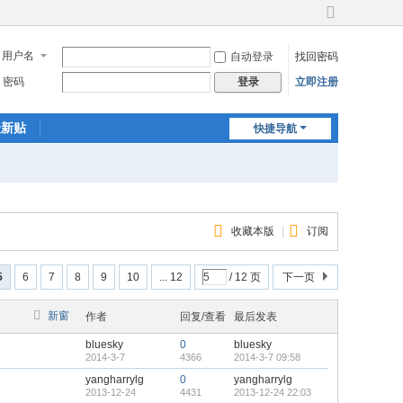
切
换
用户名
自动登录
找回密码
到
宽
密码
立即注册
登录
版
最新贴
快捷导航
收藏本版
|
订阅
5
6
7
8
9
10
... 12
/ 12 页
下一页
新窗
作者
回复/查看
最后发表
bluesky
0
bluesky
2014-3-7
4366
2014-3-7 09:58
yangharrylg
0
yangharrylg
2013-12-24
4431
2013-12-24 22:03