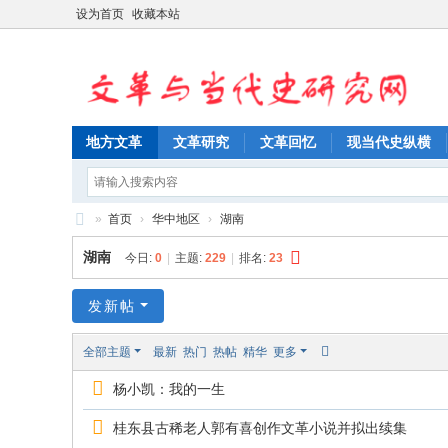
设为首页
收藏本站
地方文革
文革研究
文革回忆
现当代史纵横
»
首页
›
华中地区
›
湖南
文
湖南
今日:
0
|
主题:
229
|
排名:
23
革
与
发新帖
当
全部主题
最新
热门
热帖
精华
更多
代
杨小凯：我的一生
史
研
桂东县古稀老人郭有喜创作文革小说并拟出续集