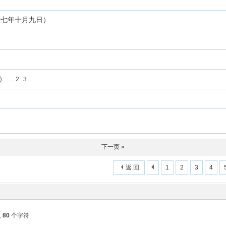
六七年十月九日）
）
...
2
3
下一页 »
返 回
1
2
3
4
入
80
个字符