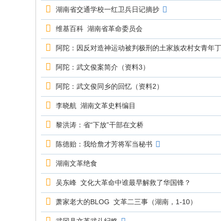
究
湖南省交通学校一红卫兵日记摘抄
网
维基百科 湖南省革命委员会
阿陀：因反对造神运动被判极刑的土家族农村女青年
阿陀：武文俊案简介（资料3）
阿陀：武文俊同乡的回忆（资料2）
李晓航 湖南文革史料编目
黎洪涛：省“下放”干部在文桥
陈德贻：我给詹才芳将军当秘书
湖南文革绝食
吴东峰 文化大革命中谁最早解救了华国锋？
萧家老大的BLOG 文革二三事（湖南，1-10）