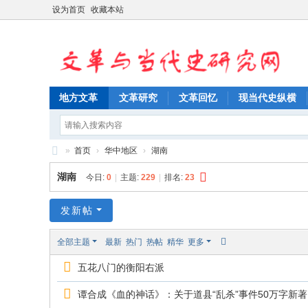
设为首页
收藏本站
地方文革
文革研究
文革回忆
现当代史纵横
»
首页
›
华中地区
›
湖南
文
湖南
今日:
0
|
主题:
229
|
排名:
23
革
与
发新帖
当
全部主题
最新
热门
热帖
精华
更多
代
五花八门的衡阳右派
史
研
谭合成《血的神话》：关于道县“乱杀”事件50万字新著