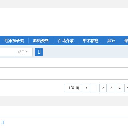
毛泽东研究
原始资料
百花齐放
学术信息
其它
帖子
搜
索
返 回
1
2
3
4