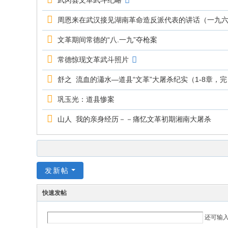
武冈县文革武斗纪略
周恩来在武汉接见湖南革命造反派代表的讲话（一九
文革期间常德的“八.一九”夺枪案
常德惊现文革武斗照片
舒之 流血的瀟水—道县“文革”大屠杀纪实（1-8章，完
巩玉光：道县惨案
山人 我的亲身经历－－痛忆文革初期湘南大屠杀
发新帖
快速发帖
还可输