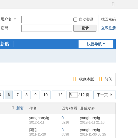
切
换
用户名
自动登录
找回密码
到
宽
密码
立即注册
登录
版
最新贴
快捷导航
收藏本版
|
订阅
5
6
7
8
9
10
... 12
/ 12 页
下一页
新窗
作者
回复/查看
最后发表
yangharrylg
0
yangharrylg
2012-1-11
5216
2012-1-11 21:16
阿陀
3
yangharrylg
2011-11-29
6398
2011-11-30 03:25