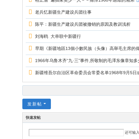
程正渝 遍插茱萸少一人－－痛悼1968年遇难的湘弟
老兵忆新疆生产建设兵团往事
陈平：新疆生产建设兵团被撤销的原因及教训浅析
刘海鸥 大串联中新疆行
早期《新疆地區13個小數民族（头像）高舉毛主席的偉
1966年乌鲁木齐“九·三”事件,所敬制的毛澤东像章知多
新疆维吾尔自治区革命委员会常委名单1968年9月5日
发新帖
快速发帖
还可输