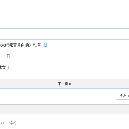
大旗幟奮勇向前》毛章.
少?
成立
下一页 »
返 
入
80
个字符