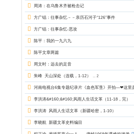
究
周涛：在乌鲁木齐被枪击记
网
方广锠：往事杂忆－－亲历石河子“126”事件
方广锠：往事杂忆·恶攻
陈平：我的一九六九
陈平文章两篇
周文时：远去的足音
朱峰 天山深处（连载，1-12）
...
2
河南电视台6集专题纪录片《血色军垦》开拍—❤这里
李洪涛&#160;&#160;风雨人生话文革（11-18，完）
李洪涛 风雨人生话文革（新疆哈密，1-10）
李晓航 新疆文革史料编目