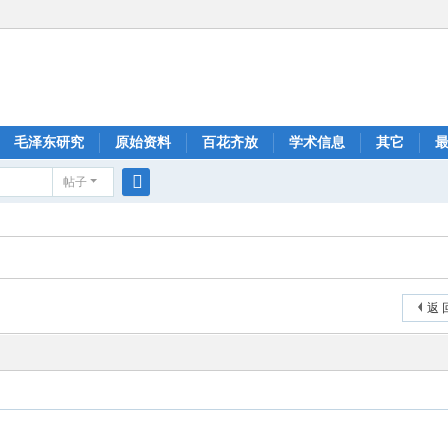
毛泽东研究
原始资料
百花齐放
学术信息
其它
帖子
搜
索
返 