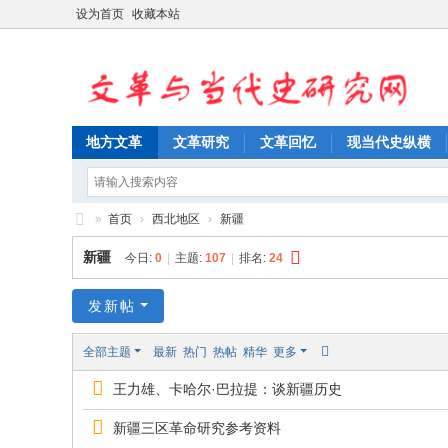
设为首页
收藏本站
地方文革
文革研究
文革回忆
现当代史纵横
»
首页
›
西北地区
›
新疆
文
新疆
今日:
0
|
主题:
107
|
排名:
24
革
与
发新帖
当
全部主题
最新
热门
热帖
精华
更多
代
王力雄、卡哈尔·巴拉提：谈新疆历史
史
研
新疆三区革命研究参考资料