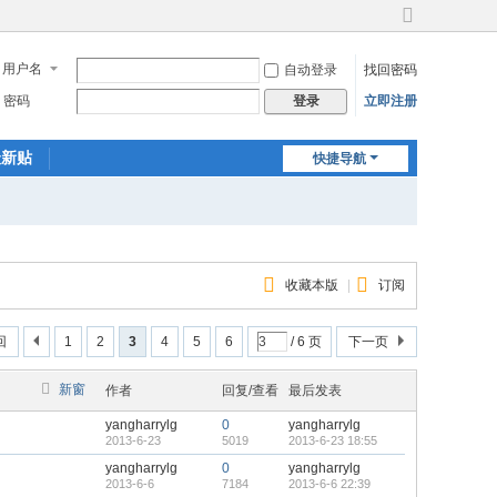
切
换
用户名
自动登录
找回密码
到
宽
密码
立即注册
登录
版
最新贴
快捷导航
收藏本版
|
订阅
回
1
2
3
4
5
6
/ 6 页
下一页
新窗
作者
回复/查看
最后发表
yangharrylg
0
yangharrylg
2013-6-23
5019
2013-6-23 18:55
yangharrylg
0
yangharrylg
2013-6-6
7184
2013-6-6 22:39