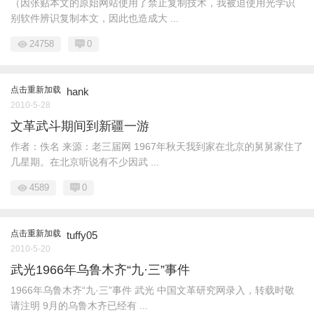
（因张贴本文的原始网站使用了禁止复制技术，我被迫使用光学识
别软件辨识复制本文，因此也造成大 ...
24758
0
点击重新加载
hank
2010-5-28
文革武斗期间到新疆一游
作者：佚名 来源：老三届网 1967年秋天我到家在北京的舅舅家住了
几星期。在北京听说有不少因武 ...
4589
0
点击重新加载
tuffy05
2010-5-20
武光1966年乌鲁木齐“九·三”事件
1966年乌鲁木齐“九·三”事件 武光 中国文革研究网录入，转载时敬
请注明 9月的乌鲁木齐已经有 ...