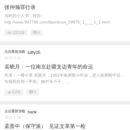
张仲瀚罪行录
当时的小人书，转自：
http://www.997788.com/bbs/show_59978_1____1_1.html
120109
6
点击重新加载
tuffy05
2010-5-29
吴晓月：一位南京赴疆支边青年的命运
作者：一棵小草 吴晓月，1962年南师附小毕业，进入南师附中后，
与我同在初一甲班。她中等个子， ...
5259
0
点击重新加载
hank
2010-5-28
孟晋中（保守派） 见证文革第一枪