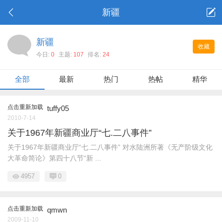
新疆
新疆
收藏
今日:
0
主题:
107
排名:
24
全部
最新
热门
热帖
精华
点击重新加载
tuffy05
2010-7-14
关于1967年新疆商业厅“七.二八事件”
关于1967年新疆商业厅“七.二八事件” 对水陆洲所著《无产阶级文化
大革命简论》第四十八节“新 ...
4957
0
点击重新加载
qmwn
2009-11-10