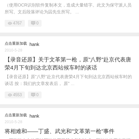
（使用OCR识别软件复制本文，造成大量错字。此文为保守派人员
所写。文后段落评论为囚先生所写。 ...
4767
0
点击重新加载
hank
2010-5-28
【录音还原】关于文革第一枪，原"八野"赴京代表唐
荣4月下旬到达北京西站候车时的谈话
【录音还原】原"八野"赴京代表唐荣4月下旬到达北京西站候车时的
谈话 按：我们的文章发表后， 原" ...
4553
0
点击重新加载
hank
2010-5-28
将相难和——丁盛、武光和"文革第一枪"事件