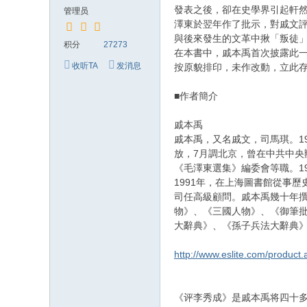
究
發表之後，卻在史學界引起軒
管理员
网
澤東於翌年作了批示，對戚文
與後來發生的文革中揪「叛徒
积分
27273
在本書中，戚本禹首次披露此
收听TA
发消息
按原貌排印，未作改動，立此
■作者簡介
戚本禹
戚本禹，又名戚文，司馬琪。1
放，7月調北京，曾在中共中
《毛澤東選集》編委會等職。19
1991年，在上海圖書館從事
司任高級顧問。戚本禹幾十年
物》、《三國人物》、《御筆
大辭典》、《孫子兵法大辭典
http://www.eslite.com/produ
《评李秀成》是戚本禹将四十