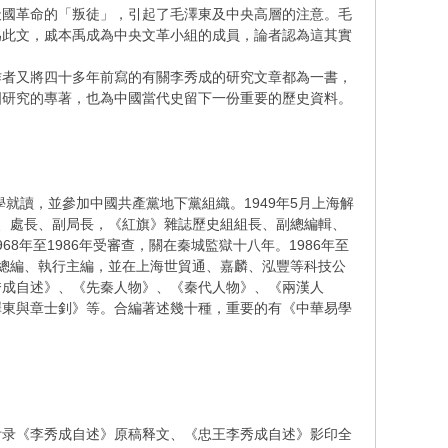
天國革命的「叛徒」，引起了毛澤東及中央高層的注意。毛
為此文，戚本禹成為中央文革小組的成員，論者認為這其實
作者又將四十多年前寫的有關李秀成的研究文章都為一書，
國研究的專著，也為中國當代史留下一份重要的歷史資料。
就讀，並參加中國共產黨地下黨組織。1949年5月上海解
、處長、副局長，《紅旗》雜誌歷史組組長、副總編輯、
68年至1986年受審查，關在秦城監獄十八年。1986年至
副總編、執行主編，並在上海世貿通、嘉麟、泓豐等科技公
秀成自述》、《先秦人物》、《秦代人物》、《兩漢人
澤東與章士釗》等。合編著述幾十種，重要的有《中華易學
附录《李秀成自述》原稿释文、《忠王李秀成自述》影印全