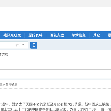
毛泽东研究
原始资料
百花齐放
学术信息
其它
帖子
搜
李秀成
索
显示全部楼层
六十週年。對於太平天國革命的褒貶至今仍有極大的爭議。新中國成立以
在上世紀五十年代的中國史學界似已成定讞。然而，1963年8月，由一