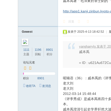
戚本禹著「毛澤東對章士釗的「橋玄情結
http://app1.kanji.zinbun.kyoto
回复
Gowest
发表于 2025-4-13 18:42:52
|
yangharrylg 发表于 201
1111
1196
8901
戚本禹
主题
回帖
积分
论坛元老
= ID : u621Au672C
呢喃语（36）：戚本禹的《评
积分
8901
老大刘
收听TA
发消息
老大刘
2012-03-14 15:48:44
《评李秀成》是戚本禹将四十
本。
戚本禹澄清引起史学界轩然大