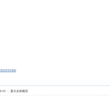
205033348/
8:43
|
显示全部楼层