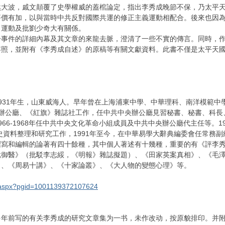
然大波，戚文顛覆了史學權威的蓋棺論定，指出李秀成晚節不保，乃太平
評價有加，以與當時中共反對國際共運的修正主義運動相配合。後來也因
」運動及批劉少奇大有關係。
一事件的詳細內幕及其文章的來龍去脈，澄清了一些不實的傳言。同時，
存照，並附有《李秀成自述》的原稿等有關文獻資料。此書不僅是太平天
931年生，山東威海人。早年曾在上海浦東中學、中華理科、南洋模範中學
央辦公廳、《紅旗》雜誌社工作，任中共中央辦公廳見習秘書、秘書、科長
66-1968年任中共中央文化革命小組成員及中共中央辦公廳代主任等。19
歷史資料整理和研究工作，1991年至今，在中華易學大辭典編委會任常務
撰寫和編輯的論著有四十餘種，其中個人著述有十幾種，重要的有《評李
批御醫》（批駁李志綏，《明報》雜誌擬題）、《田家英案真相》、《毛
》、《周易十講》、《十家論叢》、《大人物的變態心理》等。
ct.aspx?pgid=1001139372107624
多年前写的有关李秀成的研究文章集为一书，未作改动，按原貌排印。并