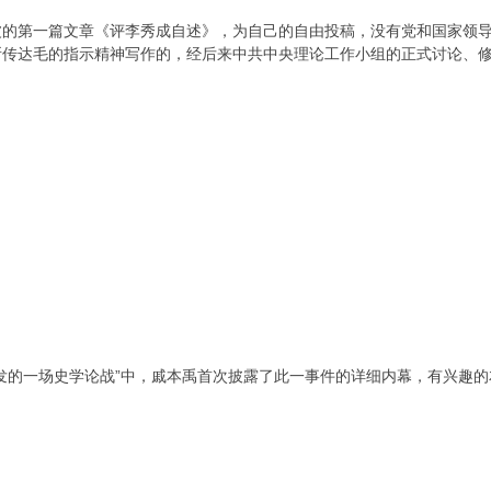
波的第一篇文章《评李秀成自述》，为自己的自由投稿，没有党和国家领
所传达毛的指示精神写作的，经后来中共中央理论工作小组的正式讨论、
发的一场史学论战”中，戚本禹首次披露了此一事件的详细内幕，有兴趣