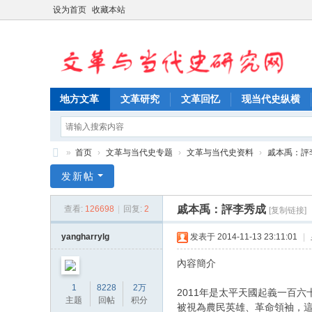
设为首页
收藏本站
地方文革
文革研究
文革回忆
现当代史纵横
»
首页
›
文革与当代史专题
›
文革与当代史资料
›
戚本禹：評
文
发新帖
革
戚本禹：評李秀成
查看:
126698
|
回复:
2
[复制链接]
与
当
yangharrylg
发表于 2014-11-13 23:11:01
|
代
內容簡介
史
1
8228
2万
2011年是太平天國起義一百
研
主题
回帖
积分
被視為農民英雄、革命領袖，這