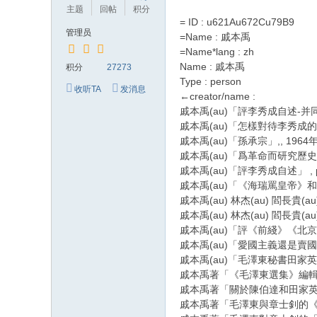
主题
回帖
积分
= ID : u621Au672Cu79B9
管理员
=Name : 戚本禹
=Name*lang : zh
Name : 戚本禹
积分
27273
Type : person
收听TA
发消息
←creator/name :
戚本禹(au)「評李秀成自述-并同羅
戚本禹(au)「怎樣對待李秀成的投降變
戚本禹(au)「孫承宗」,, 1964
戚本禹(au)「爲革命而研究歷史」 歷史
戚本禹(au)「評李秀成自述」 , pp
戚本禹(au)「《海瑞罵皇帝》和《海
戚本禹(au) 林杰(au) 閻長貴(a
戚本禹(au) 林杰(au) 閻長貴(a
戚本禹(au)「評《前綫》《北京日報
戚本禹(au)「愛國主義還是賣國
戚本禹(au)「毛澤東秘書田家英被暗
戚本禹著「《毛澤東選集》編輯過程紀事
戚本禹著「關於陳伯達和田家英:兼答
戚本禹著「毛澤東與章士釗的《柳文指要