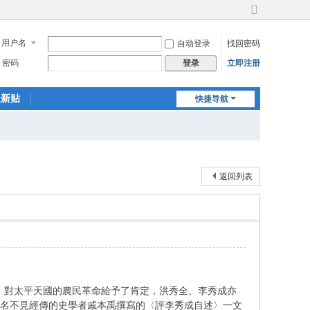
切
换
用户名
自动登录
找回密码
到
宽
密码
立即注册
登录
版
最新贴
快捷导航
返回列表
後，對太平天國的農民革命給予了肯定，洪秀全、李秀成亦
個名不見經傳的史學者戚本禹撰寫的〈評李秀成自述〉一文