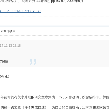
」」 明報月刋 44巻9期, pp.93-97, 2009年9月
-u ... .id:u621Au672Cu79B9
显示全部楼层
4-11-13 23:18
u79B9
李秀成》
多年前写的有关李秀成的研究文章集为一书，未作改动，按原貌排印。并
波的第一篇文章《评李秀成自述》，为自己的自由投稿，没有党和国家领