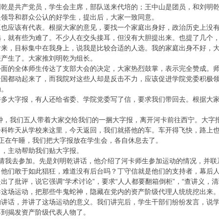
明乾是共产党员，学生会主席，部队送来代培的；王中山是团员，和刘明
是领导和群众公认的好学生，提出后，大家一致同意。
工也应该有代表。根据大家的意见，要找一个家庭出身好，政治历史上没
选，就有些为难了。不少人在交头接耳，但没有大胆提出来。也提了几个
后来，目标集中在我身上，说我是比较合适的人选。我的家庭出身不好，
表产生了。大家推刘明乾为组长。
外面的全体师生传达了支部大会的决定，大家热烈鼓掌，表示完全赞成。
全国都动起来了，而我院对这些人却是反击不力，应该促进学院党委积极
动。
许多大字报，有人还给省委、学院党委写了信，要求我们带回去。根据大
多钟，我们五人带着大家交给我们的一捆大字报，离开河卡前往西宁。大
令科昨天从学校来这里，今天返回，我们就搭他的车。车开得飞快，路上
正在午睡，我们把大字报放在学生会，各自休息去了。
了，主动帮助我们贴大字报。
，请我去参加。先是刘明乾讲话，他介绍了河卡师生参加运动的情况，并联
，他们敢于如此猖狂，难道没有后台吗？丁守信就是他们的支持者，幕后
出了批评，说它强调“学术讨论”，要求“人人都要翻箱倒柜”，“查讲义，
导这场运动，把那些牛鬼蛇神，隐藏在党内的资产阶级代理人统统挖出来
的讲话，并讲了这场运动的意义。我们讲完后，学生干部们纷纷发言，说
不到揭发资产阶级代表人物了。