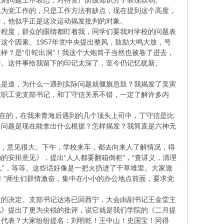
原则问题上不表态，对待资产阶级知识分子表现软弱。
恳为党工作的，只是工作方法有缺点，现在提到这个高度，
看，他似乎正是这次运动揭发批判的对象。
个程度，群众的眼睛都盯着我，同学们要我对学校的问题表
这个因素。1957年党中央提出整风，鼓励大鸣大放，号
样？是“引蛇出洞”！我这个大炮筒子当然也被卷了进去，
分。这件事给我留下的印记太深了，至今仍记忆犹新。
头是道，为什么一遇到实际问题就偃旗息鼓？我揭发了吴寅
教职工党支部书记，和丁守信关系不错，一定了解许多内
实在的，在我来青海后遇到的几个顶头上司中，丁守信是比
，问题是现在能拿出什么根据？怎样揭发？我简直是六神无
后，意见很大。下午，学校来车，都去向来人了解情况，得
安排意见》，提出“人人都要翻箱倒柜”，“查讲义，清理
压人”，等等。这些话好像是一把火扔进了干草堆里。大家激
！”师生们群情激奋，集中在小小的办公地点前面，要求党
意的决定。支部书记达洛已回西宁，大会由副书记王金堂主
见》提出了更为尖锐的批评，说它就是我们学院的《二月提
当代表？大家纷纷提名：刘明乾！王中山！史国宝！冈得