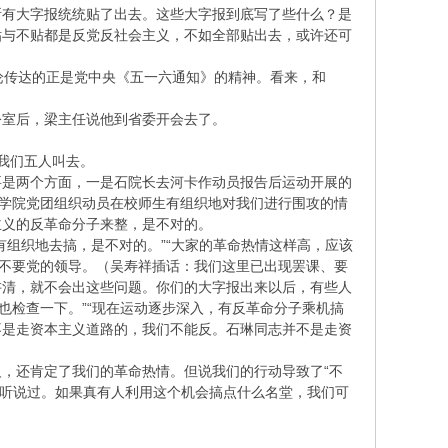
所有大字报统统贴了出去。这些大字报到底写了些什么？是
贴与不贴都是反党反社会主义，不如全部贴出去，或许还可
论传达的正是党中央《五一六通知》的精神。看来，和
公室后，梁主任说他到省委开会去了。
我们五人叫去。
要是两个方面，一是石院长去河卡作动员报告后运动开展的
后学院党团组织动员在校师生有组织地对我们进行围攻的情
主义的反革命分子来整，是不对的。
组织地去搞，是不对的。”“大家的革命热情这样高，应该
，不要党的领导。（吴寿祥插话：我们这里已出现罢课、要
讲清，就不会出这些问题。你们的大字报出来以后，有些人
也检查一下。”“现在运动逐步深入，有反革命分子乘机搞
不是走资本主义道路的，我们不能反。石琳同志并不是走资
，还肯定了我们的革命热情。但说我们的行动导致了“不
我没听说过。如果真有人利用这个机会搞点什么名堂，我们可