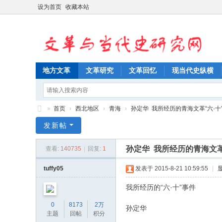
设为首页
收藏本站
地方文革
文革研究
文革回忆
现当代史纵横
»
首页
›
西北地区
›
青海
›
孙定华 我所经历的青海文革“六·十”事
文
发新帖
革
孙定华 我所经历的青海文革
查看:
140735
|
回复:
1
与
当
tuffy05
发表于 2015-8-21 10:59:55
|
代
我所经历的“六·十”事件
史
0
8173
2万
孙定华
研
主题
回帖
积分