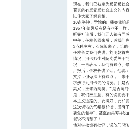
现在，我们已被定为反党反社
否真的有反党反社会主义的内
以使大家了解真相。
10点半钟，学院的广播突然响
1957年整风反右是有些不一样
听完社论后，我们五人都有同
中午，任校长回来后，叫我们
3点种左右，石院长来了，陪
任校长要我们先讲。刘明乾首
情况、河卡师生对院党委关于“
况。一再表示，我们有缺点、
汇报后，任校长讲了话。他说：
支持，但做法上有缺点，回来不
求步行到河卡去的情况。）是
高兴，王肇西阴笑。”“是否向
鬼，我们应注意。有的说党委
本主义道路的。要搞好，要和党
这次谈话的气氛很和谐，没有
要党的领导”，甚至如吴寿祥说
就说不清楚了！
他对学校也有批评，说他们“有