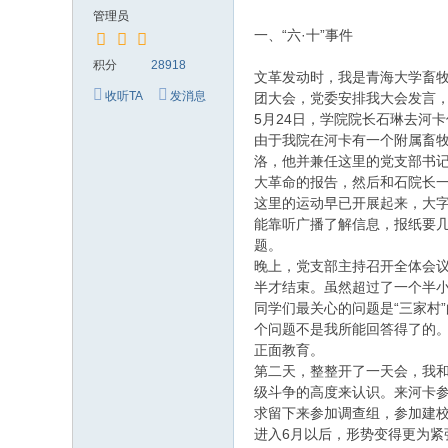
究
管理员
网
一、“六·十”事件
积分
28918
文革发动时，我是青海大学畜牧
收听TA
发消息
团大会，党委安排我大会发言，
5月24日，学院院长石琳去河
由于我院在河卡有一个附属畜牧
洛，他并兼任这里的党支部书
大革命的报告，然后和石院长
这里的运动早已开展起来，大字
能靠听广播了解信息，报纸要
题。
晚上，党支部主持召开全体会议
半才结束。虽然超过了一个半
同学们最关心的问题是“三家村
个问题不是我所能回答得了的
正面教育。
第二天，整整开了一天会，我
级斗争的高度来认识。来河卡
求留下来参加调查组，参加建
进入6月以后，形势变得更为紧