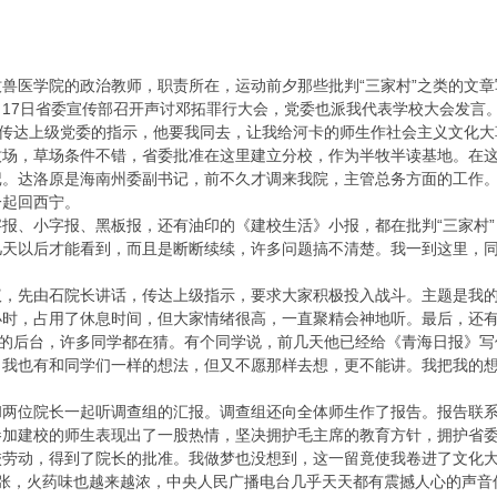
兽医学院的政治教师，职责所在，运动前夕那些批判“三家村”之类的文章写
17日省委宣传部召开声讨邓拓罪行大会，党委也派我代表学校大会发言
卡传达上级党委的指示，他要我同去，让我给河卡的师生作社会主义文化
场，草场条件不错，省委批准在这里建立分校，作为半牧半读基地。在这
记。达洛原是海南州委副书记，前不久才调来我院，主管总务方面的工作
一起回西宁。
报、小字报、黑板报，还有油印的《建校生活》小报，都在批判“三家村
几天以后才能看到，而且是断断续续，许多问题搞不清楚。我一到这里，
，先由石院长讲话，传达上级指示，要求大家积极投入战斗。主题是我的
小时，占用了休息时间，但大家情绪很高，一直聚精会神地听。最后，还
”的后台，许多同学都在猜。有个同学说，前几天他已经给《青海日报》
。我也有和同学们一样的想法，但又不愿那样去想，更不能讲。我把我的
和两位院长一起听调查组的汇报。调查组还向全体师生作了报告。报告联
参加建校的师生表现出了一股热情，坚决拥护毛主席的教育方针，拥护省
校劳动，得到了院长的批准。我做梦也没想到，这一留竟使我卷进了文化
张，火药味也越来越浓，中央人民广播电台几乎天天都有震撼人心的声音