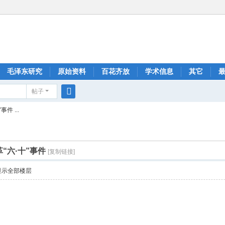
毛泽东研究
原始资料
百花齐放
学术信息
其它
帖子
搜
件 ...
索
“六·十”事件
[复制链接]
显示全部楼层