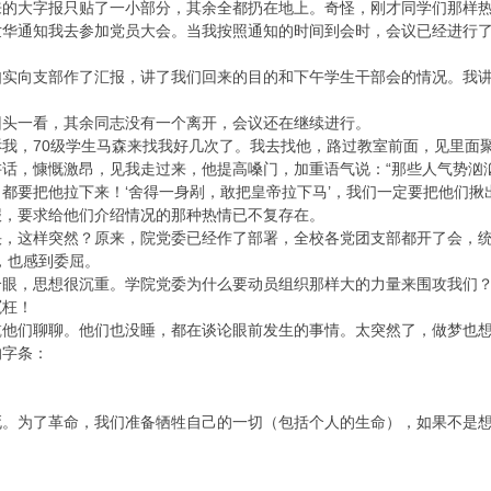
来的大字报只贴了一小部分，其余全都扔在地上。奇怪，刚才同学们那样
世华通知我去参加党员大会。当我按照通知的时间到会时，会议已经进行
如实向支部作了汇报，讲了我们回来的目的和下午学生干部会的情况。我
回头一看，其余同志没有一个离开，会议还在继续进行。
我，70级学生马森来找我好几次了。我去找他，路过教室前面，见里面
讲话，慷慨激昂，见我走过来，他提高嗓门，加重语气说：“那些人气势汹
都要把他拉下来！‘舍得一身剐，敢把皇帝拉下马’，我们一定要把他们揪
报，要求给他们介绍情况的那种热情已不复存在。
快，这样突然？原来，院党委已经作了部署，全校各党团支部都开了会，统
，也感到委屈。
眼，思想很沉重。学院党委为什么要动员组织那样大的力量来围攻我们？难
冤枉！
乾他们聊聊。他们也没睡，都在谈论眼前发生的事情。太突然了，做梦也
的字条：
死。为了革命，我们准备牺牲自己的一切（包括个人的生命），如果不是