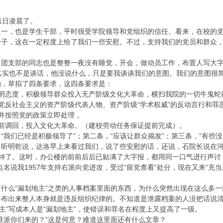
1日凌晨了。
之一，也是学生干部，平时很受学院领导和党组织的信任。看来，在校的
分子，这在一定程度上给了我们一些安慰。不过，支持我们的党员和群众
、团支部的同志也是整整一夜没有睡觉，开会，做动员工作，布置人写大
其实也不是谈话，他没说什么，只是要我谈谈我们的意图。我们的意图很
纳，草拟了四条要求，这四条要求是：
表明态度，积极领导群众投入无产阶级文化大革命，横扫我院的一切牛鬼蛇
党反社会主义的资产阶级代表人物、资产阶级“学术权威”的反动言行和罪
并按照党的政策立即处理，
前调回，投入文化大革命。（建校劳动任务保证提前完成）。
“我们已经是积极领导了”；第二条，“应该让群众揭发”；第三条，“有些没
听明乾说，达洛早上来看过我们，说了些安慰的话，还说，石院长说在河
钟了。这时，办公楼的前前后后已贴满了大字报，都用同一口气进行声讨，
名说我1957年支持右派向党进攻，受过“留党查看”处分，现在又来“充
什么“漏划地主”之类的人事档案里面的东西，为什么突然出现在这么多一
布出来整人本身就是违反组织纪律的。不知道是泄露档案的人没把话说清楚
地主”写成本人是“漏划地主”，使错误和罪名在程度上又提高了一级。
谁派你们来的？”这是何意？难道这里面还有什么文章？