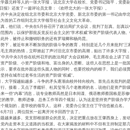
大学聂元梓等人的一张大字报，说北京大学在校长、党委书记陆平，党委
民日报》还发了一篇评论员文章：《欢呼北大的一张大字报》。
中共中央决定改组北京市委和北京大学党委。新北京市委的第一书记由华
先为首的工作组到北京大学领导社会主义文化大革命。
彭真，他们说，中央在5月份召开了政治局扩大会议，批判了彭真。彭真以
范围内，以保护那批反党反社会主义的“学术权威”和资产阶级代表人物
。此外，被停止和撤销职务的还有罗瑞卿和杨尚昆。
势下，被近年来不断加强的阶级斗争的教育，特别是近几个月来批判“三
卫毛主席的热情，立即掀起了声讨旧北京市委的高潮，贴出了许多大字报
了中共中央3月份在杭州召开的政治局扩大会议精神。毛主席在会上讲了
被资产阶级、小资产阶级和地、富出身的人垄断。这些人在思想上是一批
指示，要求在批外面这些头面人物的同时，也要挖校内的根子。我们必须
坚持在城市过老爷生活的资产阶级“权威”。
潮，大字报越贴越多，斗争的矛头逐渐由校外转向校内。首先点名批判的
行。接着，又点了李鑑轩、杜其玺等几个老教师的名，说他们是资产阶级
来一些“内幕”消息，说专业教师高然是日本间谍、俄语教师蔡国栋是苏
制定的教学、教师进修、总务工作等四个规划，认为这是坚持资产阶级办
这个规划的，是学校的领导人。这样，党委办公室主任丁守信也被点名。
6月7日，两位院长一起离开河卡回西宁去了。
问题越来越多。党支部根据群众的意见，决定把重点放在王肇西身上，发
是党内走资本主义道路的当权派。在大家揭发的材料中不但有主持制定那