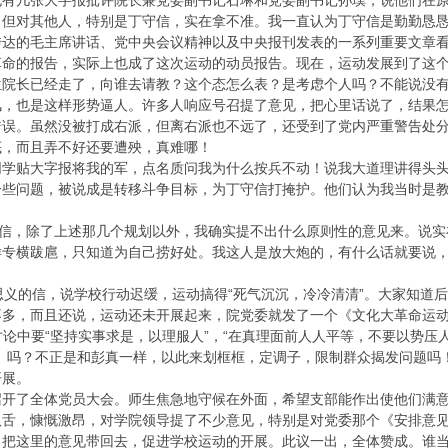
也有几张大字报批评院长兼党委副书记石琳和党委副书记孙璞，说他们在
，但对其他人，特别是丁守信，实在拿不准。我一直认为丁守信是勤勤恳
传达的毛主席讲话、党中央会议精神以及中央报刊发表的一系列重要文章
革命的报告，实际上也成了这次运动的动员报告。现在，运动发展到了这
院长已经走了，向谁去请教？这个态怎么表？是考虑个人吗？不能说没有
，也是这样形势逼人。许多人响应号召提了意见，把心里话说了，结果怎
错误。虽然没被打成右派，但离右派也不远了，还受到了党内严重警告处
底，而且弄不好还要遭殃，真难哪！
同学贴大字报将我的军，点名质问我为什么按兵不动！说我大道理讲得头
一些问题，被说成是转移斗争目标，为丁守信打掩护。他们认为我当时是
守信，除了上述那几个规划以外，我确实提不出什么原则性的意见来。说
样专横跋扈，只知道为自己捞好处。我这人是放大炮的，有什么话就要说
思义的信，说学校行动迟缓，运动搞得“死气沉沉，冷冷清清”。大家知道
多，而且还说，运动还未开展起来，院党委就发了一个《文化大革命运动的
，讨论中要“坚持实事求是，以理服人”，“在真理面前人人平等，不要以势
》吗？不正是和彭真一样，以此来划框框，定调子，限制群众揭发问题吗
开展。
召开了全体党员大会。师生焦急地守候在外面，希望支部能作出使他们满
八舌，慷慨激昂，对学院领导提了不少意见，特别是对党委那个《安排意
，把这里的意见带回去，促进学校运动的开展。此议一出，全体赞成。谁