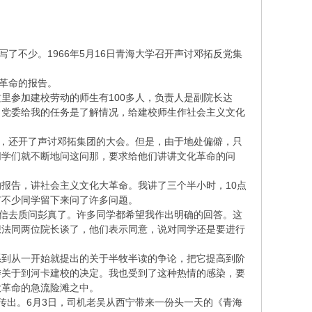
了不少。1966年5月16日青海大学召开声讨邓拓反党集
。
大革命的报告。
里参加建校劳动的师生有100多人，负责人是副院长达
。党委给我的任务是了解情况，给建校师生作社会主义文化
”，还开了声讨邓拓集团的大会。但是，由于地处偏僻，只
同学们就不断地问这问那，要求给他们讲讲文化革命的问
报告，讲社会主义文化大革命。我讲了三个半小时，10点
有不少同学留下来问了许多问题。
写信去质问彭真了。许多同学都希望我作出明确的回答。这
想法同两位院长谈了，他们表示同意，说对同学还是要进行
系到从一开始就提出的关于半牧半读的争论，把它提高到阶
委关于到河卡建校的决定。我也受到了这种热情的感染，要
大革命的急流险滩之中。
传出。6月3日，司机老吴从西宁带来一份头一天的《青海