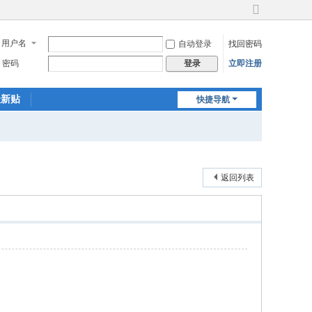
切
换
用户名
自动登录
找回密码
到
宽
密码
立即注册
登录
版
最新贴
快捷导航
返回列表