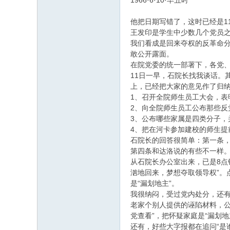
1966·6·10·早五时
他把日期写错了，这时已经是1
王发印是学生中少数几个党员
我们看成是回来夺权的反革命
敢公开露面。
在院党委的统一部署下，各党
11日一早，石院长找我谈话。
上，已经把大家的意见作了归
1、召开全院师生员工大会，
2、向全院师生员工公布那些反
3、公布哪些家属是四类分子，
4、把在河卡参加建校的师生提
石院长的回答很简单：第一条，
第四条和达洛说的有些不一样。
从石院长办公室出来，已是8点
汹地回来，梦想夺取领导权”。点
是“漏划地主”。
我很纳闷，受过党内处分，还有
老家个别人提供的诬陷材料，公
党查看”，把怀疑家庭是“漏划
还有，好些大字报都在追问“是