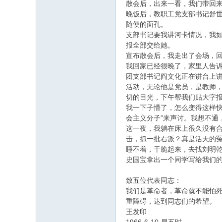
散会后，出来一看，我们带回
晚饭后，教职工党支部书记舒
随便的面孔。
支部书记要我讲河卡情况，我
报全部交给她。
宣布散会后，我走出了会场，
我回家已经很晚了，家里人告诉
团支部书记阎文化正在讲台上
活动，无论他是党员，是教师，
切的目光，下午帮我们贴大字
我一下子懵了，怎么变得这样
会主义分子”来声讨。我想不通
这一夜，我躺在床上很久没有合
击，抓一批右派？真是活天的
睡不着，干脆起来，去找刘明
史国宝拿出一个同学写给我们
致五位代表同志：
我们是革命者，革命就不能怕
重障碍，达到同志们的希望。
王发印