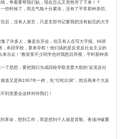
热情，争着要帮我们贴，现在怎么又突然停了下来！？
了一些时候了，而且气氛十分紧张，没有了平常那种亲切、
讲完后，没有人发言，只是支部书记要我把没有贴完的大字
聚集了许多人，像是在开会，但又有人在写大字报。66班
汹，杀回学校，要来夺权！他们搞的是反党反社会主义的
出来示众！”教室里不少同学也对我怒目而视，平时那种亲
一了思想，要把我们当成回校夺取党委大权的“反党反社
道又是和1957年一样，先“引蛇出洞”，然后再来个大反
想不到党委会这样对待我们！
想到革命，想到工作，而是想到个人就是背叛。务须冲破重