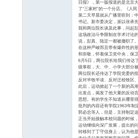
日报》，第一版报道的是北京
了“三家村”的一个分店。《人
第二天早晨就从广播里听到：
书记。新市委决定，派以张承
我和两位院长谈及此事，问起
这场政治斗争限制在学术讨论的
说，彭真、陆定一都被撤职了
在这种严峻而且带有爆炸性的形
和崇敬，怀着保卫党中央，保
6月5日，两位院长给我们传达
级掌权，大、中、小学大部分
两位院长还传达了学院党委的
反对半牧半读、反对迁校牧区、
此后，运动掀起了一个新的高
出发点，揭发了他大量的反动言
思想。有的学生不知道从哪里得
批判的内容还有学院1963年
郭必忠等人，但是，主持制定
正当开始接触本校问题的时候，
运动继续向深广发展，提出的
转移到了丁守信身上，认为他