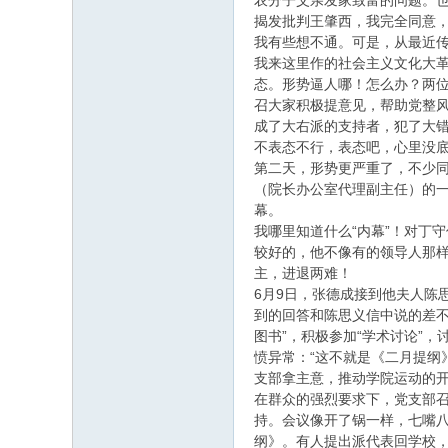
农分子父亲发家致富的问题。
揭发批判王肇西，我完全同意
我有些想不通。可是，从最近
我来这里作的社会主义文化大
态。形势逼人哪！怎么办？两位
召大家积极提意见，帮助党整风
成了大右派的支持者，犯了大
不表态不行，表态吧，心里没
第二天，形势更严重了，不少
（院长办公室代理副主任）的
幕。
我哪里知道什么“内幕”！对丁
较好的，他不像有的领导人那
主，进退两难！
6月9日，张德成接到他夫人陈
到的回答和陈思义信中说的差不
图书”，积极参加“学术讨论”
愤异常：“这不就是《二月提纲
支部拿主意，推动学院运动的
在群众的强烈要求下，党支部
持。会议像开了锅一样，七嘴
纲》。有人提出派代表回学校