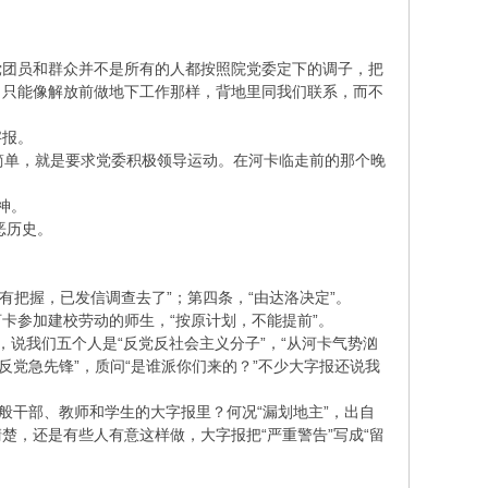
党团员和群众并不是所有的人都按照院党委定下的调子，把
，只能像解放前做地下工作那样，背地里同我们联系，而不
字报。
简单，就是要求党委积极领导运动。在河卡临走前的那个晚
神。
恶历史。
有把握，已发信调查去了”；第四条，“由达洛决定”。
卡参加建校劳动的师生，“按原计划，不能提前”。
说我们五个人是“反党反社会主义分子”，“从河卡气势汹
当反党急先锋”，质问“是谁派你们来的？”不少大字报还说我
般干部、教师和学生的大字报里？何况“漏划地主”，出自
，还是有些人有意这样做，大字报把“严重警告”写成“留