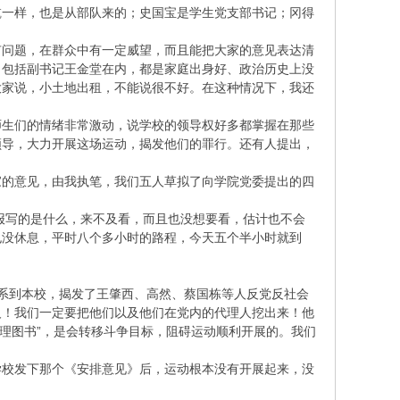
乾一样，也是从部队来的；史国宝是学生党支部书记；冈得
有问题，在群众中有一定威望，而且能把大家的意见表达清
，包括副书记王金堂在内，都是家庭出身好、政治历史上没
大家说，小土地出租，不能说很不好。在这种情况下，我还
师生们的情绪非常激动，说学校的领导权好多都掌握在那些
领导，大力开展这场运动，揭发他们的罪行。还有人提出，
家的意见，由我执笔，我们五人草拟了向学院党委提出的四
字报写的是什么，来不及看，而且也没想要看，估计也不会
也没休息，平时八个多小时的路程，今天五个半小时就到
系到本校，揭发了王肇西、高然、蔡国栋等人反党反社会
人！我们一定要把他们以及他们在党内的代理人挖出来！他
清理图书”，是会转移斗争目标，阻碍运动顺利开展的。我们
。
学校发下那个《安排意见》后，运动根本没有开展起来，没