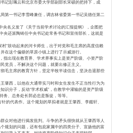
副书记彭珮云和北京市委大学部副部长宋硕的把持下，成
北局第一书记李雪峰兼任，调吉林省委第一书记吴德任第二
中央名义发了《关于当前学术讨论的汇报提纲》，企图把
。中央还派陶铸任中央书记处常务书记和宣传部长，这就是
家村”鼓动起来的河卡师生，出于对党和毛主席的高度信赖
，并在这个偏僻的草原小镇上进行了示威游行。
话，指出现在教育界、学术界事实上是资产阶级、小资产阶
国民党员，不解决这个问题，就要出修正主义。
贯彻毛主席的教育方针，坚定半牧半读信念，坚决击退那些
是王肇西，以他在大通带实习时和女生发生不正当性行为为
知识分子，反动“学术权威”，在教学中灌输的是资产阶级
修特务、总务处长郭必忠是叛徒，等等。
学方针的代表作。这个规划的草拟者就是王肇西、李鑑轩、
动群众对他进行揭发批判。斗争的矛头很快就从王肇西等人
几个规划的问题，还有包庇家属中的四类分子、宣扬他的富