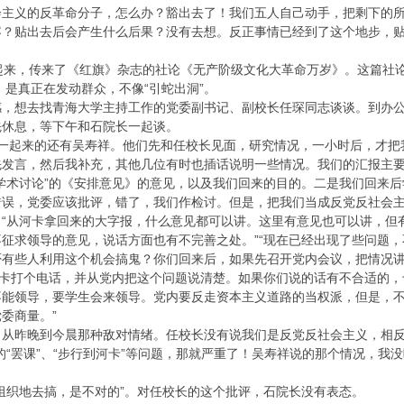
会主义的反革命分子，怎么办？豁出去了！我们五人自己动手，把剩下的
容？贴出去后会产生什么后果？没有去想。反正事情已经到了这个地步，
起来，传来了《红旗》杂志的社论《无产阶级文化大革命万岁》。这篇社
，是真正在发动群众，不像“引蛇出洞”。
感，想去找青海大学主持工作的党委副书记、副校长任琛同志谈谈。到办
先休息，等下午和石院长一起谈。
他一起来的还有吴寿祥。他们先和任校长见面，研究情况，一小时后，才把
先发言，然后我补充，其他几位有时也插话说明一些情况。我们的汇报主
学术讨论”的《安排意见》的意见，以及我们回来的目的。二是我们回来
错误，党委应该批评，错了，我们作检讨。但是，把我们当成反党反社会
“从河卡拿回来的大字报，什么意见都可以讲。这里有意见也可以讲，但有
征求领导的意见，说话方面也有不完善之处。”“现在已经出现了些问题
否有些人利用这个机会搞鬼？你们回来后，如果先召开党内会议，把情况
河卡打个电话，并从党内把这个问题说清楚。如果你们说的话有不合适的，
不能领导，要学生会来领导。党内要反走资本主义道路的当权派，但是，
委商量。”
了从昨晚到今晨那种敌对情绪。任校长没有说我们是反党反社会主义，相反
的“罢课”、“步行到河卡”等问题，那就严重了！吴寿祥说的那个情况，
组织地去搞，是不对的”。对任校长的这个批评，石院长没有表态。