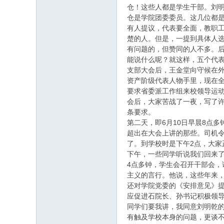
仓！这些人都是学生干部。刘
仓是学院团委委员。这几位都
有人提议，代表要全面，教职
楚的人。但是，一提到具体人
有问题的，但赞同的人不多。
能说什么呢？就这样，五个代
支部大会后，王金堂向守候在
资产阶级代表人物手里，现在
要求省委派工作组来校领导运
会后，大家苦战了一夜，写了
条要求。
第二天，即6月10日早晨8点
超出在大会上讲的那些。司机
了。到学校时是下午2点，大家
下午，一些同学听说我们回来
4点多钟，学生会召开干部会
主义的言行。他说，这些年来
还对学院党委的《安排意见》提
应促进石院长、孙书记积极领
同学们要我讲，我同意刘明乾
有触及学校本身的问题，更谈