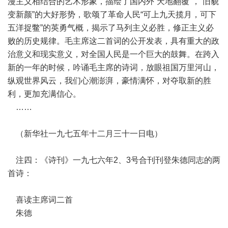
漫主义相结合的艺术形象，描绘了国内外“天地翻覆”，“旧貌
变新颜”的大好形势，歌颂了革命人民“可上九天揽月，可下
五洋捉鳖”的英勇气概，揭示了马列主义必胜，修正主义必
败的历史规律。毛主席这二首词的公开发表，具有重大的政
治意义和现实意义，对全国人民是一个巨大的鼓舞。在跨入
新的一年的时候，吟诵毛主席的诗词，放眼祖国万里河山，
纵观世界风云，我们心潮澎湃，豪情满怀，对夺取新的胜
利，更加充满信心。
……
（新华社一九七五年十二月三十一日电）
注四：《诗刊》一九七六年2、3号合刊刊登朱德同志的两
首诗：
喜读主席词二首
朱德