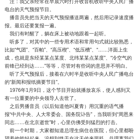
注：我父亲经常在早晨六时打开收音机收听中央人民广播
电台的天气预报节目。
播音员先把当天的天气预报播送两遍，然后用记录速度播
报。最后还要复报一遍。
我们有时醒了，躺在床上被动地跟着一起听。
听多了，对其中的一些专用术语和常用句式就比较熟悉，
比如“气团”、“百帕”、“高压楔”、“低压槽”、“……洋面上生
成，也就是东经某某点某度、北纬某某点某度”、“冷空气的
前锋已经到达……”等等，尽管对有些词的意思并不明白。
听了天气预报后，接着在六时半是收听中央人民广播电台
的“新闻和报纸摘要节目”。
1976年1月9日，这个节目开始就播放哀乐，使人感到又
有一位重要的中央领导人去世了。
之后男播音员（以后知道他叫夏青）用沉重的语气播
报“中共中央、人大常委会、国务院讣告”，当我听到“周恩来
同志……在北京逝世”时，心里仿佛受到猛烈的打击。
前一个时期，大家都知道总理生病住在医院，但心里都盼
望着他能好起来。没想到终于在这天传来噩耗，总理离我们