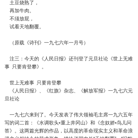
土豆烧熟了，
再加牛肉。
不须放屁，
试看天地翻覆。
（原载《诗刊》一九七六年一月号）
注三：今天的《人民日报》还刊登了元旦社论《世上无难
事 只要肯登攀》。
世上无难事 只要肯登攀
《人民日报》、《红旗》杂志、《解放军报》一九七六元
旦社论
一九七六来到了。今天发表了伟大领袖毛主席一九六五年
写的词二首：《水调歌头•重上井冈山》和《念奴娇•鸟儿问
答》。这两篇光辉的作品，以高度的革命现实主义和革命浪