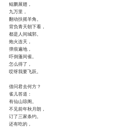
鲲鹏展翅，
九万里，
翻动扶摇羊角。
背负青天朝下看，
都是人间城郭。
炮火连天，
弹痕遍地，
吓倒蓬间雀。
怎么得了，
哎呀我要飞跃。
借问君去何方？
雀儿答道：
有仙山琼阁。
不见前年秋月朗，
订了三家条约。
还有吃的，