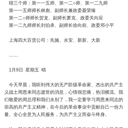
辖三个师：第一一五师、第一二○师、第一二九师
第一一五师师长林彪、副师长兼政委聂荣臻
第一二○师师长贺龙、副师长萧克、政委关向应
第一二九师师长刘伯承、副师长徐向前、政委邓小平
上海四大百货公司：先施、永安、新新、大新
……
1月9日 星期五 晴
今天早晨，我听到伟大的无产阶级革命家、杰出的共产主
义战士周恩来同志逝世的消息，心情很悲痛，热泪横流。我
们敬爱的周总理和我们永别了，我一定要学习周恩来同志的
崇高的共产主义精神，在今后的革命事业中贡献自己一份力
量。全心全意为人民服务，为共产主义而奋斗终身。