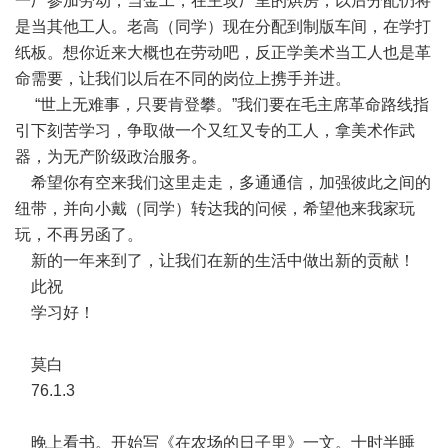
一厂参加劳动，当金工，在主攻厂里的烘房，以后分配仍将
是当其他工人。老高（同学）现在分配到制版车间，在学打
纸板。想你近来大概也在劳动吧，反正学美术当工人也是革
命需要，让我们以后在不同的岗位上携手并进。
“世上无难事，只要肯登攀。”我们要在毛主席革命路线指
引下刻苦学习，争取做一个又红又专的工人，拿美术作武
器，为无产阶级政治服务。
希望你有空来我们这里走走，多通通信，加强彼此之间的
纽带，并向小戴（同学）转达我的问候，希望他来我家玩
玩，不再另函了。
新的一年来到了，让我们在新的生活中做出新的贡献！
此祝
学习好！
莫白
76.1.3
晚上看书。开始写《在农场的日子里》一文。十时半睡