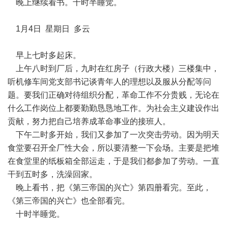
晚上继续看书。十时半睡觉。
1月4日 星期日 多云
早上七时多起床。
上午八时到厂后，九时在红房子（行政大楼）三楼集中，
听机修车间党支部书记谈青年人的理想以及服从分配等问
题。要我们正确对待组织分配，革命工作不分贵贱，无论在
什么工作岗位上都要勤勤恳恳地工作。为社会主义建设作出
贡献，努力把自己培养成革命事业的接班人。
下午二时多开始，我们又参加了一次突击劳动。因为明天
食堂要召开全厂性大会，所以要清整一下会场。主要是把堆
在食堂里的纸板箱全部运走，于是我们都参加了劳动。一直
干到五时多，洗澡回家。
晚上看书，把《第三帝国的兴亡》第四册看完。至此，
《第三帝国的兴亡》也全部看完。
十时半睡觉。