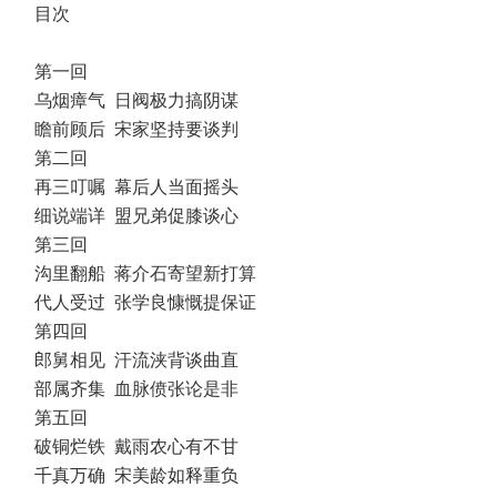
目次
第一回
乌烟瘴气 日阀极力搞阴谋
瞻前顾后 宋家坚持要谈判
第二回
再三叮嘱 幕后人当面摇头
细说端详 盟兄弟促膝谈心
第三回
沟里翻船 蒋介石寄望新打算
代人受过 张学良慷慨提保证
第四回
郎舅相见 汗流浃背谈曲直
部属齐集 血脉偾张论是非
第五回
破铜烂铁 戴雨农心有不甘
千真万确 宋美龄如释重负