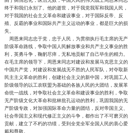
由于病情恶化，医治无效，中国人民的伟大战士周恩来同志
终于和我们永别了。他的逝世，对于我党我军和我国人民，
对于我国的社会主义革命和建设事业，对于国际反帝、反
殖、反霸的事业和国际共产主义运动的事业，都是巨大的损
失。
周恩来同志忠于党，忠于人民，为贯彻执行毛主席的无产
阶级革命路线，争取中国人民解放事业和共产主义事业的胜
利，英勇斗争，鞠躬尽瘁，无私地贡献了自己毕生的精力。
在毛主席的领导下，周恩来同志对建设和发展马克思主义的
中国共产党，对建设和发展战无不胜的人民军队，对夺取新
民主主义革命的胜利，创建社会主义的新中国，对巩固工人
阶级领导的以工农联盟为基础的各族人民的大团结，发展革
命统一战线，对争取社会主义革命和建设事业的胜利，争取
无产阶级文化大革命和批林批孔运动的胜利，巩固我国的无
产阶级专政，对加强国际革命力量的团结，反对帝国主义、
社会帝国主义和现代修正主义的斗争，都作出了不可磨灭的
贡献，建立了不朽的功绩，受到全党全军全国人民的衷心爱
戴和尊敬。