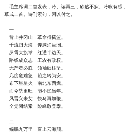
毛主席词二首发表，聆、读再三，欣然不寐。吟咏有感，
草成二首。诗刊索句，因以付之。
一
昔上井冈山，革命得摇篮。
千流归大海，奔腾涌巨澜。
罗霄大旗举，红透半边天。
路线成众志，工农有政权。
无产者必胜，领袖砥柱坚。
几度危难急，赖之转为安。
布下星星火，南北东西燃。
而今势更旺，能不忆当年。
风雷兴未艾，快马再加鞭。
全党团结紧，险峰敢登攀。
二
鲲鹏九万里，直上云海颠。