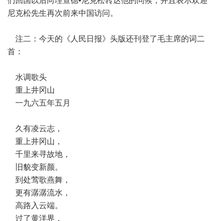
们回国以后向理查德•尼克松转达他的问候，并且表示欢迎
尼克松先生再次前来中国访问。
注二：今天的《人民日报》头版还刊登了毛主席的词二
首：
水调歌头
重上井冈山
一九六五年五月
久有凌云志，
重上井冈山，
千里来寻故地，
旧貌变新颜。
到处莺歌燕舞，
更有潺潺流水，
高路入云端。
过了黄洋界，