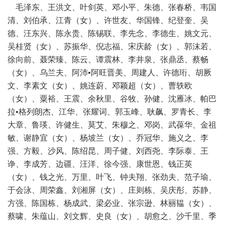
毛泽东、王洪文、叶剑英、邓小平、朱德、张春桥、韦国
清、刘伯承、江青（女）、许世友、华国锋、纪登奎、吴
德、汪东兴、陈永贵、陈锡联、李先念、李德生、姚文元、
吴桂贤（女）、苏振华、倪志福、宋庆龄（女）、郭沫若、
徐向前、聂荣臻、陈云、谭震林、李井泉、张鼎丞、蔡畅
（女）、乌兰夫、阿沛•阿旺晋美、周建人、许德珩、胡厥
文、李素文（女）、姚连蔚、邓颖超（女）、曹轶欧
（女）、粟裕、王震、余秋里、谷牧、孙健、沈雁冰、帕巴
拉•格列朗杰、江华、张耀词、郭玉峰、耿飙、罗青长、李
大章、鲁瑛、许健生、莫艾、朱穆之、邓岗、武葆华、金祖
敏、谢静宜（女）、杨坡兰（女）、乔冠华、施义之、李
强、方毅、沙风、陈绍昆、周子健、刘西尧、李际泰、王
诤、李成芳、边疆、汪洋、徐今强、康世恩、钱正英
（女）、钱之光、万里、叶飞、钟夫翔、张劲夫、范子瑜、
于会泳、周荣鑫、刘湘屏（女）、庄则栋、吴庆彤、苏静、
方强、陈国栋、杨成武、梁必业、张宗逊、林丽韫（女）、
蔡啸、朱蕴山、刘文辉、史良（女）、胡愈之、沙千里、季