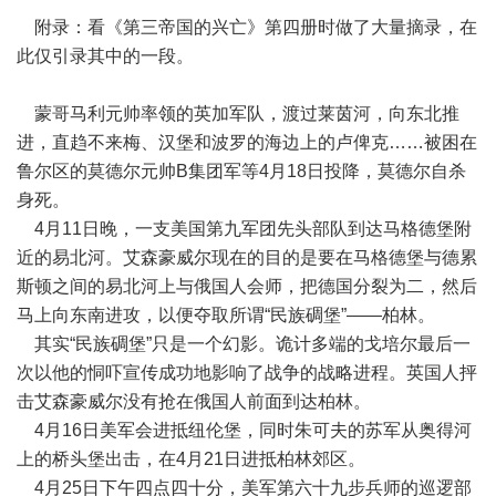
附录：看《第三帝国的兴亡》第四册时做了大量摘录，在
此仅引录其中的一段。
蒙哥马利元帅率领的英加军队，渡过莱茵河，向东北推
进，直趋不来梅、汉堡和波罗的海边上的卢俾克……被困在
鲁尔区的莫德尔元帅B集团军等4月18日投降，莫德尔自杀
身死。
4月11日晚，一支美国第九军团先头部队到达马格德堡附
近的易北河。艾森豪威尔现在的目的是要在马格德堡与德累
斯顿之间的易北河上与俄国人会师，把德国分裂为二，然后
马上向东南进攻，以便夺取所谓“民族碉堡”——柏林。
其实“民族碉堡”只是一个幻影。诡计多端的戈培尔最后一
次以他的恫吓宣传成功地影响了战争的战略进程。英国人抨
击艾森豪威尔没有抢在俄国人前面到达柏林。
4月16日美军会进抵纽伦堡，同时朱可夫的苏军从奥得河
上的桥头堡出击，在4月21日进抵柏林郊区。
4月25日下午四点四十分，美军第六十九步兵师的巡逻部