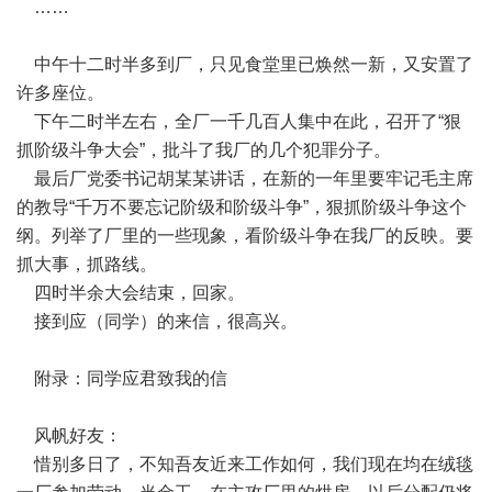
……
中午十二时半多到厂，只见食堂里已焕然一新，又安置了
许多座位。
下午二时半左右，全厂一千几百人集中在此，召开了“狠
抓阶级斗争大会”，批斗了我厂的几个犯罪分子。
最后厂党委书记胡某某讲话，在新的一年里要牢记毛主席
的教导“千万不要忘记阶级和阶级斗争”，狠抓阶级斗争这个
纲。列举了厂里的一些现象，看阶级斗争在我厂的反映。要
抓大事，抓路线。
四时半余大会结束，回家。
接到应（同学）的来信，很高兴。
附录：同学应君致我的信
风帆好友：
惜别多日了，不知吾友近来工作如何，我们现在均在绒毯