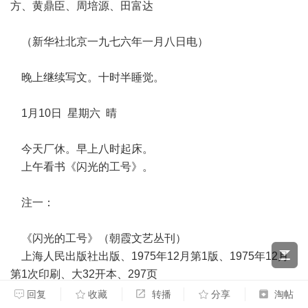
方、黄鼎臣、周培源、田富达
（新华社北京一九七六年一月八日电）
晚上继续写文。十时半睡觉。
1月10日 星期六 晴
今天厂休。早上八时起床。
上午看书《闪光的工号》。
注一：
《闪光的工号》（朝霞文艺丛刊）
上海人民出版社出版、1975年12月第1版、1975年12月
第1次印刷、大32开本、297页
回复
收藏
转播
分享
淘帖