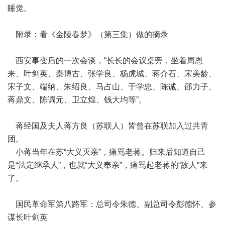
睡觉。
附录：看《金陵春梦》（第三集）做的摘录
西安事变后的一次会谈，“长长的会议桌旁，坐着周恩
来、叶剑英、秦博古、张学良、杨虎城、蒋介石、宋美龄、
宋子文、端纳、朱绍良、马占山、于学忠、陈诚、邵力子、
蒋鼎文、陈调元、卫立煌、钱大均等”。
蒋经国及夫人蒋方良（苏联人）皆曾在苏联加入过共青
团。
小蒋当年在苏“大义灭亲”，痛骂老蒋。归来后知道自己
是“法定继承人”，也就“大义奉亲”，痛骂起老蒋的“敌人”来
了。
国民革命军第八路军：总司令朱德、副总司令彭德怀、参
谋长叶剑英