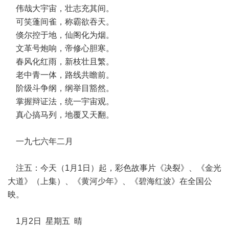
伟哉大宇宙，壮志充其间。
可笑蓬间雀，称霸欲吞天。
倏尔控于地，仙阁化为烟。
文革号炮响，帝修心胆寒。
春风化红雨，新枝壮且繁。
老中青一体，路线共瞻前。
阶级斗争纲，纲举目豁然。
掌握辩证法，统一宇宙观。
真心搞马列，地覆又天翻。
一九七六年二月
注五：今天（1月1日）起，彩色故事片《决裂》、《金光
大道》（上集）、《黄河少年》、《碧海红波》在全国公
映。
1月2日 星期五 晴