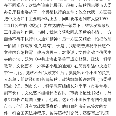
在不同观点；这场争论由此展开。起初，荻秋同志要市人委
办公厅替市委起草一个贯彻执行的文件；他交代我一方面要
把中央通知中主要精神写上去，同时要考虑到市人委1957
年1月公布的《规定》要在党的统一领导下，继续发挥政权
工作应有的作用。当时，我体会荻秋同志矛盾的心情，一方
面他不得不执行中央通知精神；另一方面又顾虑，怕把他前
一阶段工作成果“化为乌有”。于是，我请教曾涛秘书长这个
文件内容怎样写，他考虑再三，对我说，文件名称也仿照中
央的办法，题为《中共上海市委关于成立财经、政法、科学
教育、文化艺术、外事各小组的通知》在简要引述中央通知
中“一元化，党政不分”大政方针后，就提出五个小组的负责
人名单，即财经组组长曹荻秋，政法组组长许建国（市委书
记处书记、副市长），科学教育组组长刘季平（市委常委、
副市长），文化艺术组组长石西民（市委书记处书记），外
事组组长许建国（兼）。他说，这五个小组长中有四个是副
市长，他们具有党政双重身份，他们做的决定或签发的文
件，符合国家法律程序。曾涛还特别交代，还要写上“凡须