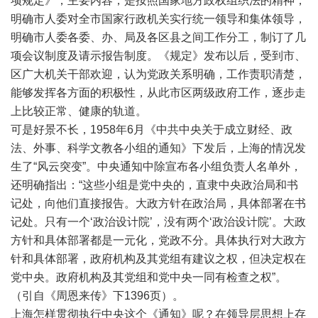
项规定》，主要内容，是按照国家地方政权组织法的精神，
明确市人委对全市国家行政机关实行统一领导和集体领导，
明确市人委各委、办、局及各区县之间工作分工，制订了几
项会议制度及请示报告制度。《规定》发布以后，受到市、
区广大机关干部欢迎，认为党政关系明确，工作责职清楚，
能够发挥各方面的积极性，从此市区两级政府工作，逐步走
上比较正常、健康的轨道。
可是好景不长，1958年6月《中共中央关于成立财经、政
法、外事、科学文教各小组的通知》下发后，上海的情况发
生了“风云突变”。中央通知中除宣布各小组负责人名单外，
还明确指出：“这些小组是党中央的，直隶中央政治局和书
记处，向他们直接报告。大政方针在政治局，具体部署在书
记处。只有一个‘政治设计院’，没有两个‘政治设计院’。大政
方针和具体部署都是一元化，党政不分。具体执行对大政方
针和具体部署，政府机构及其党组有建议之权，但决定权在
党中央。政府机构及其党组和党中央一同有检查之权”。
（引自《周恩来传》下1396页）。
上海怎样贯彻执行中央这个《通知》呢？在领导层思想上存