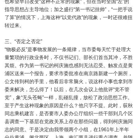
也希望早日改变“这种不正常的现象”，但在当时全国“左”的
指导思想占主导地位；加之盛行“第一书记挂帅”，“一把手说
了算”的情况下，上海这种“以党代政”的现象，一时还很难扭
转过来。
三、“否定之否定”
“物极必反”是事物发展的一条规律，当市委每天忙于处理大
量繁琐的行政业务时，不仅书记们、部长们首当其冲，不胜
其烦。作为第一书记的柯庆施也感到无法忍受。触发点是黄
浦区送来一个报告，要求市委批准在南京路新建一个厕所，
公文传到柯的手里，他看后非常脑火，说这样小事也拿到市
委来解决，怎么得了！以后，在几次会议上他批评“党不管
党”，象“无头苍蝇”一样，乱碰乱撞，放松了政治思想工作。
至于产生这种现象的原因是什么？他只字不提。此时，荻秋
同志乘机建言，是否要市人委办公厅组织一些干部到几个区
县调查一下基层在党政关系上存在那些问题，得到柯庆施同
志的同意。于是决定由我带领两个小组，在1961年上半年
分赴黄浦、闸北两区，上海、南汇两县进行重点调查，并随