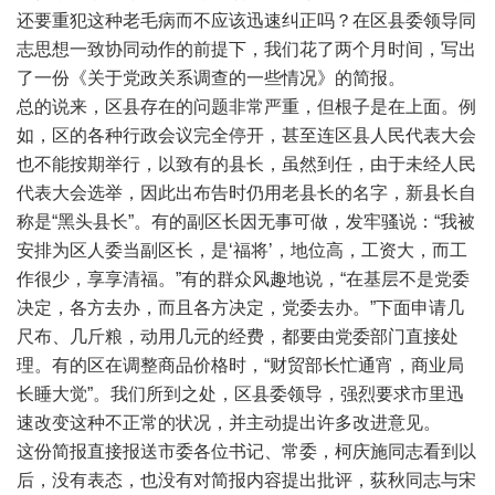
还要重犯这种老毛病而不应该迅速纠正吗？在区县委领导同
志思想一致协同动作的前提下，我们花了两个月时间，写出
了一份《关于党政关系调查的一些情况》的简报。
总的说来，区县存在的问题非常严重，但根子是在上面。例
如，区的各种行政会议完全停开，甚至连区县人民代表大会
也不能按期举行，以致有的县长，虽然到任，由于未经人民
代表大会选举，因此出布告时仍用老县长的名字，新县长自
称是“黑头县长”。有的副区长因无事可做，发牢骚说：“我被
安排为区人委当副区长，是‘福将’，地位高，工资大，而工
作很少，享享清福。”有的群众风趣地说，“在基层不是党委
决定，各方去办，而且各方决定，党委去办。”下面申请几
尺布、几斤粮，动用几元的经费，都要由党委部门直接处
理。有的区在调整商品价格时，“财贸部长忙通宵，商业局
长睡大觉”。我们所到之处，区县委领导，强烈要求市里迅
速改变这种不正常的状况，并主动提出许多改进意见。
这份简报直接报送市委各位书记、常委，柯庆施同志看到以
后，没有表态，也没有对简报内容提出批评，荻秋同志与宋