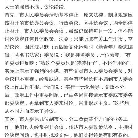
人士的强烈不满，议论纷纷。
首先，市人民委员会活动基本停止，原来法律、制度规定应
该召开的市长办公会议、行政会议、区县长会议，均全部停
止召开。市人民委员会会议，虽然仍保持每月一次，但不能
讨论决定任何具体政策、法令；只能听取有关工作汇报，空
发议论。因此沈尹默（五四新文化运动时《新青年》杂志编
辑，著名书法家）委员说：“我是挂名委员，尸位素餐。”有
的委员也反映：“我这个委员只是‘装装样子’，不起作用的”，
实际上表示了强烈的不满。有些党员市人民委员会委员，对
会议也不重视，经常缺席。甚至有些局长也不愿到市人委会
议上作工作汇报。他们说：“实行一元化领导，党政不分
后，政府工作中重要问题，已由各局直接请示市委或市委各
部委决定，再拿到市人委来讨论，岂非形式主义。”这些均
从不同方面表示了异议。
其次，市人委原几位副市长，分工负责某个方面的业务工
作，他们过去经常召开会议，传达市人委政策法令，主持讨
论决定问题，也不时批发文件，他们觉得还是有职有权的。