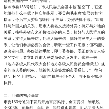
是柯庆施的一个“独特创造”。
按照市委133号通知，市人民委员会基本被“架空”了，它还
能做些什么事呢？柯庆施指示，要贯彻毛主席“虚君共和”的
指示，今后市人委应“搞好四个关系，办好法律手续。”即搞
好与外国人的关系，用市人委名义接待外宾；搞好与外地的
关系，接待外省市来沪接洽业务的人员；搞好与人民群众的
关系，接待人民来访，处理人民来信；搞好与民主人士的关
系，让他们参加必要的会议，听取一些工作汇报；但不能讨
论决定问题。办好法律手续，即市委各部、委正职负责人签
发的文件，要立即以市人民委员会名义发出。这样一来，
《地方各级人民代表大会和地方各级人民委员会组织法》规
定的市人委的职权，就被柯庆施签发的市委通知，“一律勾
销”。柯的上述指示，我们向机关干部传达，并不折不扣地
执行。
二、问题的初步暴露
市委133号通知下发后开始雷厉风行，全面贯彻，谁敢说
个“不”字。但执行一年以后，问题逐步暴露，引起了党内外