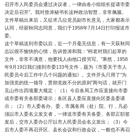
召开市人民委员会通过决议者，一律由各小组组长提请市委
决定后召开”。我对曾涛秘书长这种政治智慧，非常佩服。
文件草稿出来后，又征求几位党员副市长意见，大家都表示
认同，经获秋同志同意，我们于1958年7月14日打印报送市
委。
这个草稿送到市委以后，近一个月毫无信息，有一天荻秋同
志以很不愉快的心情，告诉曾涛和我：“柯老对我们起草的
文件，非常不满意，他要找人由他口授另写。”果然，1958
年9月19日我们接到市委133号文件，题为《市委关于市人
民委员今后工作中几个问题的通知》。文件开头只用了“为
加强党的统一领导，贯彻党政不分的原则”两句话，就开门
见山作出四项重大规定：（1）今后各局工作应直接向市委
或市委有关各部委请示；各区县人委应直接向区委县委请
示；（2）市人委各办、委，市属各局（处）院、行，凡必
须以市人委名义发文者，一律送市委有关各委、各部正职签
发后，交市人委办公厅以市人民委员会名义发出；（3）今
后市人委不再召开区、县长会议和行政会议，一般也不再召