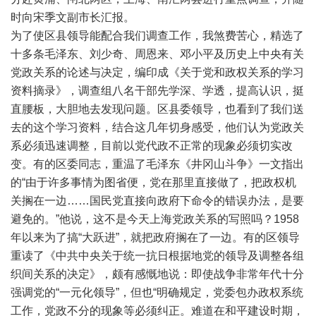
时向宋季文副市长汇报。
为了使区县领导能配合我们调查工作，我煞费苦心，精选了
十多条毛泽东、刘少奇、周恩来、邓小平及历史上中央有关
党政关系的论述与决定，编印成《关于党和政权关系的学习
资料摘录》，调查组八名干部先学深、学透，提高认识，挺
直腰板，大胆地去发现问题。区县委领导，也看到了我们送
去的这个学习资料，结合这几年切身感受，他们认为党政关
系必须迅速调整，目前以党代政不正常的现象必须切实改
变。有的区委同志，重温了毛泽东《井冈山斗争》一文指出
的“由于许多事情为图省便，党在那里直接做了，把政权机
关搁在一边……国民党直接向政府下命令的错误办法，是要
避免的。”他说，这不是今天上海党政关系的写照吗？1958
年以来为了搞“大跃进”，就把政府搁在了一边。有的区领导
重读了《中共中央关于统一抗日根据地党的领导及调整各组
织间关系的决定》，颇有感慨地说：即使战争非常年代十分
强调党的“一元化领导”，但也“明确规定，党委包办政权系统
工作，党政不分的现象等必须纠正。难道在和平建设时期，