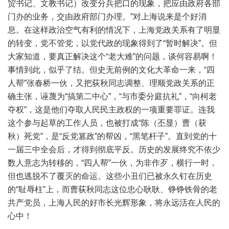
贸书记、文教书记）改变分兵把口的现象，把应由政府各部
门办的业务，交由政府部门办理。”对上海说来是个好消
息。在这样政治空气有利的情况下，上海党政关系有了明显
的转变，党不管党，以党代政的现象得到了“暂时解决”。但
大家知道，要真正解决这个“老大难”的问题，谈何容易啊！
事情到此，似乎了结。但史无前例的文化大革命一来，“四
人帮”张春桥一伙，又把荻秋同志调整、理顺党政关系的正
确主张，诬蔑为“搞第二中心”，“与市委分庭抗礼”，“向柯老
夺权”，这是他们夺取人民民主政权的一项重要罪证。连我
这个参与起草的工作人员，也被打成“陈（丕显）曹（获
秋）死党”，是“反党篡政”的帮凶，“黑笔杆子”。直到党的十
一届三中全会后，才得到彻底平反。历史的发展终究不依少
数人意志为转移的，“四人帮”一伙，为非作歹，横行一时，
但也逃脱不了覆灭的命运。这些小丑们已被永久钉在历史
的“耻辱柱”上，而曹荻秋同志这位忠心耿耿、铮铮铁骨的老
共产党员，上海人民的好市长光辉形象，将永远活在人民的
心中！