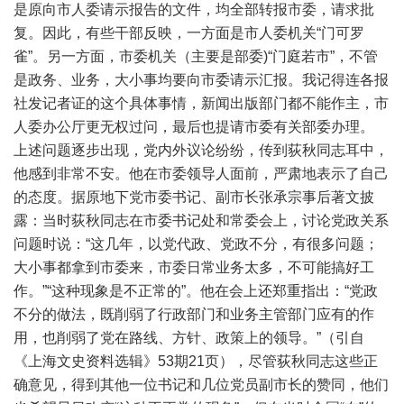
是原向市人委请示报告的文件，均全部转报市委，请求批
复。因此，有些干部反映，一方面是市人委机关“门可罗
雀”。另一方面，市委机关（主要是部委)“门庭若市”，不管
是政务、业务，大小事均要向市委请示汇报。我记得连各报
社发记者证的这个具体事情，新闻出版部门都不能作主，市
人委办公厅更无权过问，最后也提请市委有关部委办理。
上述问题逐步出现，党内外议论纷纷，传到荻秋同志耳中，
他感到非常不安。他在市委领导人面前，严肃地表示了自己
的态度。据原地下党市委书记、副市长张承宗事后著文披
露：当时荻秋同志在市委书记处和常委会上，讨论党政关系
问题时说：“这几年，以党代政、党政不分，有很多问题；
大小事都拿到市委来，市委日常业务太多，不可能搞好工
作。”“这种现象是不正常的”。他在会上还郑重指出：“党政
不分的做法，既削弱了行政部门和业务主管部门应有的作
用，也削弱了党在路线、方针、政策上的领导。”（引自
《上海文史资料选辑》53期21页），尽管荻秋同志这些正
确意见，得到其他一位书记和几位党员副市长的赞同，他们