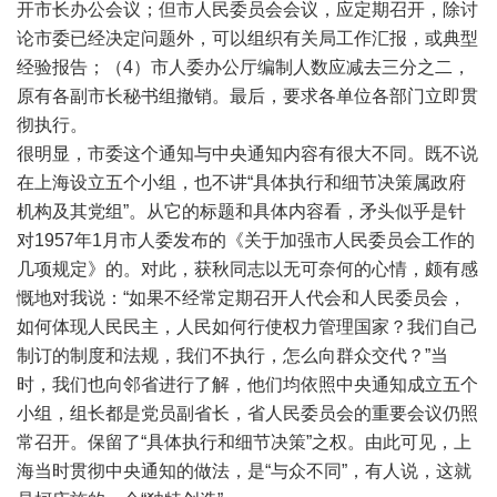
开市长办公会议；但市人民委员会会议，应定期召开，除讨
论市委已经决定问题外，可以组织有关局工作汇报，或典型
经验报告；（4）市人委办公厅编制人数应减去三分之二，
原有各副市长秘书组撤销。最后，要求各单位各部门立即贯
彻执行。
很明显，市委这个通知与中央通知内容有很大不同。既不说
在上海设立五个小组，也不讲“具体执行和细节决策属政府
机构及其党组”。从它的标题和具体内容看，矛头似乎是针
对1957年1月市人委发布的《关于加强市人民委员会工作的
几项规定》的。对此，获秋同志以无可奈何的心情，颇有感
慨地对我说：“如果不经常定期召开人代会和人民委员会，
如何体现人民民主，人民如何行使权力管理国家？我们自己
制订的制度和法规，我们不执行，怎么向群众交代？”当
时，我们也向邻省进行了解，他们均依照中央通知成立五个
小组，组长都是党员副省长，省人民委员会的重要会议仍照
常召开。保留了“具体执行和细节决策”之权。由此可见，上
海当时贯彻中央通知的做法，是“与众不同”，有人说，这就