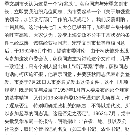
季文副市长认为这是一个“好兆头”。荻秋同志与宋季文副市
长，立即要我组织几位同志，为市委起草一个《关于加强党
的领导，加强政府部门工作的几项规定》。我们反覆斟酌，
十易其稿。这时中央七千人大会已经召开，加强民主集中制
的呼声高涨。大家认为，改变上海党政不分不正常状况的条
件已经成熟，该稿经荻秋同志、宋季文副市长等审核同意
后，于1962年5月中旬，提请市委讨论，由于柯庆施外出没
有参加这次市委会议，荻秋同志主持讨论这个文件时，几乎
一致通过，只有个别人提出加上“试行草案”字样，荻秋同志
电话向柯庆施汇报，他表示同意，并要荻秋同志代表市委签
发。市委于7月28日以市委名义发出这份文件，这个《几项
规定》既是恢复与发展了1957年1月市人委发布的那个规定
的基本精神，又针对1958年市委133号通知的几项要点，作
了逐条否定，特别明确党政机关的职责，不得以党代政。所
以参加起草的同志说。这是否定之否定”。1962年7月，党中
央批复华东局一份报告，明确指出：“在省、地、县以及公
社党委，取消分管书记的名义（如工业书记、农业书记、财