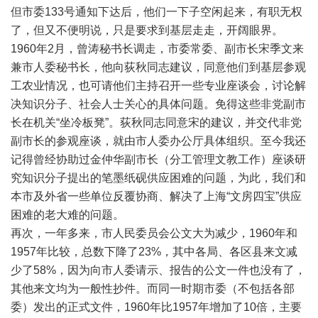
但市委133号通知下达后，他们一下子空闲起来，有职无权
了，但又不便明说，只是要求到基层走走，开阔眼界。
1960年2月，曾涛秘书长调走，市委常委、副市长宋季文来
兼市人委秘书长，他向荻秋同志建议，同意他们到基层参观
工农业情况，也可请他们主持召开一些专业座谈会，讨论解
决知识分子、社会人士关心的具体问题。免得这些非党副市
长在机关“坐冷板凳”。荻秋同志同意宋的建议，并交代非党
副市长的参观座谈，就由市人委办公厅具体组织。至今我还
记得曾经协助过金仲华副市长（分工管理文教工作）座谈研
究知识分子提出的笔墨纸砚供应困难的问题，为此，我们和
本市及外省一些单位反覆协商、解决了上海“文房四宝”供应
困难的老大难的问题。
再次，一年多来，市人民委员会公文大为减少，1960年和
1957年比较，总数下降了23%，其中各局、各区县来文减
少了58%，因为向市人委请示、报告的公文一件也没有了，
其他来文均为一般性抄件。而同一时期市委（不包括各部
委）发出的正式文件，1960年比1957年增加了10倍，主要