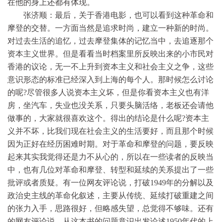
在他的身上还都有体现。
张济顺：最后，关于香港电影，也可以看到这种革命和
摩登的交替。一方面当然是追求时尚，建立一种新的时尚。
对过去生活的追忆，过去摩登集体的记忆当中，去追逐那个
资本主义世界。但是看看当时档案里所反映出来的小市民对
香港的议论，无一不上升到资本主义和社会主义之争，这些
意识形态的标准已经深入到上海的每个人。那时候怎么讨论
的呢?尽管很多人说资本主义坏，但是你看资本主义也有洋
房，坐汽车，失业也没关系，只要头脑活络，老板还会请他
做事的，大家就很喜欢这个。得出的结论是什么呢?资本主
义并不坏，比我们现在社会主义的生活要好，而且那个时候
因为正好在经历困难时期。对于革命和摩登的问题，要反映
起来其实我觉得还是力不从心的，所以在一些读者的反映当
中，也有几位对革命和摩登、转型和延续的关系提出了一些
批评或者质疑。有一位网友评论说，打破1949年的分解以及
政治史主线的革命化叙述，主要从传统、延续打破重建之间
的张力入手，思路很好，但略感失望，总觉得不够味。还有
的网友评论说，从这本书的问题意识出发论述1950年代的上