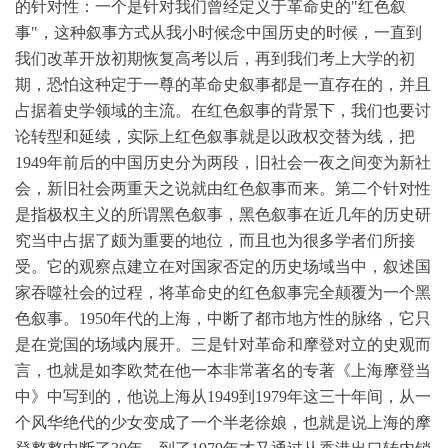
的针对性：一个是针对我们曾经定义于革命史的"红色叙
事"，这种叙事方式从我小时候念中国历史的时候，一直到
我们改革开放初期恢复高考以后，再到我们考上大学的初
期，恐怕这种定于一尊的革命史叙事都是一直存在的，并且
占据着史学领域的主流。在红色叙事的背景下，我们也要讨
论转型和延续，实际上红色叙事就是以政权交替为线，把
1949年前后的中国历史分为两段，旧社会一夜之间变为新社
会，新旧社会两重天之说就由红色叙事而来。第二个针对性
是指极权主义的所谓黑色叙事，黑色叙事在近几年的历史研
究当中占据了颇为重要的地位，而且也为很多学者们所接
受。它的观察点建立在对国家否定的历史场域当中，叙述国
家吞噬社会的过程，将革命史的红色叙事完全颠覆为一个黑
色叙事。1950年代的上海，中断了都市地方性的脉络，它只
是在党国的场域内展开。三是针对革命和摩登对立的史观而
言，也就是如李欧梵在他一本非常著名的专著《上海摩登当
中》中写到的，他说上海从1949到1979年这三十年间，从一
个风华绝代的少女变成了一个半老徐娘，也就是说上海的摩