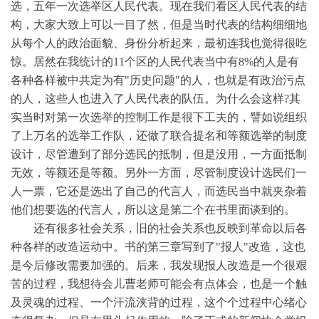
选，五年一次选举区人民代表。现在我们看区人民代表的结
构，大家大致上可以一目了然，但是当时代表的结构细细地
从每个人的政治面貌、身份分析起来，最初连我也觉得很吃
惊。居然在我统计的11个区的人民代表当中有8%的人是有
各种各样被中共定为有"历史问题"的人，也就是有政治污点
的人，这些人也进入了人民代表的队伍。为什么会这样?其
实当时对第一次选举的控制工作是很下工夫的，譬如说组织
了上万名的选举工作队，还做了联合提名和等额选举的制度
设计，尽管遭到了部分选民的抵制，但是没用，一方面抵制
无效，等额还是等额。另外一方面，尽管制度设计选民们一
人一票，它还是选出了自己的代言人，而选民当中就夹杂着
他们想要选的代言人，所以这是第二个在书里面谈到的。
还有很多社会关系，旧的社会关系也反映到革命以后各
种各样的改造运动中。书的第三章写到了"报人"改造，这也
是今后修改需要加强的。后来，我发现报人改造是一个很艰
苦的过程，我想待会儿曹老师可能会有点体会，也是一个触
及灵魂的过程、一个汗流浃背的过程，这个个过程中心绪心