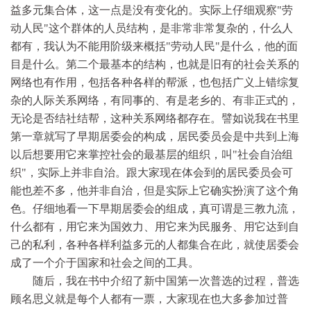
益多元集合体，这一点是没有变化的。实际上仔细观察"劳
动人民"这个群体的人员结构，是非常非常复杂的，什么人
都有，我认为不能用阶级来概括"劳动人民"是什么，他的面
目是什么。第二个最基本的结构，也就是旧有的社会关系的
网络也有作用，包括各种各样的帮派，也包括广义上错综复
杂的人际关系网络，有同事的、有是老乡的、有非正式的，
无论是否结社结帮，这种关系网络都存在。譬如说我在书里
第一章就写了早期居委会的构成，居民委员会是中共到上海
以后想要用它来掌控社会的最基层的组织，叫"社会自治组
织"，实际上并非自治。跟大家现在体会到的居民委员会可
能也差不多，他并非自治，但是实际上它确实扮演了这个角
色。仔细地看一下早期居委会的组成，真可谓是三教九流，
什么都有，用它来为国效力、用它来为民服务、用它达到自
己的私利，各种各样利益多元的人都集合在此，就使居委会
成了一个介于国家和社会之间的工具。
随后，我在书中介绍了新中国第一次普选的过程，普选
顾名思义就是每个人都有一票，大家现在也大多参加过普