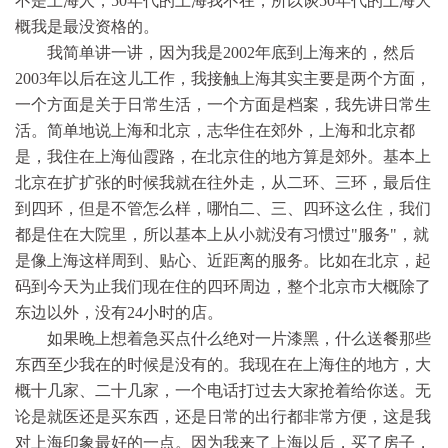
不是上海人，50年代的上海我不在，所以谈50年代的上海大
概我是最没资格的。
我简单讲一讲，因为我是2002年底到上海来的，然后
2003年以后在这儿工作，我接触上海其实主要是两个方面，
一个方面是关于日常生活，一个方面是档案，我先讲日常生
活。简单地说上海和北京，志华住在郊外，上海和北京都
是，我住在上海仙霞路，在北京住的地方算是郊外。基本上
北京在扩扩张的时候我就在往外走，从二环、三环，最后住
到四环，但是不管怎么样，哪怕二、三、四环这么住，我们
都是住在大院里，所以基本上从小就没有习惯过"服务"，就
是像上海这样周到、贴心、近距离的服务。比如在北京，起
码到今天为止我们现在住的四环周边，整个北京市大概除了
东边以外，没有24小时的店。
如果晚上想着急买点什么绝对一片漆黑，什么送餐那些
东西至少我在的时候是没有的。我现在在上海住的地方，大
概十几家、二十几家，一个电话打过去大家抢着给你送。无
论是就医还是买东西，还是日常的出行都非常方便，这是我
对上海印象最好的一点。因为我来了上海以后，买了房子，