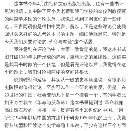
这本书今年4月由社科文献出版社出版，也有一些书评
见诸报端，其中除了唐小兵老师和我们学校的瞿俊副教授写
的两篇学术性的评论以外，我也注意到了网友们的一些评
论，三言两语但是很切中要害。所以，正是这些评论促使我
回过头来好好的思考这本书的主题，细细地琢磨它。特别是
今天我们所要讨论的"革命与摩登"这个话题。
我注意到在评论当中，大家一致肯定的是，我这本书试
图打破1949年以降形成的鸿沟，重构历史的延续性。这确实
是我写书时做的一个伏笔，但是看完评论以后，我觉得在这
个问题上，我们讨论和商榷的空间还很大。
说到转型和延续，其实从一般的史学角度说，有很多历
史阶段都值得讨论，至少可以作一个研究的角度。但是，在
20世纪的中国，社会变动几乎是一个接着一个，有的学者比
如王奇生就在《革命与反革命》这本书里提到过"革命就如
高山滚石般的一层接一层，贯穿着整个20世纪的中国。"用
研究1949年以后中国的方法用于研究1950年代的上海，我觉
得从转型和延续这个史学命题上来说，至少有这样三个方面