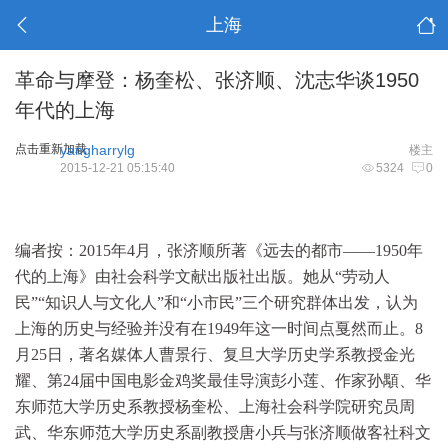
上海
革命与摩登：杨奎松、张济顺、沈志华谈1950
年代的上海
点击重新加载
yangharrylg
楼主
2015-12-21 05:15:40
5324
0
编者按：2015年4月，张济顺所著《远去的都市——1950年
代的上海》由社会科学文献出版社出版。她从“劳动人
民”“知识人与文化人”和“小市民”三个研究群体出发，认为
上海的历史与经验并没有在1949年这一时间点戛然而止。8
月25日，著名媒体人曹景行、复旦大学历史学系教授金光
耀、第24届中国电影金鸡奖最佳导演彭小莲、作家孙顒、华
东师范大学历史系教授杨奎松、上海社会科学院研究员周
武、华东师范大学历史系副教授唐小兵与张济顺做客社科文