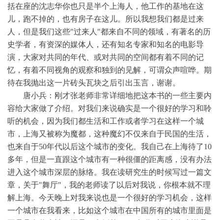
括在座的沈志华你也只是半个上海人，他工作的基地在这
儿，跑不掉的，也有房子在这儿。所以我想我们都是过来
人，但是我们这些"过来人"都来自不同的领域，有著名的历
史学者，有资深的媒体人，还有知名专家和知名的电影导
演，大家对共同的年代、或对共同的空间都有着不同的记
忆，有着不同视角的观察和独到的见解，可谓众声喧哗。期
待在我抛出这一片砖头瓦块之后引出玉言，谢谢。
唐小兵：刚才张老师非常详细地把这本书的一些主要内
容给大家做了介绍。对我们来说确实是一个很好的学习和聆
听的机会，因为我们都生活和工作或者学习在这样一个城
市，上海又被称为魔都，这种魔幻不仅来自于民国的生活，
也来自于50年代以后这个城市的变化。我自己在上海待了10
多年，但是一直跟这个城市有一种很僵的距离感，没有办法
进入这个城市深层的脉络。我在读研究生的时候写过一篇文
章，关于"舞厅"，我的老师读了以后对我说，你根本就不理
解上海。今天晚上对我来说也是一个很好的学习机会，这样
一个城市在我看来，比如这个城市在中国所有的城市里面是