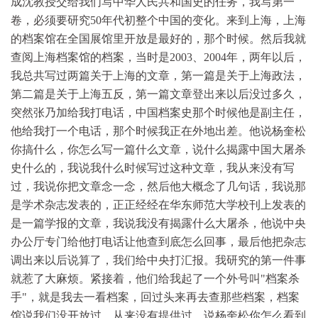
成沈教授交给我们写中华人民共和国史的任务，我写第一
卷，必须要研究50年代初整个中国的变化。来到上海，上海
的档案馆在全国展馆里开放是最好的，那个时候。然后我就
查阅上海档案馆的档案，当时是2003、2004年，两年以后，
我总共写过两篇关于上海的文章，第一篇是关于上海政法，
第二篇是关于上海五反，第一篇文章登出来以后没过多久，
突然张乃加给我打电话，中国档案史那个时候他是副主任，
他给我打一个电话，那个时候我正在外地出差。他说杨奎松
你搞什么，你怎么写一篇什么文章，说什么揭露中国大屠杀
史什么的，我说我什么时候写过这种文章，我从来没有写
过，我说你把文章念一念，然后他大概念了几句话，我说那
是学术杂志发表的，正正经经在华东师范大学校刊上发表的
是一篇学报的文章，我说我没有揭露什么大屠杀，他说中央
办公厅专门给他打电话让他查到底怎么回事，最后他把杂志
调出来以后说算了，我们给中央打汇报。我研究的第一件事
就惹了大麻烦。紧接着，他们给我起了一个外号叫"档案杀
手"，就是我去一看档案，回过头来再去查那些档案，档案
馆说我们没开放过，从来没有提供过，说杨奎松你怎么看到