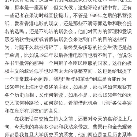
海，原本是一座富矿，但欠火候，这些评论都很中肯。还有
一些记者在采访时就直接提出，不管是1949年之后的私营报
纸，爱看香港电影的观众，还是那些不满等额选举和联合提
名的选民，还是不纯洁的居委会，他们对官方的管理和意识
形态的软性抗衡或者假借居委会来达到自己的目的这些行
为，时隔不久就被粉碎了，最终复杂多彩的社会生活还是趋
于单调，比如说1963年以后香港电影再也看不到了。他说你
在书里批评的那种一个用辫子令臣民臣服的国家，这样的极
权主义的叙述似乎也没有太大的修整空间，这也是给我提了
一个非常棘手的问题。我想"摩登和革命"到底是否能作为
1950年代上海历史叙述的主线，如果是，那么将如何观察其
各个历史面相，又作何解读，如果不是，那么1950年代的历
史又取何种路径，如何定位。希望借此机会，听听各位嘉宾
和在座所有朋友们的高见。
在我把话筒交给主持人之前，还要对今天的嘉宾说上几
句。今天来的嘉宾多少都和我沾亲带故。曹景行和金光耀老
师都是我复旦大学历史系的系友，他们两位是复旦历史系毕