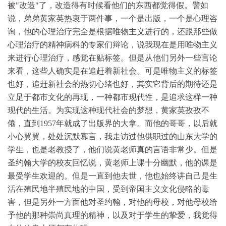
被"改造"了，改造得有时候看他们的东西都觉得假。譬如
说，弟弟黄家英热衷于两件事，一个是出版，一个是心理咨
询，他的心理治疗完全是根据唯物主义进行的，还跟那些做
心理治疗的精神病科的专家们辩论，说我现在是用唯物主义
来进行心理治疗，感觉在贴标签。但是从他们另外一些言论
来看，这些人确实是在追赶着新社会。可是唯物主义的标签
也好，追赶新社会的热切心绪也好，其实它背后的期待还是
立足于都市文化的再现，一种都市现代性，是追求这样一种
现代的生活。为实现这种现代社会的梦想，黄家英孜孜不
倦，直到1957年就成了出版界的大拿。而他的哥哥，以后就
小心翼翼，处处沉默寡言，我走访过他供职过的山东大学的
学生，也是老教授了，他们说黄老师真的言语非常少。但是
圣约翰大学的校友回忆说，黄老师上课十分幽默，他的课是
最受学生欢迎的。但是一直到他去世，他也始终讲自己是生
活在殖民地半殖民地的中国，受到帝国主义文化侵略的毒
害，但是另外一方面他对圣约翰，对他的母校，对他母校给
予他的那种崇尚真理的精神，以及对于学生的挚爱，我觉得