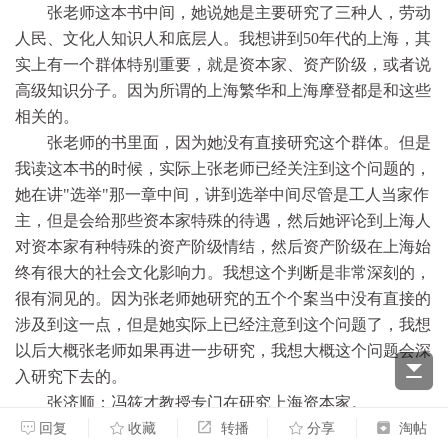
张老师这本书中间，她说她是主要研究了三种人，劳动
人民、文化人知识人和底层人。我想讲到50年代的上海，其
实上有一个群体特别重要，就是资本家、资产阶级，或者说
高级知识分子。因为所谓的上海繁华和上海摩登都是和这些
相关的。
张老师的书里面，因为她没有直接研究这个群体。但是
我读这本书的时候，实际上张老师已经关注到这个问题的，
她在讲"选举"那一章中间，讲到选举中间尽管是工人当家作
主，但是会给那些资本家特殊的待遇，然后她评论到上海人
对资本家有种特殊的资产阶级情结，然后资产阶级在上海始
终有很大的社会文化影响力。我想这个判断是非常深刻的，
很有洞见的。因为张老师她研究的五个个案当中没有直接的
涉及到这一点，但是她实际上已经注意到这个问题了，我想
以后大概张老师如果再进一步研究，我想大概这个问题会深
入研究下去的。
张济顺：冯筱才教授专门在研究上海资本家。
金光耀：我觉得可以顺着这个稍微展开讲一讲。因为实
回复
收藏
转播
分享
淘帖