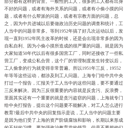
部分都有这样的背景。一般性的工人，很多的工人都有出身
不好的问题，或者有海外关系的问题，或者有小偷小摸的问
题，或者有什么帮派的问题，或者有宗教方面的问题，总
之，因为中共进城以后要做政治历史问题的调查和统计，工
人当中的问题非常多。等到1952年搞了好几次运动以后，发
现一直到1952年民主改革的时候，还是会出现非常多的因为
自私自利、因为小偷小摸所造成的很严重的问题。就是因为
大家知道50年代以后有很多国营工厂，同时还接收了一些私
营工厂，变成公私合营，这个厂的管理制度发生转变以后，
工人偷拿的行为就变得非常普遍。所以1951年三反，19552
年等等这些运动，都涉及到工人问题。上海专门给中共中央
打过一个报告，汇报关于工人当中的这些问题，要不要通过
三反来解决。因为三反很重要的内容就是反贪污、反浪费，
里面其实还有一个重要的就是贪污盗窃的问题，上海就专门
给中央打报告，提出这个问题要不能解决，对工人怎么进行
教育?最后中共中央的回复指示是说，工人当中的问题主要
是因为他们受了上海的资产阶级腐蚀和影响，长期以来形成
的不好的习惯，要加强政治教育党的领导，但是不要把他们