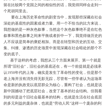
留在比较两个党国之间的相似性的话，我觉得同样会走到一
个死胡同里去。
要在上海历史革命性的剧变当中，发现那些深藏在社会
深处的基底性的因素或者力量。用一个不恰当的比方来说，
我想做的是一种灰色叙事，当然这个灰色叙事绝不是在红色
叙事和黑色叙事之间来平衡或者折中一下，我觉得做历史的
人不应该是简单的褒贬相加。而是在转型和历史的互动、交
集、纠缠、渗透的历史场景中发现深藏在社会暗处的那个不
变的底子。
基于这样的考虑，我想从三个方面来展开。第一个就是
所谓"旧社会"，旧社会的基底还在，有一个前提就是必须承
认1950年代的上海，确实是发生了革命性的变化，但是那个
老上海并没有消失得无影无踪，尽管有一些学者认为这场革
命是新的执政党以底层群众为核心，重构了社会，也就是说
新中国撼动了把底层社会，改变了基本的社会结构。但我看
到的却是这个旧社会最基本的结构，也就是生活在社会底层
的多元利益的庞杂体，也就是"劳动人民"这样一个庞杂的利