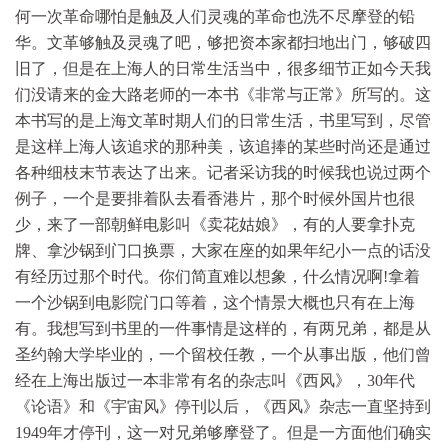
何一次革命哪怕是触及人们灵魂的革命也洗不尽摩登的铅
华。文革够触及灵魂了吧，够把资本家都扫地出门，够破四
旧了，但是在上海人的日常生活当中，很多细节正如今天我
们没请来的金大路老师的一本书《非常与正常》所写的。这
本书写的是上海文革时期人们的日常生活，书里写到，尽管
是这样上海人该追求的那种美，该追捧的某些时尚还是通过
各种细枝末节表达了出来。记者采访我的时候我也说过两个
例子，一个是要排着队去看香港片，那个时候外国片也很
少，来了一部朝鲜电影叫《卖花姑娘》，有的人要拿扑克
牌、拿沙锅到门口换票，大家在座的如果年纪小一点的话没
有经历过那个时代。你们简直难以想象，什么情况啊!拿着
一个沙锅到电影院门口等着，这个情景大概也只有在上海
有。我想写到书里的一件事情是这样的，有两兄弟，都是从
圣约翰大学毕业的，一个留校任教，一个从事出版，他们曾
经在上海出版过一本非常有名的杂志叫《西风》，30年代
《论语》和《宇宙风》停刊以后，《西风》杂志一直坚持到
1949年才停刊，这一对兄弟够摩登了。但是一方面他们确实