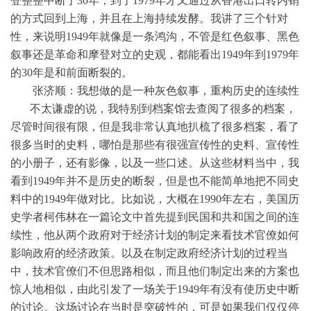
登整整中断了30年，到了1979年才又通过从香港出口转内销
的方式回到上海，并且在上海持续发酵。我讲了三个针对
性，来说明1949年就像是一条鸿沟，不管是红色叙事、黑色
叙事还是革命和摩登对立的史观，都能看出1949年到1979年
的30年是和前面断裂的。
张济顺：我想做的是一种灰色叙事，重构历史的连续性
不太谦虚的说，我特别到档案馆去查阅了很多的档案，
尽管时间很有限，但是我非常认真地扒梳了很多档案，看了
很多当时的史料，哪怕是那些有很强宣传性的史料、宣传性
的小册子，还有影像，以及一些口述。从这些材料当中，我
看到1949年并不是历史的断裂，但是也不能简单地把不同史
料中的1949年做对比。比如说，大概在1990年左右，美国历
史学者柯伟林在一篇论文中首先提到民国和共和国之间的连
续性，他从两个政府对于经济计划的制定来看技术官僚如何
影响政府的经济政策。以及在制定政府经济计划的过程当
中，技术官僚们不但思路相似，而且他们制定出来的方案也
惊人地相似，由此引发了一场关于1949年有没有使历史中断
的讨论。这场讨论在当时是突破性的，可是如果我们仅仅停