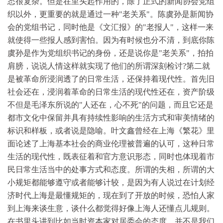
态很复杂。但是在里头起作用的，除了正式的新闻协会党组
织以外，更重要的就是通过一种"老关系"。陈虞孙是新闻协
会的党组书记，同时他是《文汇报》的"老报人"，这样一来
就使得一些报人感到害怕。因为有时候也分不清，到底你陈
虞孙是作为党组织书记的身份，还是说你是"老关系"，拍拍
肩膀，说说人情这样就实现了他们的所谓深刻检讨?第二就
是被革命所浸润透了的日常生活，还保持着现代性。首先旧
社会还在，浸润着革命的日常生活的现代性还在，资产阶级
不但是毛泽东所说的"人还在，心不死"的问题，而且它还是
都市文化中保留并具有持续性影响的生活方式和审美情绪的
标识和样板，或者说是隐喻。叶文鑫曾经在上海《繁花》里
面论述了上海基本社会的商业伦理被普遍的认可，这种日常
生活的现代性，既表征着和官方意识形态，同时也体现着市
民日常生活当中的处事方式和态度。所谓的失相，所谓的大
小规矩都能够遵守或者能够计较，是因为有人说过在计划经
济时代上海是最懂规矩的，现在到了开放的时候，恐怕人家
到上海来谈生意，谈什么都觉得好像上海人还懂点儿规则。
在书里头讲到比如当时资本家对居委会的态度，并不是我们