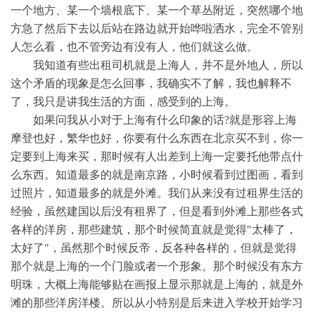
一个地方、某一个墙根底下、某一个草丛附近，突然哪个地
方急了然后下去以后站在路边就开始哗啦洒水，完全不管别
人怎么看，也不管旁边有没有人，他们就这么做。
我知道有些出租司机就是上海人，并不是外地人，所以
这个矛盾的现象是怎么回事，我确实不了解，我也解释不
了，我只是讲我生活的方面，感受到的上海。
如果问我从小对于上海有什么印象的话?就是形容上海
摩登也好，繁华也好，你要有什么东西在北京买不到，你一
定要到上海来买，那时候有人出差到上海一定要托他带点什
么东西。知道最多的就是南京路，小时候看到过图画，看到
过照片，知道最多的就是外滩。我们从来没有过租界生活的
经验，虽然建国以后没有租界了，但是看到外滩上那些各式
各样的洋房，那些建筑，那个时候简直就是觉得"太棒了，
太好了"，虽然那个时候反帝，反各种各样的，但就是觉得
那个就是上海的一个门脸或者一个形象。那个时候没有东方
明珠，大概上海能够贴在画报上显示那就是上海的，就是外
滩的那些洋房洋楼。所以从小特别是后来进入学校开始学习