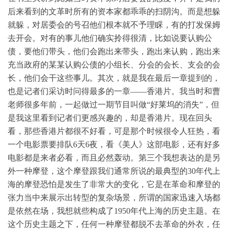
后来看到的文革时所有的资本家都乖乖的扫阴沟。而是想躲
就躲，对居委会的号召他们根本就不予理睬，有的打发保姆
去开会。对有的事儿他们确实拎得很清，比如说要认购公
债，要他们带头，他们会跑出来带头，跑出来认购，跑出来
充当政府的某某认购公债的小组长、分会的会长、支会的会
长，他们会干这些事儿。其次，就是我在最后一章提到的，
也是记者们采访时问得最多的一章——香港片。我当时和曹
老师很多年前，一起做过一期节目叫做“好莱坞的消失”，但
是我这里看到记者们更感兴趣的，却是香港片。现在回头
看，那些香港片都很不好看，可是那个时候很令人狂热，看
一个电影票要排队6天6夜，看《美人》这部电影，还有好多
电影都是来者必看，而且必然轰动。第三个我想表达的是另
外一种摩登，这个摩登跟我们通常所说的最典型的30年代上
海的摩登恐怕是发生了非常大的变化，它是在革命和摩登的
张力当中来展示出转型的复杂场景，所谓的国家迅速入场都
是依然在场，我想就些构成了1950年代上海的历史主题。在
这个历史主题之下，任何一种摩登都脱不去革命的外衣，任